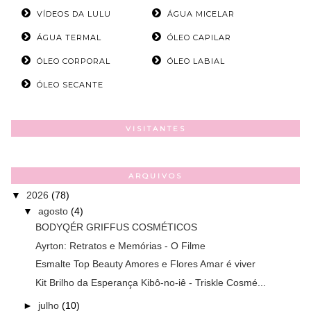
VÍDEOS DA LULU
ÁGUA MICELAR
ÁGUA TERMAL
ÓLEO CAPILAR
ÓLEO CORPORAL
ÓLEO LABIAL
ÓLEO SECANTE
VISITANTES
ARQUIVOS
▼
2026
(78)
▼
agosto
(4)
BODYQÉR GRIFFUS COSMÉTICOS
Ayrton: Retratos e Memórias - O Filme
Esmalte Top Beauty Amores e Flores Amar é viver
Kit Brilho da Esperança Kibô-no-iê - Triskle Cosmé...
►
julho
(10)