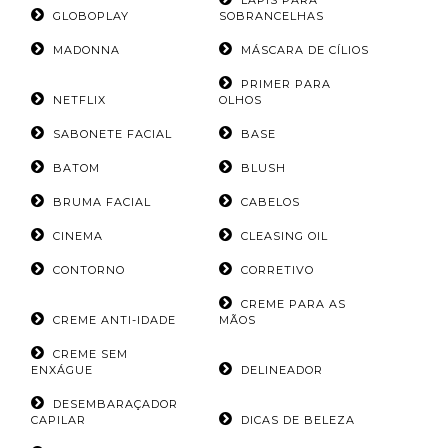
LÁPIS PARA
GLOBOPLAY
SOBRANCELHAS
MADONNA
MÁSCARA DE CÍLIOS
PRIMER PARA
NETFLIX
OLHOS
SABONETE FACIAL
BASE
BATOM
BLUSH
BRUMA FACIAL
CABELOS
CINEMA
CLEASING OIL
CONTORNO
CORRETIVO
CREME PARA AS
CREME ANTI-IDADE
MÃOS
CREME SEM
ENXÁGUE
DELINEADOR
DESEMBARAÇADOR
CAPILAR
DICAS DE BELEZA