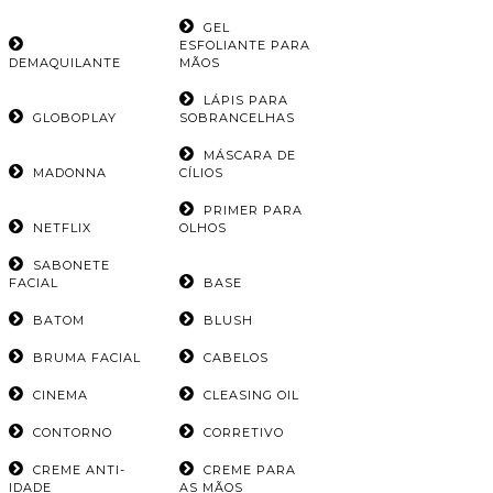
GEL
ESFOLIANTE PARA
DEMAQUILANTE
MÃOS
LÁPIS PARA
GLOBOPLAY
SOBRANCELHAS
MÁSCARA DE
MADONNA
CÍLIOS
PRIMER PARA
NETFLIX
OLHOS
SABONETE
FACIAL
BASE
BATOM
BLUSH
BRUMA FACIAL
CABELOS
CINEMA
CLEASING OIL
CONTORNO
CORRETIVO
CREME ANTI-
CREME PARA
IDADE
AS MÃOS