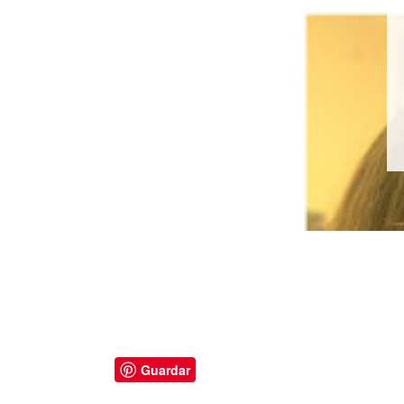
beleza solidá
Kit Brilho da Espe
no-iê - Triskle 
LEIA MAIS
Guardar