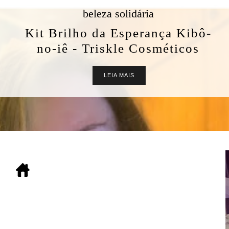
ria
rança Kibô-
Cosméticos