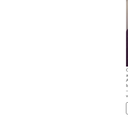
O
A
b
v