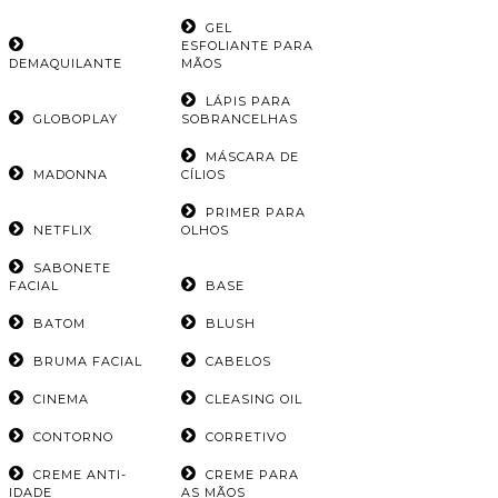
GEL
ESFOLIANTE PARA
DEMAQUILANTE
MÃOS
LÁPIS PARA
GLOBOPLAY
SOBRANCELHAS
MÁSCARA DE
MADONNA
CÍLIOS
PRIMER PARA
NETFLIX
OLHOS
SABONETE
FACIAL
BASE
BATOM
BLUSH
BRUMA FACIAL
CABELOS
CINEMA
CLEASING OIL
CONTORNO
CORRETIVO
CREME ANTI-
CREME PARA
IDADE
AS MÃOS