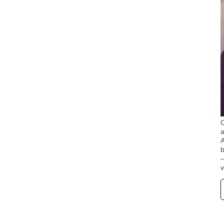
O
A
b
v