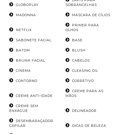
LÁPIS PARA
GLOBOPLAY
SOBRANCELHAS
MADONNA
MÁSCARA DE CÍLIOS
PRIMER PARA
NETFLIX
OLHOS
SABONETE FACIAL
BASE
BATOM
BLUSH
BRUMA FACIAL
CABELOS
CINEMA
CLEASING OIL
CONTORNO
CORRETIVO
CREME PARA AS
CREME ANTI-IDADE
MÃOS
CREME SEM
ENXÁGUE
DELINEADOR
DESEMBARAÇADOR
CAPILAR
DICAS DE BELEZA