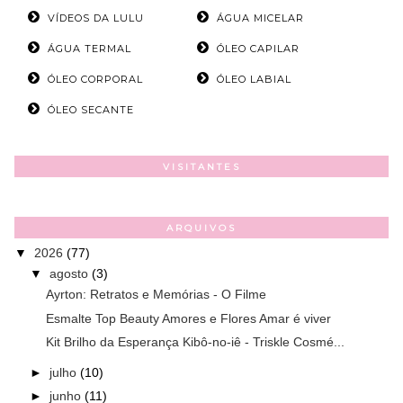
VÍDEOS DA LULU
ÁGUA MICELAR
ÁGUA TERMAL
ÓLEO CAPILAR
ÓLEO CORPORAL
ÓLEO LABIAL
ÓLEO SECANTE
VISITANTES
ARQUIVOS
▼
2026
(77)
▼
agosto
(3)
Ayrton: Retratos e Memórias - O Filme
Esmalte Top Beauty Amores e Flores Amar é viver
Kit Brilho da Esperança Kibô-no-iê - Triskle Cosmé...
►
julho
(10)
►
junho
(11)