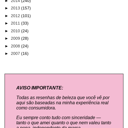
►
2014
(240)
►
2013
(157)
►
2012
(101)
►
2011
(33)
►
2010
(24)
►
2009
(28)
►
2008
(24)
►
2007
(16)
AVISO IMPORTANTE:
Todas as resenhas de beleza que você vê por
aqui são baseadas na minha experiência real
como consumidora.
Eu sempre conto tudo com sinceridade —
tanto o que amei quanto o que nem valeu tanto
a pena, independente da marca.