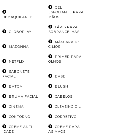
GEL
ESFOLIANTE PARA
DEMAQUILANTE
MÃOS
LÁPIS PARA
GLOBOPLAY
SOBRANCELHAS
MÁSCARA DE
MADONNA
CÍLIOS
PRIMER PARA
NETFLIX
OLHOS
SABONETE
FACIAL
BASE
BATOM
BLUSH
BRUMA FACIAL
CABELOS
CINEMA
CLEASING OIL
CONTORNO
CORRETIVO
CREME ANTI-
CREME PARA
IDADE
AS MÃOS