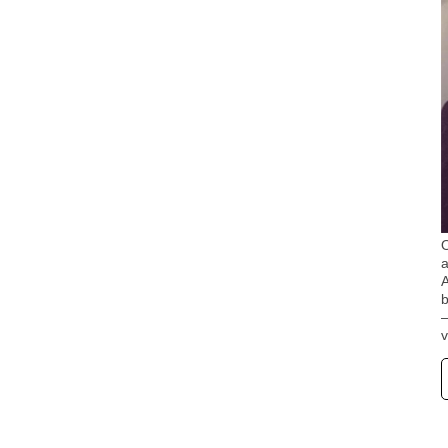
O
A
b
v