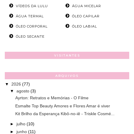
VÍDEOS DA LULU
ÁGUA MICELAR
ÁGUA TERMAL
ÓLEO CAPILAR
ÓLEO CORPORAL
ÓLEO LABIAL
ÓLEO SECANTE
VISITANTES
ARQUIVOS
▼
2026
(77)
▼
agosto
(3)
Ayrton: Retratos e Memórias - O Filme
Esmalte Top Beauty Amores e Flores Amar é viver
Kit Brilho da Esperança Kibô-no-iê - Triskle Cosmé...
►
julho
(10)
►
junho
(11)