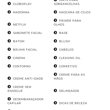
LÁPIS PARA
GLOBOPLAY
SOBRANCELHAS
MADONNA
MÁSCARA DE CÍLIOS
PRIMER PARA
NETFLIX
OLHOS
SABONETE FACIAL
BASE
BATOM
BLUSH
BRUMA FACIAL
CABELOS
CINEMA
CLEASING OIL
CONTORNO
CORRETIVO
CREME PARA AS
CREME ANTI-IDADE
MÃOS
CREME SEM
ENXÁGUE
DELINEADOR
DESEMBARAÇADOR
CAPILAR
DICAS DE BELEZA