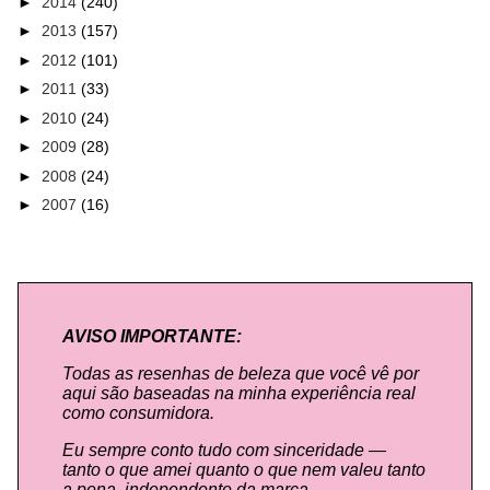
►
2014
(240)
►
2013
(157)
►
2012
(101)
►
2011
(33)
►
2010
(24)
►
2009
(28)
►
2008
(24)
►
2007
(16)
AVISO IMPORTANTE:
Todas as resenhas de beleza que você vê por
aqui são baseadas na minha experiência real
como consumidora.
Eu sempre conto tudo com sinceridade —
tanto o que amei quanto o que nem valeu tanto
a pena, independente da marca.