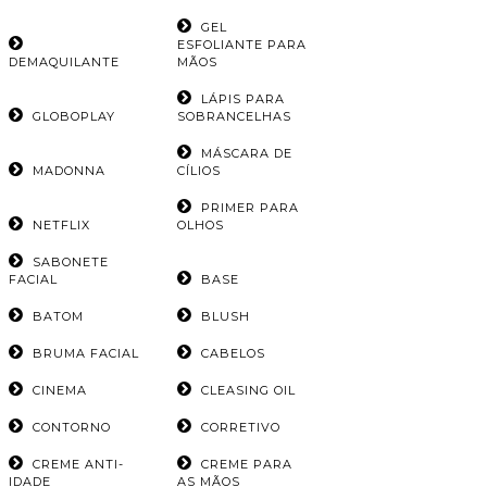
GEL
ESFOLIANTE PARA
DEMAQUILANTE
MÃOS
LÁPIS PARA
GLOBOPLAY
SOBRANCELHAS
MÁSCARA DE
MADONNA
CÍLIOS
PRIMER PARA
NETFLIX
OLHOS
SABONETE
FACIAL
BASE
BATOM
BLUSH
BRUMA FACIAL
CABELOS
CINEMA
CLEASING OIL
CONTORNO
CORRETIVO
CREME ANTI-
CREME PARA
IDADE
AS MÃOS