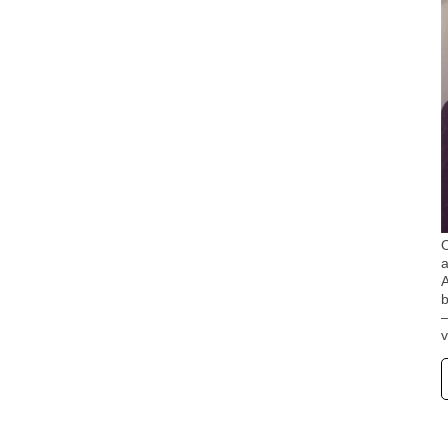
O
A
b
v