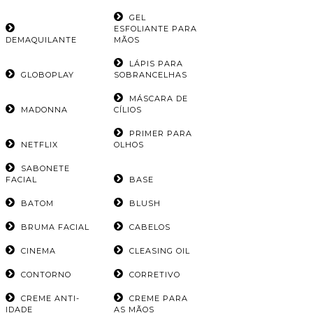
GEL
ESFOLIANTE PARA
DEMAQUILANTE
MÃOS
LÁPIS PARA
GLOBOPLAY
SOBRANCELHAS
MÁSCARA DE
MADONNA
CÍLIOS
PRIMER PARA
NETFLIX
OLHOS
SABONETE
FACIAL
BASE
BATOM
BLUSH
BRUMA FACIAL
CABELOS
CINEMA
CLEASING OIL
CONTORNO
CORRETIVO
CREME ANTI-
CREME PARA
IDADE
AS MÃOS