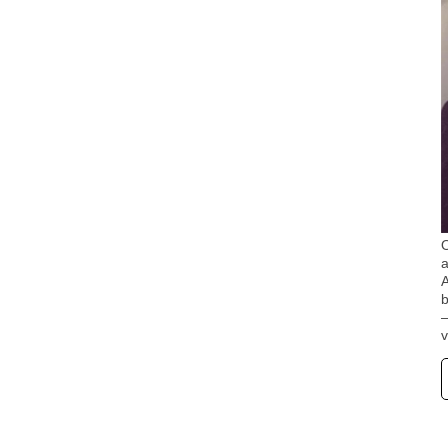
O
A
b
v