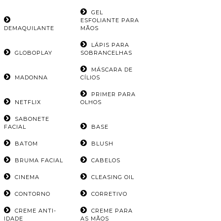
GEL
ESFOLIANTE PARA
DEMAQUILANTE
MÃOS
LÁPIS PARA
GLOBOPLAY
SOBRANCELHAS
MÁSCARA DE
MADONNA
CÍLIOS
PRIMER PARA
NETFLIX
OLHOS
SABONETE
FACIAL
BASE
BATOM
BLUSH
BRUMA FACIAL
CABELOS
CINEMA
CLEASING OIL
CONTORNO
CORRETIVO
CREME ANTI-
CREME PARA
IDADE
AS MÃOS