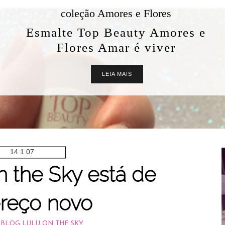
coleção Amores e Flores
alte Top Beauty Amores e
Flores Amar é viver
LEIA MAIS
14.1.07
n the Sky está de
reço novo
BLOG LULU ON THE SKY