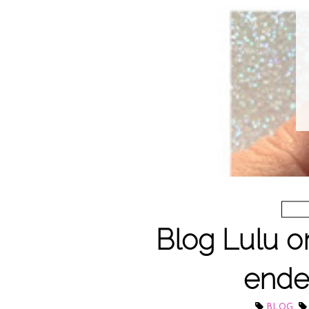
Esm
Blog Lulu o
ende
,
BLOG