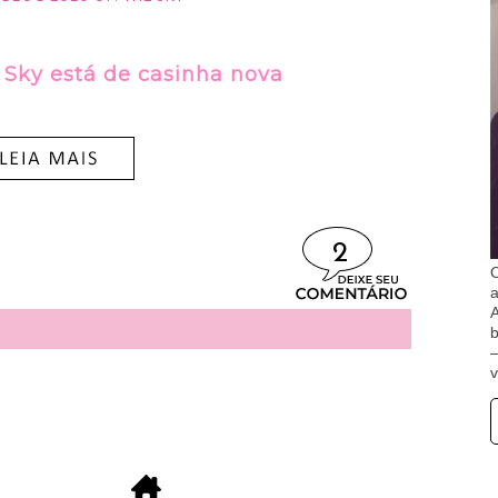
 Sky está de casinha nova
2
O
A
b
v