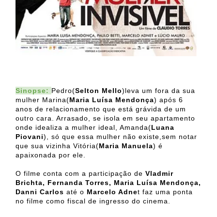
Sinopse:
Pedro(
Selton Mello
)leva um fora da sua
mulher Marina(
Maria Luísa Mendonça
) após 6
anos de relacionamento que está grávida de um
outro cara. Arrasado, se isola em seu apartamento
onde idealiza a mulher ideal, Amanda(
Luana
Piovani
), só que essa mulher não existe,sem notar
que sua vizinha Vitória(
Maria Manuela
) é
apaixonada por ele.
O filme conta com a participação de
Vladmir
Brichta, Fernanda Torres, Maria Luísa Mendonça,
Danni Carlos
até o
Marcelo Adne
t faz uma ponta
no filme como fiscal de ingresso do cinema.