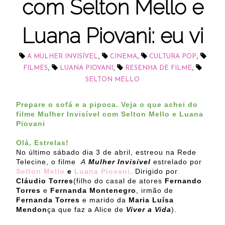
com Selton Mello e
Luana Piovani: eu vi
,
,
,
A MULHER INVISÍVEL
CINEMA
CULTURA POP
,
,
,
FILMES
LUANA PIOVANI
RESENHA DE FILME
SELTON MELLO
Prepare o sofá e a pipoca. Veja o que achei do
filme Mulher Invisível com Selton Mello e Luana
Piovani
Olá, Estrelas!
No último sábado dia 3 de abril, estreou na Rede
Telecine, o filme
A
Mulher Invisível
estrelado por
Selton Mello
e
Luana Piovani
. Dirigido por
Cláudio Torres
(filho do casal de atores
Fernando
Torres
e
Fernanda Montenegro
, irmão de
Fernanda Torres
e marido da
Maria Luísa
Mendon
ça que faz a Alice de
Viver a Vida
).