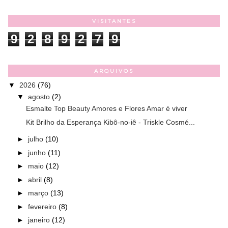
VISITANTES
9
2
8
9
2
7
9
ARQUIVOS
▼
2026
(76)
▼
agosto
(2)
Esmalte Top Beauty Amores e Flores Amar é viver
Kit Brilho da Esperança Kibô-no-iê - Triskle Cosmé...
►
julho
(10)
►
junho
(11)
►
maio
(12)
►
abril
(8)
►
março
(13)
►
fevereiro
(8)
►
janeiro
(12)