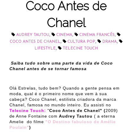
Coco Antes de
Chanel
,
,
,
AUDREY TAUTOU
CINEMA
CINEMA FRANCÊS
,
,
,
COCO ANTES DE CHANEL
CULTURA POP
DRAMA
,
LIFESTYLE
TELECINE TOUCH
Saiba tudo sobre uma parte da vida de Coco
Chanel antes de se tornar famosa
Olá Estrelas, tudo bem? Quando a gente pensa em
moda, qual é o primeiro nome que vem à sua
cabeça? Coco Chanel, estilista criadora da marca
Chanel, famosa no mundo inteiro. Eu assisti no
Telecine Touch:
"
Coco Antes de Chanel" (
2009)
de Anne Fontaine com
Audrey Tautou
( a eterna
Amelie do filme
"O Destino fabuloso de Amélie
Poulain"
)