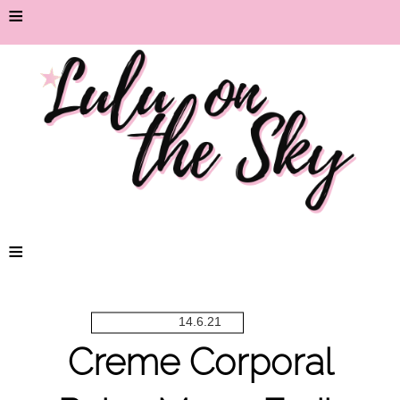
≡
≡
14.6.21
Creme Corporal