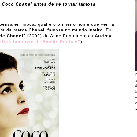
 Coco Chanel antes de se tornar famosa
 pensa em moda, qual é o primeiro nome que vem à
ora da marca Chanel, famosa no mundo inteiro. Eu
de Chanel" (
2009) de Anne Fontaine com
Audrey
stino fabuloso de Amélie Poulain"
)
O
A
b
v