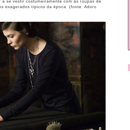
r a se vestir costumeiramente com as roupas de
s exagerados típicos da época. (fonte: Adoro