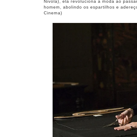
Nivola), ela revoluciona a moda ao passa
homem, abolindo os espartilhos e adereço
Cinema)