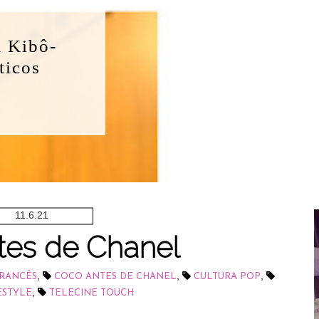
Cauã Reymond
Jogada de Risco - Primeira
Temporada
LEIA MAIS
11.6.21
tes de Chanel
,
,
,
FRANCÊS
COCO ANTES DE CHANEL
CULTURA POP
,
ESTYLE
TELECINE TOUCH