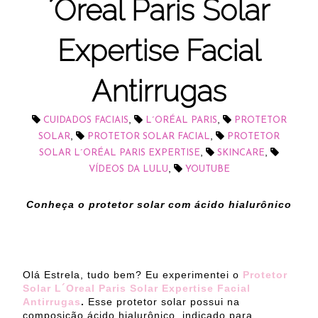
´Oreal Paris Solar
Expertise Facial
Antirrugas
,
,
CUIDADOS FACIAIS
L´ORÉAL PARIS
PROTETOR
,
,
SOLAR
PROTETOR SOLAR FACIAL
PROTETOR
,
,
SOLAR L´ORÉAL PARIS EXPERTISE
SKINCARE
,
VÍDEOS DA LULU
YOUTUBE
Conheça o protetor solar com ácido hialurônico
Olá Estrela, tudo bem? Eu experimentei o
Protetor
Solar L´Oreal Paris Solar Expertise Facial
Antirrugas
.
Esse protetor solar possui na
composição ácido hialurônico, indicado para