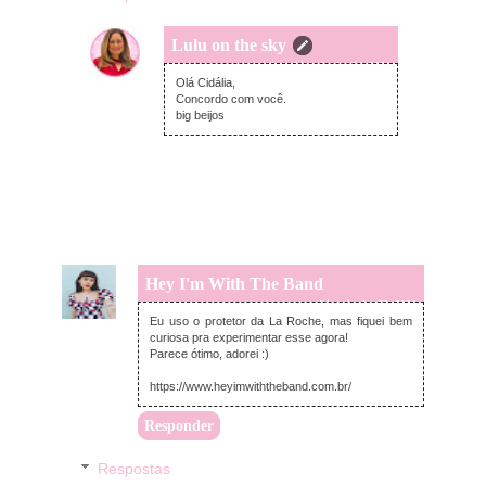
Lulu on the sky
quinta-feira, junho 24, 2021
Olá Cidália,
Concordo com você.
big beijos
Hey I'm With The Band
terça-feira, junho 22, 2021
Eu uso o protetor da La Roche, mas fiquei bem
curiosa pra experimentar esse agora!
Parece ótimo, adorei :)
https://www.heyimwiththeband.com.br/
Responder
Respostas