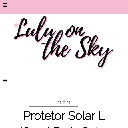
≡
≡
21.6.21
Protetor Solar L