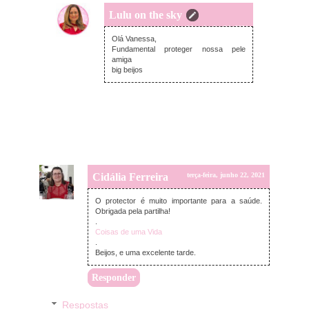
Lulu on the sky
quinta-feira, junho 24, 2021
Olá Vanessa,
Fundamental proteger nossa pele
amiga
big beijos
Cidália Ferreira
terça-feira, junho 22, 2021
O protector é muito importante para a saúde.
Obrigada pela partilha!
.
Coisas de uma Vida
.
Beijos, e uma excelente tarde.
Responder
Respostas