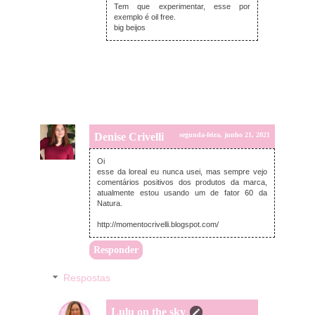
Tem que experimentar, esse por
exemplo é oil free.
big beijos
Denise Crivelli
segunda-feira, junho 21, 2021
Oi
esse da loreal eu nunca usei, mas sempre vejo
comentários positivos dos produtos da marca,
atualmente estou usando um de fator 60 da
Natura.
http://momentocrivelli.blogspot.com/
Responder
Respostas
Lulu on the sky