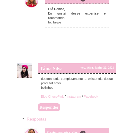
quinta-feira, junho 24, 2021
Olá Denise,
Eu gostei desse expertise e
recomendo.
big beijos
Tânia Silva
terça-feira, junho 22, 2021
desconhecia completamente a existencia desse
produto! amei!
beijinhos
Blog ChocoPink
/
Instagram
/
Facebook
Responder
Respostas