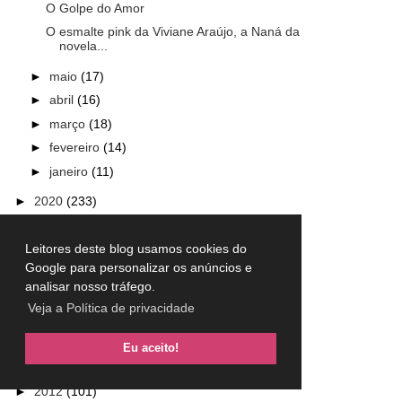
O Golpe do Amor
O esmalte pink da Viviane Araújo, a Naná da
novela...
►
maio
(17)
►
abril
(16)
►
março
(18)
►
fevereiro
(14)
►
janeiro
(11)
►
2020
(233)
►
2019
(256)
Leitores deste blog usamos cookies do
►
2018
(265)
Google para personalizar os anúncios e
►
2017
(317)
analisar nosso tráfego.
►
2016
(301)
Veja a Política de privacidade
►
2015
(230)
►
2014
(240)
Eu aceito!
►
2013
(157)
►
2012
(101)