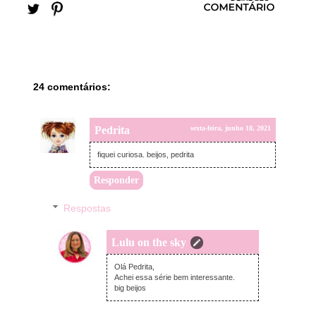
24 comentários:
Pedrita
sexta-feira, junho 18, 2021
fiquei curiosa. beijos, pedrita
Responder
Respostas
Lulu on the sky
domingo, junho 20, 2021
Olá Pedrita,
Achei essa série bem interessante.
big beijos