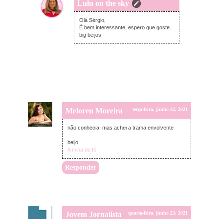
Lulu on the sky
terça-feira, junho 22, 2021
Olá Sérgio,
É bem interessante, espero que goste.
big beijos
Meloren Moreira
terça-feira, junho 22, 2021
não conhecia, mas achei a trama envolvente
beijo
A mina de fé
Responder
Jovem Jornalista
quarta-feira, junho 23, 2021