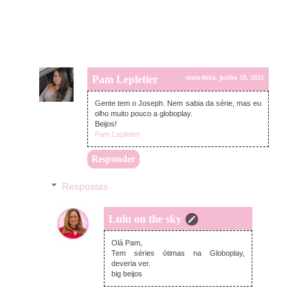
Pam Lepletier
sexta-feira, junho 18, 2021
Gente tem o Joseph. Nem sabia da série, mas eu
olho muito pouco a globoplay.
Beijos!
Pam Lepletier
Responder
Respostas
Lulu on the sky
domingo, junho 20, 2021
Olá Pam,
Tem séries ótimas na Globoplay,
deveria ver.
big beijos