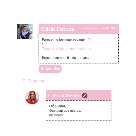
Cidália Ferreira
sexta-feira, junho 18, 2021
Parece-me bem interessante!! :))
*
Traço as linhas do meu horizonte
-
Beijos e um bom fim de semana.
Responder
Respostas
Lulu on the sky
domingo, junho 20, 2021
Olá Cidália,
Que bom que gostou.
big beijos