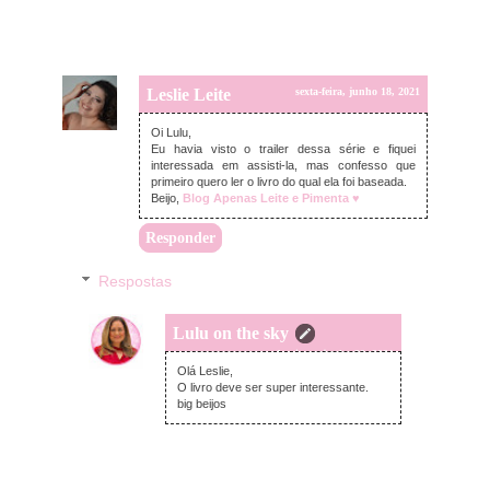
Leslie Leite
sexta-feira, junho 18, 2021
Oi Lulu,
Eu havia visto o trailer dessa série e fiquei
interessada em assisti-la, mas confesso que
primeiro quero ler o livro do qual ela foi baseada.
Beijo,
Blog Apenas Leite e Pimenta ♥
Responder
Respostas
Lulu on the sky
domingo, junho 20, 2021
Olá Leslie,
O livro deve ser super interessante.
big beijos