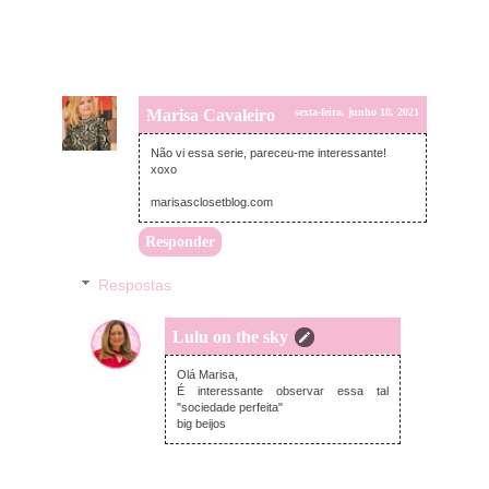
Marisa Cavaleiro
sexta-feira, junho 18, 2021
Não vi essa serie, pareceu-me interessante!
xoxo
marisasclosetblog.com
Responder
Respostas
Lulu on the sky
domingo, junho 20, 2021
Olá Marisa,
É interessante observar essa tal
"sociedade perfeita"
big beijos