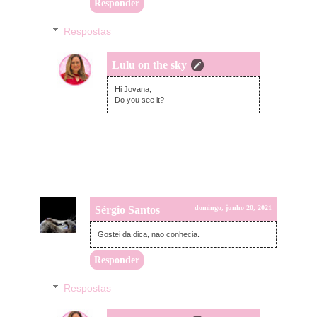
Responder
Respostas
Lulu on the sky
domingo, junho 20, 2021
Hi Jovana,
Do you see it?
Sérgio Santos
domingo, junho 20, 2021
Gostei da dica, nao conhecia.
Responder
Respostas