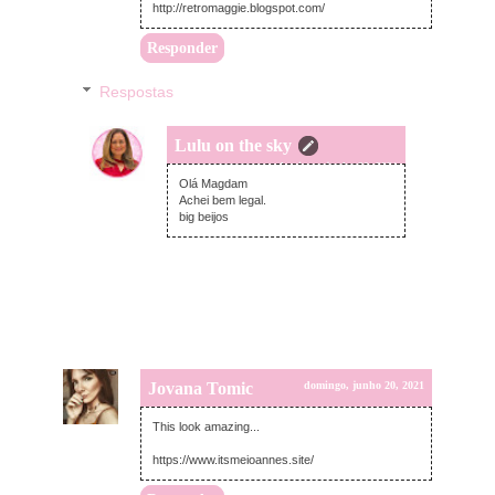
http://retromaggie.blogspot.com/
Responder
Respostas
Lulu on the sky
domingo, junho 20, 2021
Olá Magdam
Achei bem legal.
big beijos
Jovana Tomic
domingo, junho 20, 2021
This look amazing...
https://www.itsmeioannes.site/