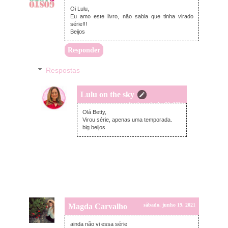
Oi Lulu,
Eu amo este livro, não sabia que tinha virado
série!!!
Beijos
Responder
Respostas
Lulu on the sky
domingo, junho 20, 2021
Olá Betty,
Virou série, apenas uma temporada.
big beijos
Magda Carvalho
sábado, junho 19, 2021
ainda não vi essa série