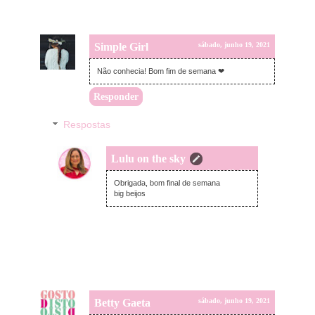
Simple Girl
sábado, junho 19, 2021
Não conhecia! Bom fim de semana ❤
Responder
Respostas
Lulu on the sky
domingo, junho 20, 2021
Obrigada, bom final de semana
big beijos
Betty Gaeta
sábado, junho 19, 2021