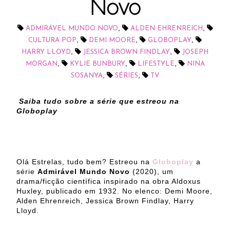
Novo
,
,
ADMIRÁVEL MUNDO NOVO
ALDEN EHRENREICH
,
,
,
CULTURA POP
DEMI MOORE
GLOBOPLAY
,
,
HARRY LLOYD
JESSICA BROWN FINDLAY
JOSEPH
,
,
,
MORGAN
KYLIE BUNBURY
LIFESTYLE
NINA
,
,
SOSANYA
SÉRIES
TV
Saiba tudo sobre a série que estreou na
Globoplay
Olá Estrelas, tudo bem? Estreou na
Globoplay
a
série
Admirável Mundo Novo
(2020), um
drama/ficção científica inspirado na obra Aldoxus
Huxley, publicado em 1932. No elenco: Demi Moore,
Alden Ehrenreich, Jessica Brown Findlay, Harry
Lloyd.