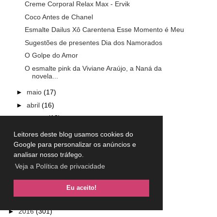
Creme Corporal Relax Max - Ervik
Coco Antes de Chanel
Esmalte Dailus Xô Carentena Esse Momento é Meu
Sugestões de presentes Dia dos Namorados
O Golpe do Amor
O esmalte pink da Viviane Araújo, a Naná da
novela...
►
maio
(17)
►
abril
(16)
►
março
(18)
►
fevereiro
(14)
Leitores deste blog usamos cookies do
►
janeiro
(11)
Google para personalizar os anúncios e
analisar nosso tráfego.
►
2020
(233)
Veja a Política de privacidade
►
2019
(256)
►
2018
(265)
Eu aceito!
►
2017
(317)
►
2016
(301)