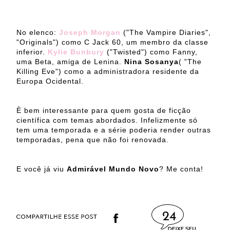
No elenco:
Joseph Morgan
("The Vampire Diaries",
"Originals") como C Jack 60, um membro da classe
inferior.
Kylie Bunbury
("Twisted") como Fanny,
uma Beta, amiga de Lenina.
Nina Sosanya
( "The
Killing Eve") como a administradora residente da
Europa Ocidental.
È bem interessante para quem gosta de ficção
científica com temas abordados. Infelizmente só
tem uma temporada e a série poderia render outras
temporadas, pena que não foi renovada.
E você já viu
Admirável Mundo Novo
? Me conta!
24