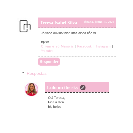
Teresa Isabel Silva
sábado, junho 19, 2021
Já tinha ouvido falar, mas ainda não vi!
Bjxxx
Ontem é só Memória
|
Facebook
|
Instagram
|
Youtube
Responder
Respostas
Lulu on the sky
domingo, junho 20, 2021
Olá Teresa,
Fica a dica
big beijos