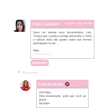
Pathy Guarnieri
sexta-feira, março 20, 2020
Deve ser demais esse documentário, Lulu.
Tomara que a justiça consiga desvendar o crime
e colocar atrás das grades todos que tiveram
participação no ato.
Beijo.
Cores do Vício
Responder
Respostas
Lulu on the sky
domingo, março 22, 2020
Olá Pathy,
Diria emocionante, acho que você vai
gostar.
big beijos