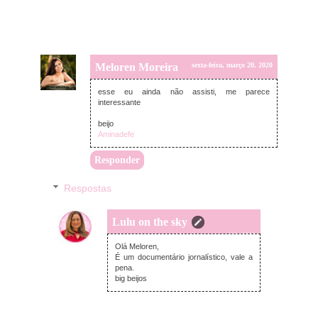
Meloren Moreira
sexta-feira, março 20, 2020
esse eu ainda não assisti, me parece
interessante
beijo
Aminadefe
Responder
Respostas
Lulu on the sky
domingo, março 22, 2020
Olá Meloren,
É um documentário jornalístico, vale a
pena.
big beijos