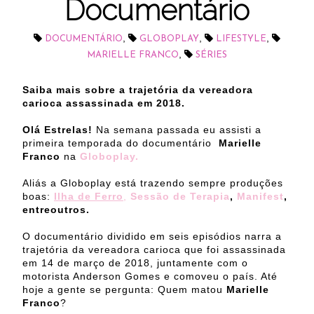
Documentário
,
,
,
DOCUMENTÁRIO
GLOBOPLAY
LIFESTYLE
,
MARIELLE FRANCO
SÉRIES
Saiba mais sobre a trajetória da vereadora
carioca assassinada em 2018.
Olá Estrelas!
Na semana passada eu assisti a
primeira temporada do documentário
Marielle
Franco
na
Globoplay.
Aliás a Globoplay está trazendo sempre produções
boas:
Ilha de Ferro
,
Sessão de Terapia
,
Manifest
,
entreoutros.
O documentário dividido em seis episódios narra a
trajetória da vereadora carioca que foi assassinada
em 14 de março de 2018, juntamente com o
motorista Anderson Gomes e comoveu o país. Até
hoje a gente se pergunta: Quem matou
Marielle
Franco
?