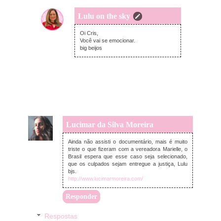
Lulu on the sky
domingo, março 22, 2020
Oi Cris,
Você vai se emocionar.
big beijos
Lucimar da Silva Moreira
domingo, março 22, 2020
Ainda não assisti o documentário, mais é muito
triste o que fizeram com a vereadora Marielle, o
Brasil espera que esse caso seja selecionado,
que os culpados sejam entregue a justiça, Lulu
bjs.
http://www.lucimarmoreira.com/
Responder
Respostas