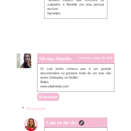
Também espero que encontre os
culpados, e Marielle era uma pessoa
incrível.
big beijos
Silvana Almeida
sexta-feira, março 20, 2020
Oi Lulu tenho certeza que é um grande
documentário eu gostaria muito de ver mas não
tenho Globoplay só Netflix!
Beijos
www.silalmeida.com
Responder
Respostas
Lulu on the sky
domingo, março 22, 2020