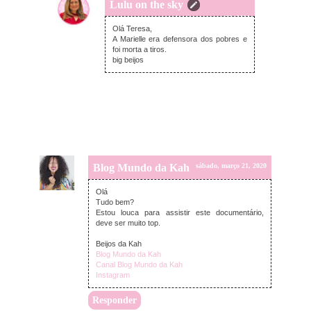
Lulu on the sky
domingo, março 22, 2020
Olá Teresa,
A Marielle era defensora dos pobres e
foi morta a tiros.
big beijos
Blog Mundo da Kah
sábado, março 21, 2020
Olá
Tudo bem?
Estou louca para assistir este documentário,
deve ser muito top.
Beijos da Kah
Blog Mundo da Kah
Canal Blog Mundo da Kah
Instagram
Responder