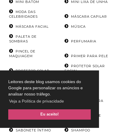
MINI BATOM
MINI LIXA DE UNHA
MODA DAS
CELEBRIDADES
MÁSCARA CAPILAR
MÁSCARA FACIAL
MÚSICA
PALETA DE
SOMBRAS
PERFUMARIA
PINCEL DE
MAQUIAGEM
PRIMER PARA PELE
PROTETOR SOLAR
PROTETOR SOLAR
FACIAL
PROTETOR TÉRMICO
PUBLI
Leitores deste blog usamos cookies do
Google para personalizar os anúncios e
PÓ BRONZER
PÓ COMPACTO
analisar nosso tráfego.
QUARTETO PARA
Veja a Política de privacidade
PÓ ILUMINADOR
SOBRANCELHAS
Eu aceito!
REMOVEDOR DE
REMOVEDOR DE
ESMALTE
MAQUIAGEM
SABONETE ÍNTIMO
SHAMPOO