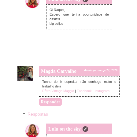
segunda-feira, março 23, 2020
Oi Raquel,
Espero que tenha oportunidade de
assistir.
big beijos
Magda Carvalho
domingo, março 22, 2020
Tenho de ir espreitar não conheço muito o
trabalho dela
Rêtro Vintage Maggie
|
Facebook
|
Instagram
Responder
Respostas
Lulu on the sky
segunda-feira, março 23, 2020