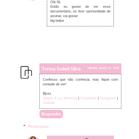
Olá Sil,
Então eu gostei de ver esse
documentário, se tiver oportunidade de
assinar, vai gostar.
big beijos
Teresa Isabel Silva
sábado, março 21, 2020
Confesso que não conhecia, mas fiquei com
vontade de ver!
Bjxxx
Ontem é só Memória
|
Facebook
|
Instagram
|
Youtube
Responder
Respostas