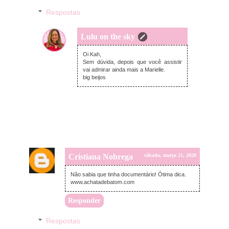
Respostas
Lulu on the sky
domingo, março 22, 2020
Oi Kah,
Sem dúvida, depois que você assistir
vai admirar ainda mais a Marielle.
big beijos
Cristiana Nobrega
sábado, março 21, 2020
Não sabia que tinha documentário! Ótima dica.
www.achatadebatom.com
Responder
Respostas