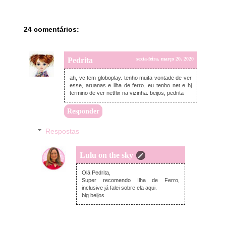
24 comentários:
Pedrita
sexta-feira, março 20, 2020
ah, vc tem globoplay. tenho muita vontade de ver
esse, aruanas e ilha de ferro. eu tenho net e hj
termino de ver netflix na vizinha. beijos, pedrita
Responder
Respostas
Lulu on the sky
domingo, março 22, 2020
Olá Pedrita,
Super recomendo Ilha de Ferro,
inclusive já falei sobre ela aqui.
big beijos