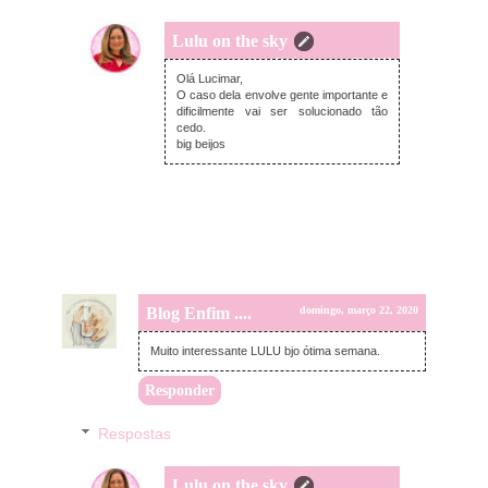
Lulu on the sky
domingo, março 22, 2020
Olá Lucimar,
O caso dela envolve gente importante e
dificilmente vai ser solucionado tão
cedo.
big beijos
Blog Enfim ....
domingo, março 22, 2020
Muito interessante LULU bjo ótima semana.
Responder
Respostas
Lulu on the sky