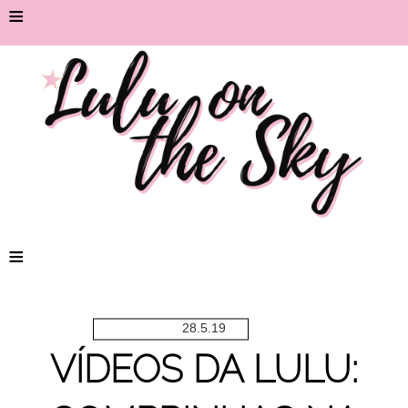
≡
≡
28.5.19
VÍDEOS DA LULU: