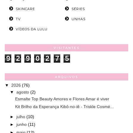
SKINCARE
SÉRIES
TV
UNHAS
VÍDEOS DA LULU
VISITANTES
9
2
9
0
2
7
5
ARQUIVOS
▼
2026
(76)
▼
agosto
(2)
Esmalte Top Beauty Amores e Flores Amar é viver
Kit Brilho da Esperança Kibô-no-iê - Triskle Cosmé...
►
julho
(10)
►
junho
(11)
►
maio
(12)