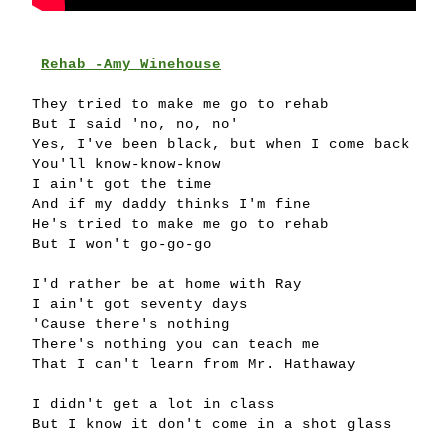
Rehab -Amy Winehouse
They tried to make me go to rehab
But I said 'no, no, no'
Yes, I've been black, but when I come back
You'll know-know-know
I ain't got the time
And if my daddy thinks I'm fine
He's tried to make me go to rehab
But I won't go-go-go
I'd rather be at home with Ray
I ain't got seventy days
'Cause there's nothing
There's nothing you can teach me
That I can't learn from Mr. Hathaway
I didn't get a lot in class
But I know it don't come in a shot glass