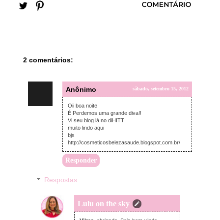
2 comentários:
Anônimo
sábado, setembro 15, 2012
Oii boa noite
É Perdemos uma grande diva!!
Vi seu blog lá no diHITT
muito lindo aqui
bjs
http://cosmeticosbelezasaude.blogspot.com.br/
Responder
Respostas
Lulu on the sky
domingo, setembro 16, 2012