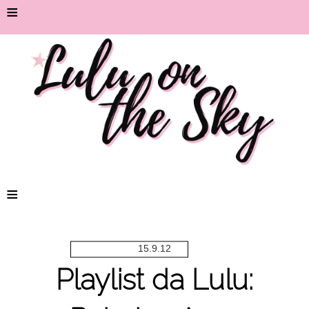
≡
≡
15.9.12
Playlist da Lulu: