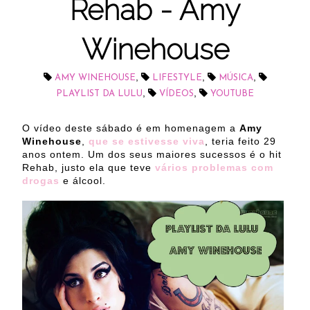
Rehab - Amy
Winehouse
,
,
,
AMY WINEHOUSE
LIFESTYLE
MÚSICA
,
,
PLAYLIST DA LULU
VÍDEOS
YOUTUBE
O vídeo deste sábado é em homenagem a
Amy
Winehouse
,
que se estivesse viva
, teria feito 29
anos ontem. Um dos seus maiores sucessos é o hit
Rehab, justo ela que teve
vários problemas com
drogas
e álcool.