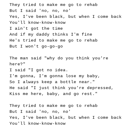
They tried to make me go to rehab
But I said 'no, no, no'
Yes, I've been black, but when I come back
You'll know-know-know
I ain't got the time
And if my daddy thinks I'm fine
He's tried to make me go to rehab
But I won't go-go-go
The man said "why do you think you're
here?"
I said "I got no idea.
I'm gonna, I'm gonna lose my baby,
So I always keep a bottle near."
He said "I just think you're depressed,
Kiss me here, baby, and go rest."
They tried to make me go to rehab
But I said 'no, no, no'
Yes, I've been black, but when I come back
You'll know-know-know