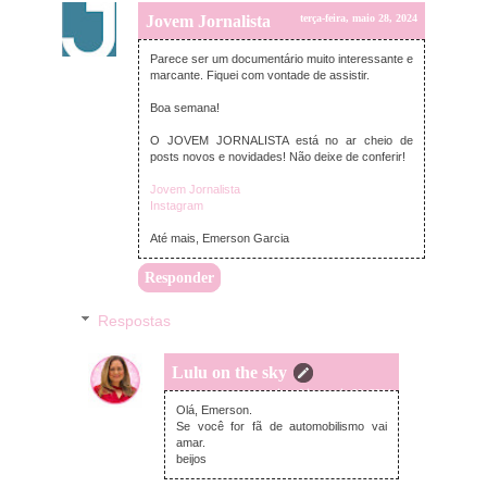
Jovem Jornalista
terça-feira, maio 28, 2024
Parece ser um documentário muito interessante e
marcante. Fiquei com vontade de assistir.
Boa semana!
O JOVEM JORNALISTA está no ar cheio de
posts novos e novidades! Não deixe de conferir!
Jovem Jornalista
Instagram
Até mais, Emerson Garcia
Responder
Respostas
Lulu on the sky
quinta-feira, maio 30, 2024
Olá, Emerson.
Se você for fã de automobilismo vai
amar.
beijos