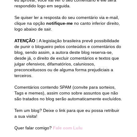
eu aprovar, você vai ver o seu comentário e ele será
respondido logo em seguida.
Se quiser ler a resposta do seu comentário via e-mail,
clique na opção
notifique-me
no canto inferior direito,
logo abaixo de sair.
ATENÇÃO :
A legislação brasileira prevê possibilidade
de punir o blogueiro pelos conteúdos e comentários do
blog, sendo assim, a autora deste blog reserva-se,
desde já, o direito de excluir comentários e textos que
julgar ofensivos, difamatórios, caluniosos,
preconceituosos ou de alguma forma prejudiciais a
terceiros.
Comentários contendo SPAM (convite para sorteios,
Tags e memes), assim como sobre assuntos que não
são tratados no blog serão automaticamente excluídos.
Tem um blog? Deixe o link para que eu possa retribuir
a sua visita!
Quer falar comigo?
Fale com Lulu