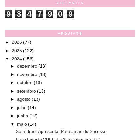
VISITANTES
9
3
4
7
9
0
9
ARQUIVOS
►
2026
(77)
►
2025
(122)
▼
2024
(156)
►
dezembro
(13)
►
novembro
(13)
►
outubro
(13)
►
setembro
(13)
►
agosto
(13)
►
julho
(14)
►
junho
(12)
▼
maio
(14)
Som Brasil Apresenta: Paralamas do Sucesso
Base Líquida VULT HD Alta Cobertura B20