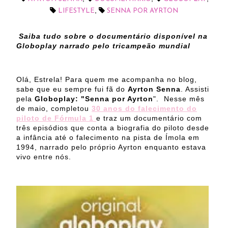
,
LIFESTYLE
SENNA POR AYRTON
Saiba tudo sobre o documentário disponível na
Globoplay narrado pelo tricampeão mundial
Olá, Estrela! Para quem me acompanha no blog,
sabe que eu sempre fui fã do
Ayrton Senna
. Assisti
pela
Globoplay: "Senna por Ayrton
". Nesse mês
de maio, completou
30 anos do falecimento do
piloto de Fórmula 1
e traz um documentário com
três episódios que conta a biografia do piloto desde
a infância até o falecimento na pista de Ímola em
1994, narrado pelo próprio Ayrton enquanto estava
vivo entre nós.