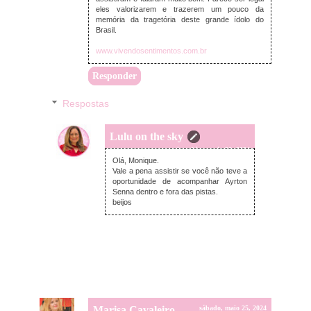
eles valorizarem e trazerem um pouco da
memória da tragetória deste grande ídolo do
Brasil.
www.vivendosentimentos.com.br
Responder
Respostas
Lulu on the sky
quinta-feira, maio 30, 2024
Olá, Monique.
Vale a pena assistir se você não teve a
oportunidade de acompanhar Ayrton
Senna dentro e fora das pistas.
beijos
Marisa Cavaleiro
sábado, maio 25, 2024