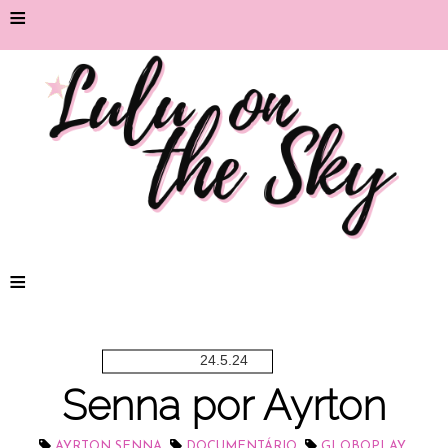
≡
≡
24.5.24
Senna por Ayrton
,
,
,
AYRTON SENNA
DOCUMENTÁRIO
GLOBOPLAY