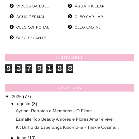
VÍDEOS DA LULU
ÁGUA MICELAR
ÁGUA TERMAL
ÓLEO CAPILAR
ÓLEO CORPORAL
ÓLEO LABIAL
ÓLEO SECANTE
VISITANTES
9
3
7
9
1
8
8
ARQUIVOS
▼
2026
(77)
▼
agosto
(3)
Ayrton: Retratos e Memórias - O Filme
Esmalte Top Beauty Amores e Flores Amar é viver
Kit Brilho da Esperança Kibô-no-iê - Triskle Cosmé...
►
julho
(10)