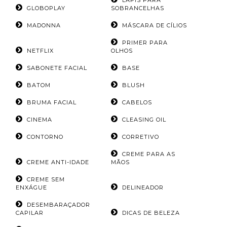
LÁPIS PARA
GLOBOPLAY
SOBRANCELHAS
MADONNA
MÁSCARA DE CÍLIOS
PRIMER PARA
NETFLIX
OLHOS
SABONETE FACIAL
BASE
BATOM
BLUSH
BRUMA FACIAL
CABELOS
CINEMA
CLEASING OIL
CONTORNO
CORRETIVO
CREME PARA AS
CREME ANTI-IDADE
MÃOS
CREME SEM
ENXÁGUE
DELINEADOR
DESEMBARAÇADOR
CAPILAR
DICAS DE BELEZA