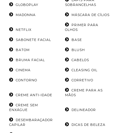
LÁPIS PARA
GLOBOPLAY
SOBRANCELHAS
MADONNA
MÁSCARA DE CÍLIOS
PRIMER PARA
NETFLIX
OLHOS
SABONETE FACIAL
BASE
BATOM
BLUSH
BRUMA FACIAL
CABELOS
CINEMA
CLEASING OIL
CONTORNO
CORRETIVO
CREME PARA AS
CREME ANTI-IDADE
MÃOS
CREME SEM
ENXÁGUE
DELINEADOR
DESEMBARAÇADOR
CAPILAR
DICAS DE BELEZA