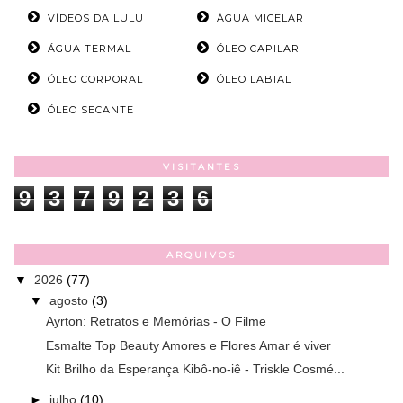
VÍDEOS DA LULU
ÁGUA MICELAR
ÁGUA TERMAL
ÓLEO CAPILAR
ÓLEO CORPORAL
ÓLEO LABIAL
ÓLEO SECANTE
VISITANTES
9
3
7
9
2
3
6
ARQUIVOS
▼
2026
(77)
▼
agosto
(3)
Ayrton: Retratos e Memórias - O Filme
Esmalte Top Beauty Amores e Flores Amar é viver
Kit Brilho da Esperança Kibô-no-iê - Triskle Cosmé...
►
julho
(10)