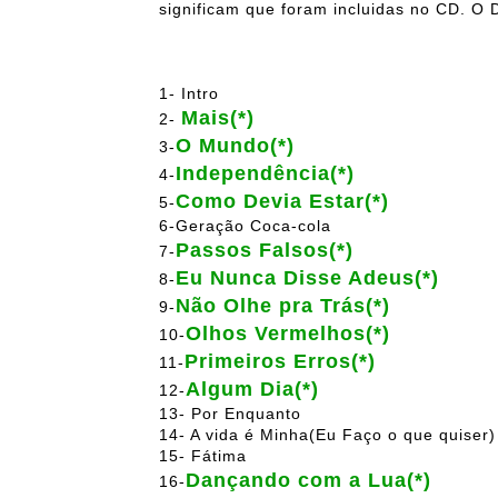
significam que foram incluidas no CD. O D
1- Intro
Mais(*)
2-
O Mundo(*)
3-
Independência(*)
4-
Como Devia Estar(*)
5-
6-Geração Coca-cola
Passos Falsos(*)
7-
Eu Nunca Disse Adeus(*)
8-
Não Olhe pra Trás(*)
9-
Olhos Vermelhos(*)
10-
Primeiros Erros(*)
11-
Algum Dia(*)
12-
13- Por Enquanto
14- A vida é Minha(Eu Faço o que quiser)
15- Fátima
Dançando com a Lua(*)
16-