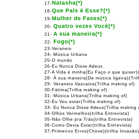
Natasha(*)
17-
Que País é Esse?(*)
18-
Mulher de Fases(*)
19-
Quatro vezes Você(*)
20-
A sua maneira(*)
21-
Fogo(*)
22-
23-Veraneio
24- Música Urbana
25-O mundo
26-Eu Nunca Disse Adeus
27-A Vida é minha(Eu Faço o que quiser)(
28- À sua maneira(De música ligeira)(Tril
29- Veraneio Vascaina(Trilha making of)
30-Fátima(Trilha making of)
31- Música Urbana(Trilha making of)
32-Eu Vou estar(Trilha making of)
33- Eu Nunca Disse Adeus(Trilha making 
34-Olhos Vermelhos(trilha Entrevista)
35-Não Olhe pra Trás(trilha Entrevista)
36-Como Devia Estar(trilha Entrevista)
37-Primeiros Erros(Chove)(trilha Invasão