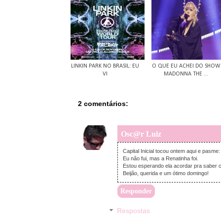
LINKIN PARK NO BRASIL: EU
O QUE EU ACHEI DO SHOW
VI
MADONNA THE ...
2 comentários:
Osc@r Luiz
Capital Inicial tocou ontem aqui e pa
Eu não fui, mas a Renatinha foi.
Estou esperando ela acordar pra saber c
Beijão, querida e um ótimo domingo!
Responder
Respostas