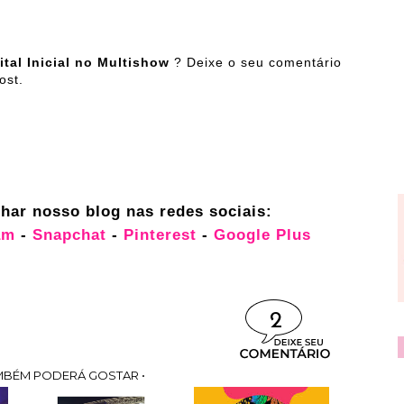
ital Inicial no Multishow
?
Deixe o seu comentário
ost.
osso blog nas redes sociais:
am
-
Snapchat
-
Pinterest
-
Google Plus
2
MBÉM PODERÁ GOSTAR •