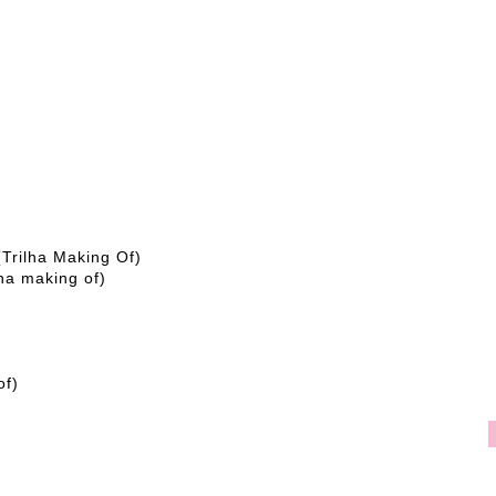
Trilha Making Of)
ha making of)
of)
)