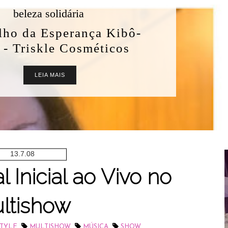
Cauã Reymond
Jogada de Risco - Primeira
Temporada
LEIA MAIS
13.7.08
l Inicial ao Vivo no
ltishow
,
,
,
STYLE
MULTISHOW
MÚSICA
SHOW