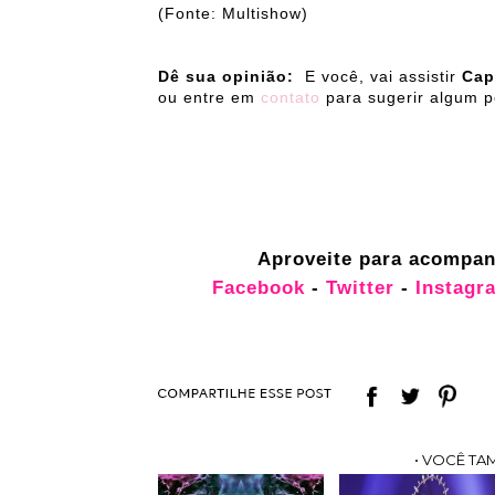
(Fonte: Multishow)
Dê sua opinião:
E você, vai assistir
Cap
ou entre em
contato
para sugerir algum p
Aproveite para acompanhar n
Facebook
-
Twitter
-
Instagr
• VOCÊ TA