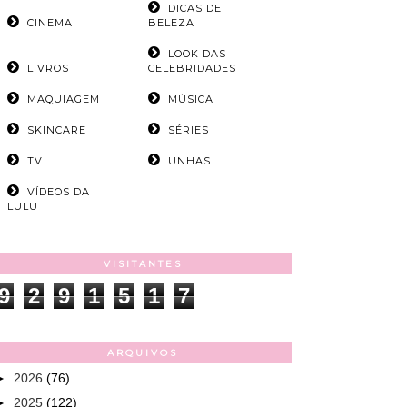
DICAS DE
CINEMA
BELEZA
LOOK DAS
LIVROS
CELEBRIDADES
MAQUIAGEM
MÚSICA
SKINCARE
SÉRIES
TV
UNHAS
VÍDEOS DA
LULU
VISITANTES
9
2
9
1
5
1
7
ARQUIVOS
►
2026
(76)
►
2025
(122)