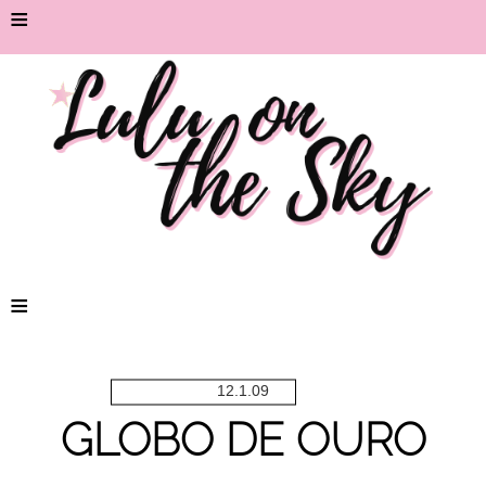
≡
≡
12.1.09
GLOBO DE OURO