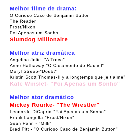
Melhor filme de drama:
O Curioso Caso de Benjamin Button
The Reader
Frost/Nixon
Foi Apenas um Sonho
Slumdog Millionaire
Melhor atriz dramática
Angelina Jolie- "A Troca"
Anne Hathaway-"O Casamento de Rachel"
Meryl Streep-"Doubt"
Kristin Scott Thomas-Il y a longtemps que je t'aime"
Kate Winslet- "Foi Apenas um Sonho"
Melhor ator dramático
Mickey Rourke- "The Wrestler"
Leonardo DiCaprio-"Foi Apenas um Sonho"
Frank Langella-"Frost/Nixon"
Sean Penn - "Milk"
Brad Pitt - "O Curioso Caso de Benjamin Button"