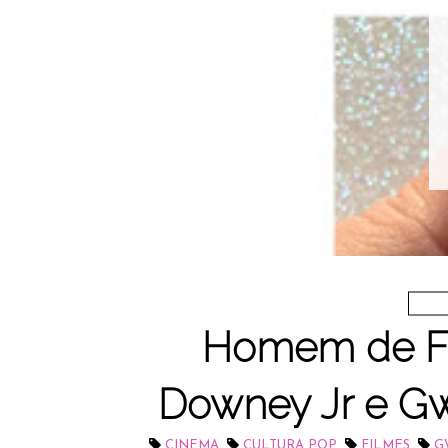
Homem de Fe
Downey Jr e Gwy
,
,
,
CINEMA
CULTURA POP
FILMES
G