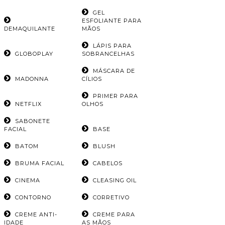
GEL
ESFOLIANTE PARA
DEMAQUILANTE
MÃOS
LÁPIS PARA
GLOBOPLAY
SOBRANCELHAS
MÁSCARA DE
MADONNA
CÍLIOS
PRIMER PARA
NETFLIX
OLHOS
SABONETE
FACIAL
BASE
BATOM
BLUSH
BRUMA FACIAL
CABELOS
CINEMA
CLEASING OIL
CONTORNO
CORRETIVO
CREME ANTI-
CREME PARA
IDADE
AS MÃOS