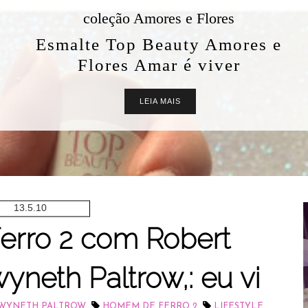
coleção Amores e Flores
Esmalte Top Beauty Amores e
Flores Amar é viver
LEIA MAIS
13.5.10
rro 2 com Robert
neth Paltrow,: eu vi
,
,
,
WYNETH PALTROW
HOMEM DE FERRO 2
LIFESTYLE