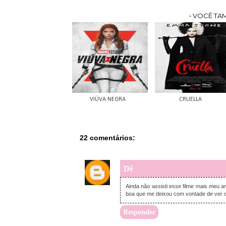
• VOCÊ TA
VIÚVA NEGRA
CRUELLA
22 comentários:
Dê
Ainda não assisti esse filme mais meu am
boa que me deixou com vontade de ver o 
Responder