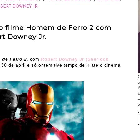
BERT DOWNEY JR.
do filme Homem de Ferro 2 com
rt Downey Jr.
de Ferro 2,
com
Robert Downey Jr (Sherlock
30 de abril e só ontem tive tempo de ir até o cinema
O
A
b
v