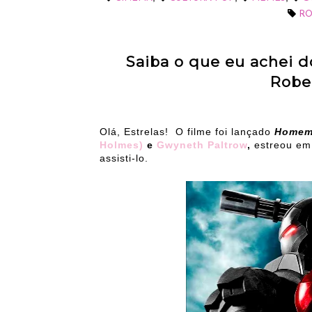
RO
Saiba o que eu achei 
Robe
Olá, Estrelas! O filme foi lançado
Homem 
Holmes)
e
Gwyneth Paltrow
,
estreou em 
assisti-lo.