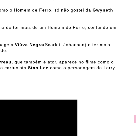
omo o Homem de Ferro, só não gostei da
Gwyneth
deia de ter mais de um Homem de Ferro, confunde um
onagem
Viúva Negra
(Scarlett Johanson) e ter mais
ndo.
vreau,
que também é ator, aparece no filme como o
o cartunista
Stan Lee
como o personagem do Larry