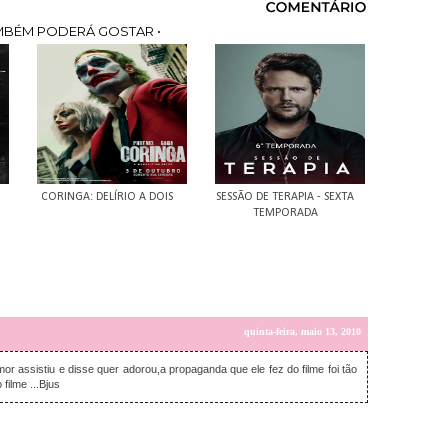
MBÉM PODERÁ GOSTAR •
CORINGA: DELÍRIO A DOIS
SESSÃO DE TERAPIA - SEXTA
TEMPORADA
quinta-feira, maio 13, 2010
or assistiu e disse quer adorou,a propaganda que ele fez do filme foi tão
filme ...Bjus