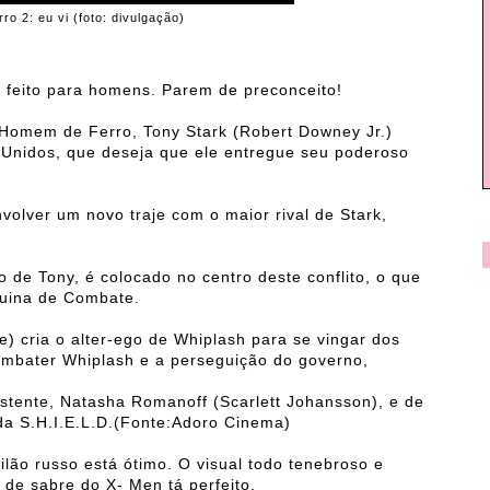
o 2: eu vi (foto: divulgação)
é feito para homens. Parem de preconceito!
Homem de Ferro, Tony Stark (Robert Downey Jr.)
 Unidos, que deseja que ele entregue seu poderoso
olver um novo traje com o maior rival de Stark,
 de Tony, é colocado no centro deste conflito, o que
uina de Combate.
) cria o alter-ego de Whiplash para se vingar dos
combater Whiplash e a perseguição do governo,
stente, Natasha Romanoff (Scarlett Johansson), e de
 da S.H.I.E.L.D.(Fonte:Adoro Cinema)
lão russo está ótimo. O visual todo tenebroso e
de sabre do X- Men tá perfeito.