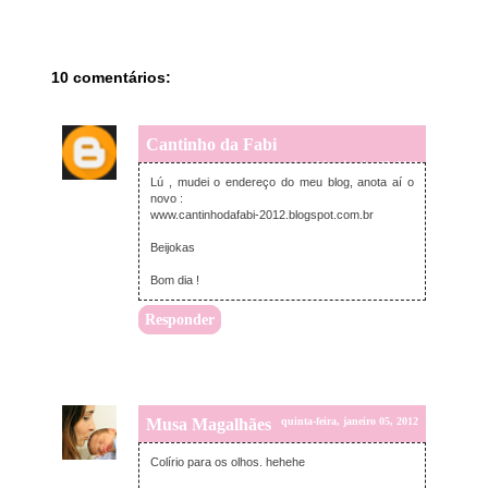
10 comentários:
Cantinho da Fabi
quinta-feira, janeiro 05, 2012
Lú , mudei o endereço do meu blog, anota aí o
novo :
www.cantinhodafabi-2012.blogspot.com.br
Beijokas
Bom dia !
Responder
Musa Magalhães
quinta-feira, janeiro 05, 2012
Colírio para os olhos. hehehe