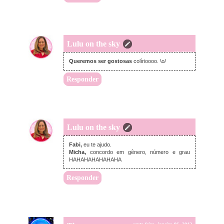
Lulu on the sky
quinta-feira, janeiro 05, 2012
Queremos ser gostosas
colírioooo. \o/
Responder
Lulu on the sky
quinta-feira, janeiro 05, 2012
Fabi,
eu te ajudo.
Micha,
concordo em gênero, número e grau
HAHAHAHAHAHAHA
Responder