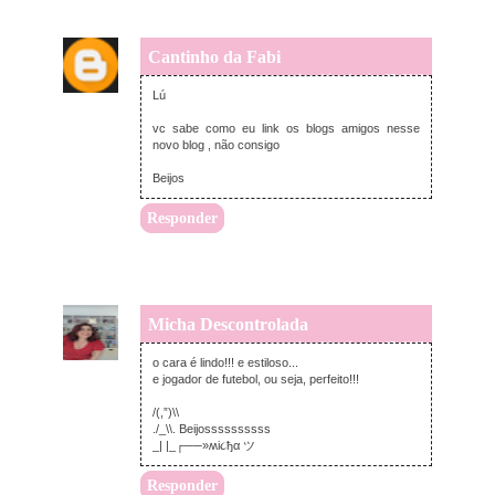
Cantinho da Fabi
quinta-feira, janeiro 05, 2012
Lú
vc sabe como eu link os blogs amigos nesse
novo blog , não consigo
Beijos
Responder
Micha Descontrolada
quinta-feira, janeiro 05, 2012
o cara é lindo!!! e estiloso...
e jogador de futebol, ou seja, perfeito!!!
/(,”)\\
./_\\. Beijossssssssss
_| |_┌──»ʍi૮ђα ツ
Responder