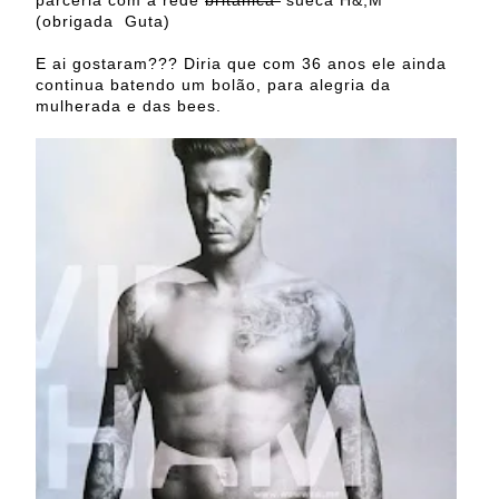
parceria com a rede
britânica
sueca H&;M
(obrigada Guta)
E ai gostaram??? Diria que com 36 anos ele ainda
continua batendo um bolão, para alegria da
mulherada e das bees.