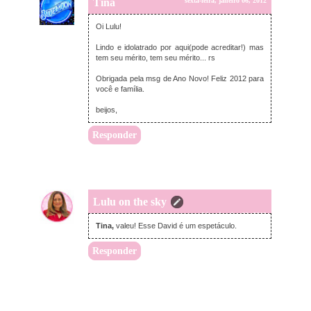
Tina
sexta-feira, janeiro 06, 2012
Oi Lulu!
Lindo e idolatrado por aqui(pode acreditar!) mas
tem seu mérito, tem seu mérito... rs
Obrigada pela msg de Ano Novo! Feliz 2012 para
você e família.
beijos,
Responder
Lulu on the sky
sexta-feira, janeiro 06, 2012
Tina,
valeu! Esse David é um espetáculo.
Responder