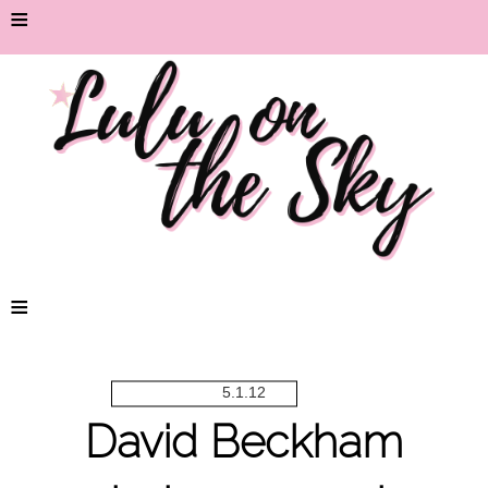
≡
≡
5.1.12
David Beckham