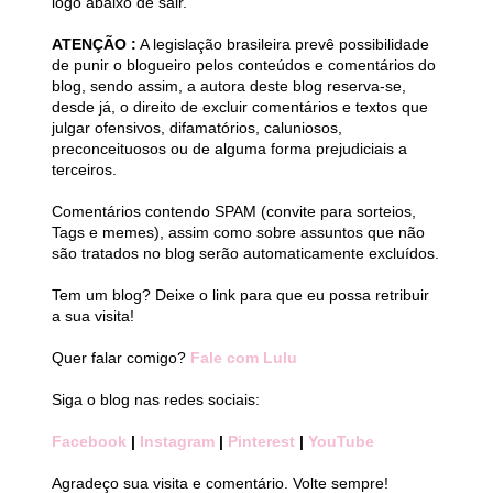
logo abaixo de sair.
ATENÇÃO :
A legislação brasileira prevê possibilidade
de punir o blogueiro pelos conteúdos e comentários do
blog, sendo assim, a autora deste blog reserva-se,
desde já, o direito de excluir comentários e textos que
julgar ofensivos, difamatórios, caluniosos,
preconceituosos ou de alguma forma prejudiciais a
terceiros.
Comentários contendo SPAM (convite para sorteios,
Tags e memes), assim como sobre assuntos que não
são tratados no blog serão automaticamente excluídos.
Tem um blog? Deixe o link para que eu possa retribuir
a sua visita!
Quer falar comigo?
Fale com Lulu
Siga o blog nas redes sociais:
Facebook
|
Instagram
|
Pinterest
|
YouTube
Agradeço sua visita e comentário. Volte sempre!