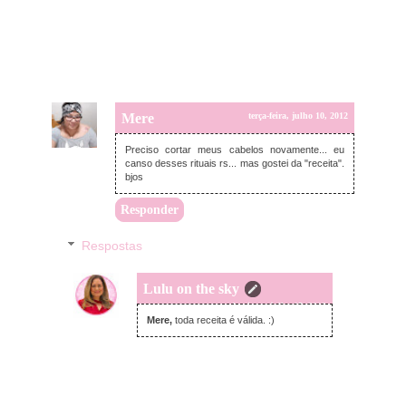
Mere
terça-feira, julho 10, 2012
Preciso cortar meus cabelos novamente... eu
canso desses rituais rs... mas gostei da "receita".
bjos
Responder
Respostas
Lulu on the sky
domingo, julho 15, 2012
Mere,
toda receita é válida. :)