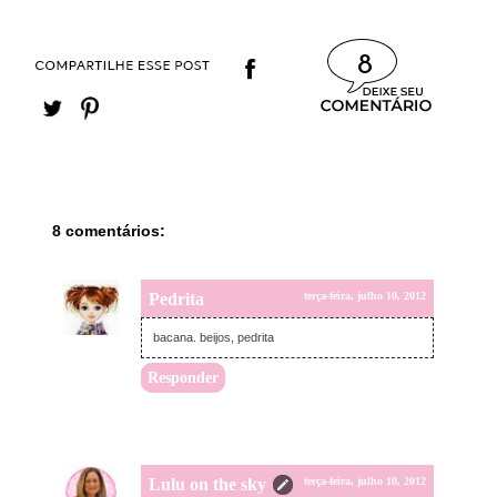
8
8 comentários:
Pedrita
terça-feira, julho 10, 2012
bacana. beijos, pedrita
Responder
Lulu on the sky
terça-feira, julho 10, 2012