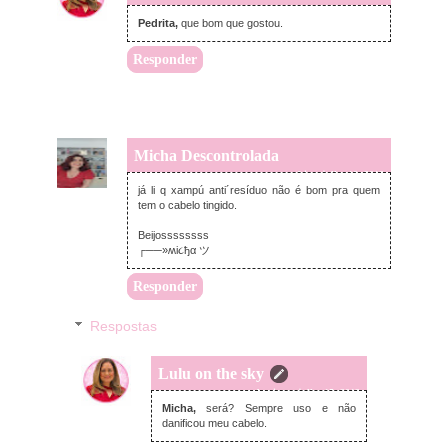
Pedrita,
que bom que gostou.
Responder
Micha Descontrolada
terça-feira, julho 10, 2012
já li q xampú anti´resíduo não é bom pra quem
tem o cabelo tingido.
Beijossssssss
┌──»ʍi૮ђα ツ
Responder
Respostas
Lulu on the sky
domingo, julho 15, 2012
Micha,
será? Sempre uso e não
danificou meu cabelo.