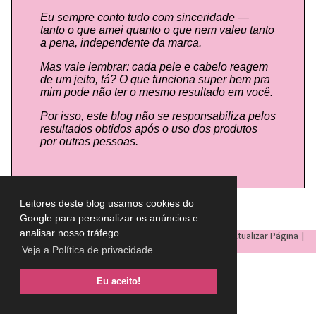
Eu sempre conto tudo com sinceridade —
tanto o que amei quanto o que nem valeu tanto
a pena, independente da marca.
Mas vale lembrar: cada pele e cabelo reagem
de um jeito, tá? O que funciona super bem pra
mim pode não ter o mesmo resultado em você.
Por isso, este blog não se responsabiliza pelos
resultados obtidos após o uso dos produtos
por outras pessoas.
Leitores deste blog usamos cookies do
Google para personalizar os anúncios e
analisar nosso tráfego.
LULU ON THE SKY
- Todos os direitos reservados © |
Atualizar Página
|
Veja a Política de privacidade
Eu aceito!