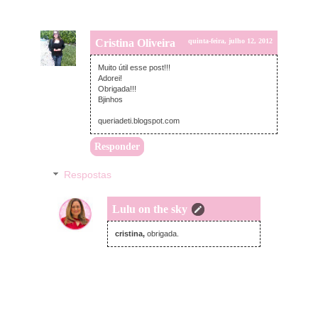
Cristina Oliveira
quinta-feira, julho 12, 2012
Muito útil esse post!!!
Adorei!
Obrigada!!!
Bjinhos
queriadeti.blogspot.com
Responder
Respostas
Lulu on the sky
domingo, julho 15, 2012
cristina,
obrigada.