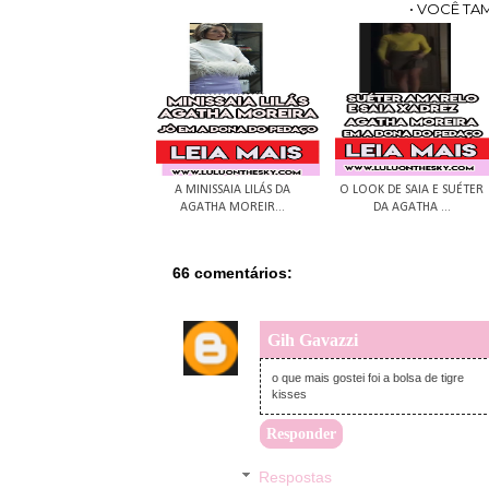
• VOCÊ TA
A MINISSAIA LILÁS DA
O LOOK DE SAIA E SUÉTER
AGATHA MOREIR...
DA AGATHA ...
66 comentários:
Gih Gavazzi
o que mais gostei foi a bolsa de tigre
kisses
Responder
Respostas