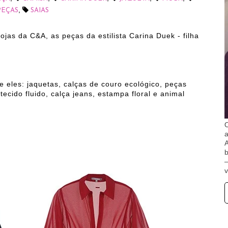
,
PEÇAS
SAIAS
jas da C&A, as peças da estilista Carina Duek - filha
 eles: jaquetas, calças de couro ecológico, peças
cido fluido, calça jeans, estampa floral e animal
O
A
b
v