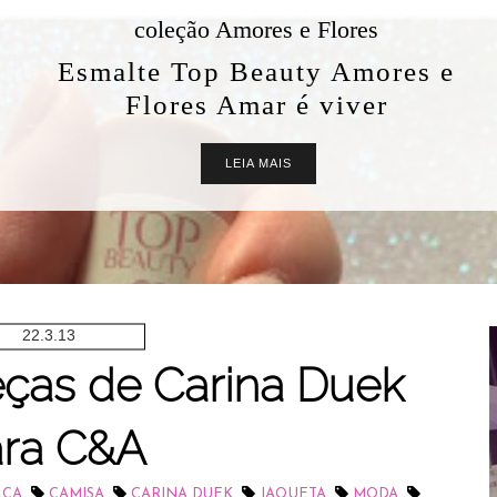
coleção Amores e Flores
Esmalte Top Beauty Amores e
Flores Amar é viver
LEIA MAIS
22.3.13
ças de Carina Duek
ra C&A
,
,
,
,
,
LÇA
CAMISA
CARINA DUEK
JAQUETA
MODA