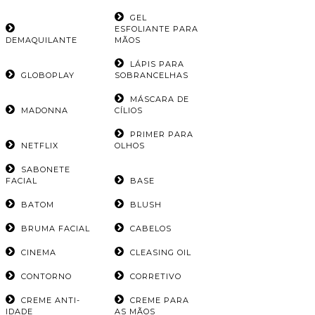
GEL
ESFOLIANTE PARA
DEMAQUILANTE
MÃOS
LÁPIS PARA
GLOBOPLAY
SOBRANCELHAS
MÁSCARA DE
MADONNA
CÍLIOS
PRIMER PARA
NETFLIX
OLHOS
SABONETE
FACIAL
BASE
BATOM
BLUSH
BRUMA FACIAL
CABELOS
CINEMA
CLEASING OIL
CONTORNO
CORRETIVO
CREME ANTI-
CREME PARA
IDADE
AS MÃOS