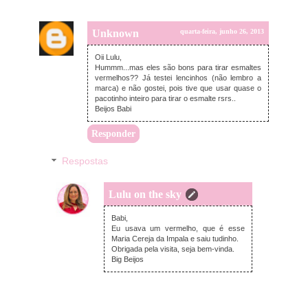
Unknown
quarta-feira, junho 26, 2013
Oii Lulu,
Hummm...mas eles são bons para tirar esmaltes
vermelhos?? Já testei lencinhos (não lembro a
marca) e não gostei, pois tive que usar quase o
pacotinho inteiro para tirar o esmalte rsrs..
Beijos Babi
Responder
Respostas
Lulu on the sky
quarta-feira, junho 26, 2013
Babi,
Eu usava um vermelho, que é esse
Maria Cereja da Impala e saiu tudinho.
Obrigada pela visita, seja bem-vinda.
Big Beijos