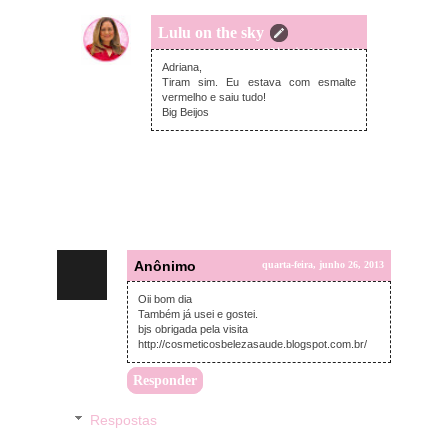
Lulu on the sky
quarta-feira, junho 26, 2013
Adriana,
Tiram sim. Eu estava com esmalte
vermelho e saiu tudo!
Big Beijos
Anônimo
quarta-feira, junho 26, 2013
Oii bom dia
Também já usei e gostei.
bjs obrigada pela visita
http://cosmeticosbelezasaude.blogspot.com.br/
Responder
Respostas