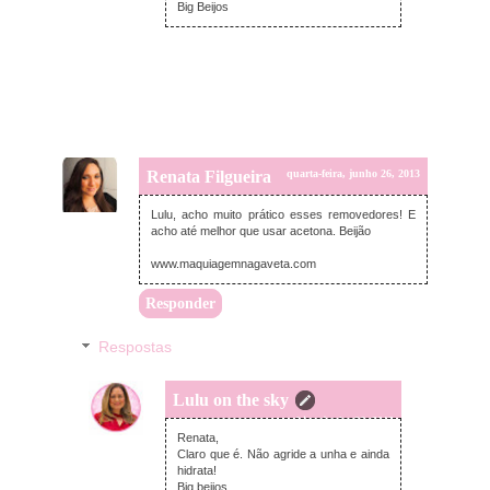
Big Beijos
Renata Filgueira
quarta-feira, junho 26, 2013
Lulu, acho muito prático esses removedores! E
acho até melhor que usar acetona. Beijão
www.maquiagemnagaveta.com
Responder
Respostas
Lulu on the sky
quarta-feira, junho 26, 2013
Renata,
Claro que é. Não agride a unha e ainda
hidrata!
Big beijos