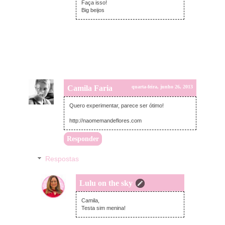
Faça isso!
Big beijos
Camila Faria
quarta-feira, junho 26, 2013
Quero experimentar, parece ser ótimo!
http://naomemandeflores.com
Responder
Respostas
Lulu on the sky
quarta-feira, junho 26, 2013
Camila,
Testa sim menina!