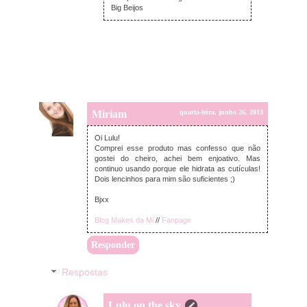
Big Beijos
Miriam
quarta-feira, junho 26, 2013
Oi Lulu!
Comprei esse produto mas confesso que não
gostei do cheiro, achei bem enjoativo. Mas
continuo usando porque ele hidrata as cutículas!
Dois lencinhos para mim são suficientes ;)
Bjxx
Blog Makes da Mi
//
Fanpage
Responder
Respostas
Lulu on the sky