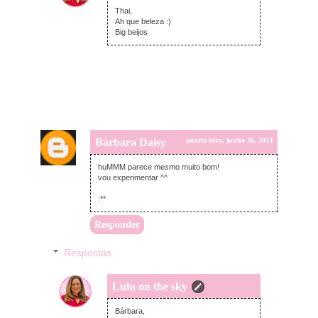
Thai,
Ah que beleza :)
Big beijos
Bárbara Daisy
quarta-feira, junho 26, 2013
huMMM parece mesmo muito bom!
vou experimentar ^^
:**
Responder
Respostas
Lulu on the sky
quarta-feira, junho 26, 2013
Bárbara,