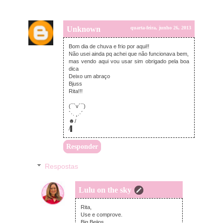
Unknown
quarta-feira, junho 26, 2013
Bom dia de chuva e frio por aqui!!
Não usei ainda pq achei que não funcionava bem,
mas vendo aqui vou usar sim obrigado pela boa
dica
Deixo um abraço
Bjuss
Rita!!!
(¯`v´¯)
`·. ¸.·´
☻/
/▌
Responder
Respostas
Lulu on the sky
quarta-feira, junho 26, 2013
Rita,
Use e comprove.
Big Beijos