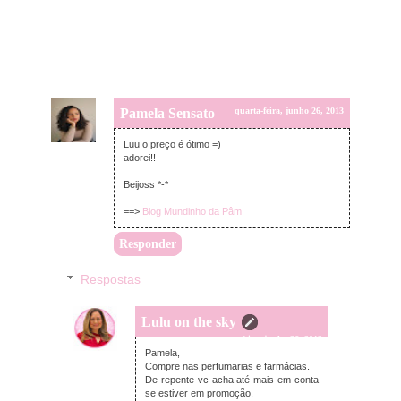
Pamela Sensato
quarta-feira, junho 26, 2013
Luu o preço é ótimo =)
adorei!!
Beijoss *-*
==>
Blog Mundinho da Pâm
Responder
Respostas
Lulu on the sky
quarta-feira, junho 26, 2013
Pamela,
Compre nas perfumarias e farmácias.
De repente vc acha até mais em conta
se estiver em promoção.