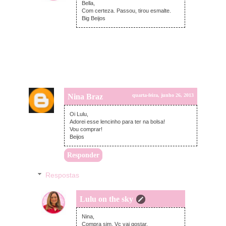
Bella,
Com certeza. Passou, tirou esmalte.
Big Beijos
Nina Braz
quarta-feira, junho 26, 2013
Oi Lulu,
Adorei esse lencinho para ter na bolsa!
Vou comprar!
Beijos
Responder
Respostas
Lulu on the sky
quarta-feira, junho 26, 2013
Nina,
Compra sim. Vc vai gostar.