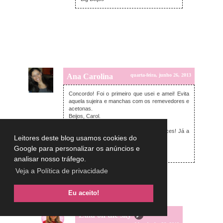
Ana Carolina
quarta-feira, junho 26, 2013
Concordo! Foi o primeiro que usei e amei! Evita
aquela sujeira e manchas com os remevedores e
acetonas.
Beijos, Carol.
Garanta o seu esmalte artesanal Carolices! Já a
Leitores deste blog usamos cookies do
venda no Blog!
Google para personalizar os anúncios e
Esmaltes & Carolices
analisar nosso tráfego.
Veja a Política de privacidade
Responder
Respostas
Eu aceito!
Lulu on the sky