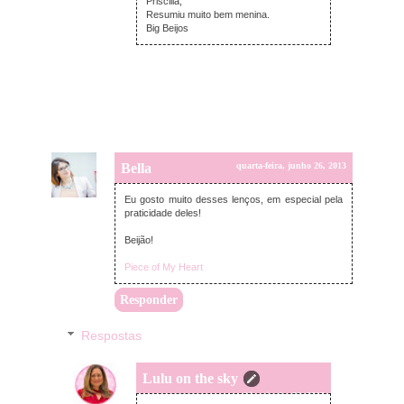
Priscilla,
Resumiu muito bem menina.
Big Beijos
Bella
quarta-feira, junho 26, 2013
Eu gosto muito desses lenços, em especial pela
praticidade deles!
Beijão!
Piece of My Heart
Responder
Respostas
Lulu on the sky
quarta-feira, junho 26, 2013