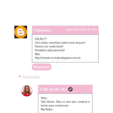
Unknown
quarta-feira, junho 26, 2013
Olá flor??
Já li várias resenhas sobre esse lenços!!
Parece ser muito bom!!
Parabéns pela parceria!!
Bjos
http://mundo-d-moda.blogspot.com.br
Responder
Respostas
Lulu on the sky
quarta-feira, junho 26, 2013
Mizy,
São ótimos. Mas vc tem que comprar e
testar para comprovar.
Big Beijos