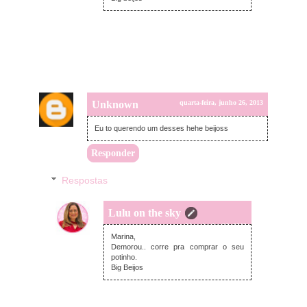
Unknown
quarta-feira, junho 26, 2013
Eu to querendo um desses hehe beijoss
Responder
Respostas
Lulu on the sky
quarta-feira, junho 26, 2013
Marina,
Demorou.. corre pra comprar o seu
potinho.
Big Beijos