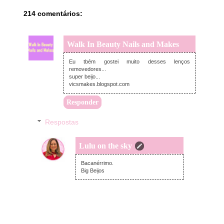
214 comentários:
Walk In Beauty Nails and Makes
quarta-feira, junho 26, 2013
Eu tbém gostei muito desses lenços
removedores...
super beijo...
vicsmakes.blogspot.com
Responder
Respostas
Lulu on the sky
quarta-feira, junho 26, 2013
Bacanérrimo.
Big Beijos