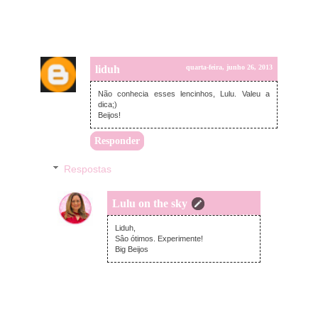
liduh
quarta-feira, junho 26, 2013
Não conhecia esses lencinhos, Lulu. Valeu a
dica;)
Beijos!
Responder
Respostas
Lulu on the sky
quarta-feira, junho 26, 2013
Liduh,
Sâo ótimos. Experimente!
Big Beijos