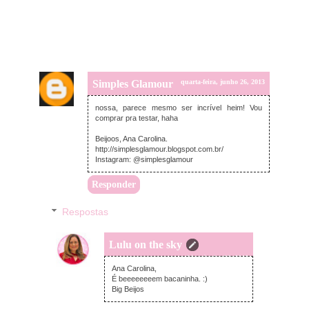
Simples Glamour
quarta-feira, junho 26, 2013
nossa, parece mesmo ser incrível heim! Vou
comprar pra testar, haha
Beijoos, Ana Carolina.
http://simplesglamour.blogspot.com.br/
Instagram: @simplesglamour
Responder
Respostas
Lulu on the sky
quarta-feira, junho 26, 2013
Ana Carolina,
É beeeeeeeem bacaninha. :)
Big Beijos