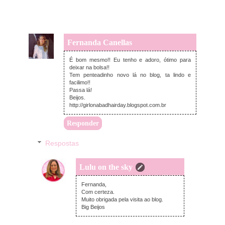
Fernanda Canellas
quarta-feira, junho 26, 2013
É bom mesmo!! Eu tenho e adoro, ótimo para
deixar na bolsa!!
Tem penteadinho novo lá no blog, ta lindo e
facilimo!!
Passa lá!
Beijos.
http://girlonabadhairday.blogspot.com.br
Responder
Respostas
Lulu on the sky
quarta-feira, junho 26, 2013
Fernanda,
Com certeza.
Muito obrigada pela visita ao blog.
Big Beijos