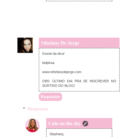
Sthefany De Jorge
quarta-feira, junho 26, 2013
Gostei da dica!
beijokaa
www.sthefanydejorge.com
OBS: ÚLTIMO DIA PRA SE INSCREVER NO
SORTEIO DO BLOG!
Responder
Respostas
Lulu on the sky
quarta-feira, junho 26, 2013
Stephany,