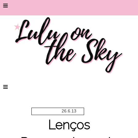
≡
≡
26.6.13
Lenços