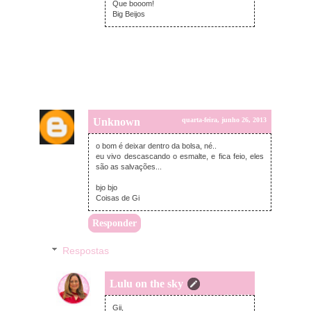
Que booom!
Big Beijos
Unknown
quarta-feira, junho 26, 2013
o bom é deixar dentro da bolsa, né..
eu vivo descascando o esmalte, e fica feio, eles
são as salvações...
bjo bjo
Coisas de Gi
Responder
Respostas
Lulu on the sky
quarta-feira, junho 26, 2013
Gii,