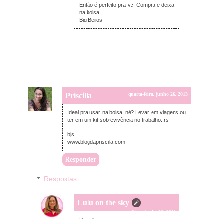
Então é perfeito pra vc. Compra e deixa
na bolsa.
Big Beijos
Priscilla
quarta-feira, junho 26, 2013
Ideal pra usar na bolsa, né? Levar em viagens ou
ter em um kit sobrevivência no trabalho..rs
bjs
www.blogdapriscilla.com
Responder
Respostas
Lulu on the sky
quarta-feira, junho 26, 2013