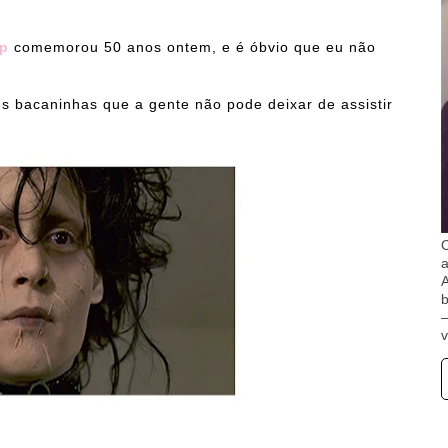
p
comemorou 50 anos ontem, e é óbvio que eu não
es bacaninhas que a gente não pode deixar de assistir
O
A
b
v