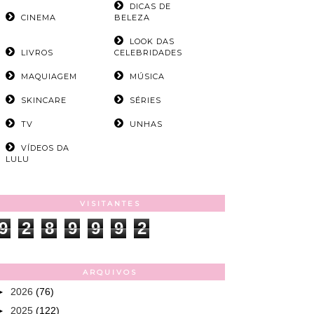
DICAS DE
CINEMA
BELEZA
LOOK DAS
LIVROS
CELEBRIDADES
MAQUIAGEM
MÚSICA
SKINCARE
SÉRIES
TV
UNHAS
VÍDEOS DA
LULU
VISITANTES
9
2
8
9
9
9
2
ARQUIVOS
►
2026
(76)
►
2025
(122)