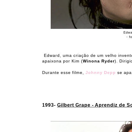
Edwa
- f
Edward, uma criação de um velho invento
apaixona por Kim (
Winona Ryder
). Dirig
Durante esse filme,
Johnny Depp
se apa
1993-
Gilbert Grape - Aprendiz de 