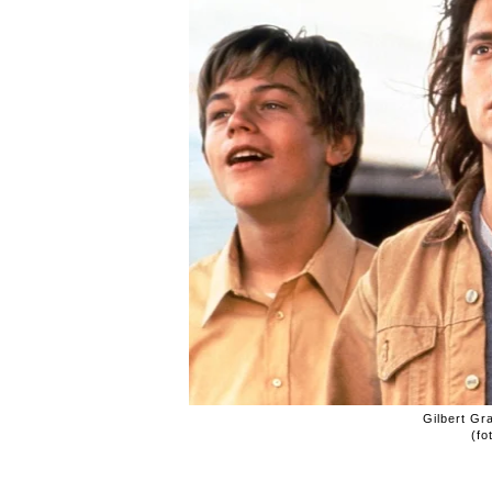
Gilbert Gr
(fo