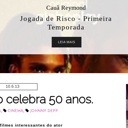
Aquileia BioControl
Shampoo e Condicionador Oil
Free Sarah K Professional: Vale
a Pena? Resenha Completa
LEIA MAIS
10.6.13
 celebra 50 anos.
,
,
S
CINEMA
JOHNNY DEPP
ilmes interessantes do ator