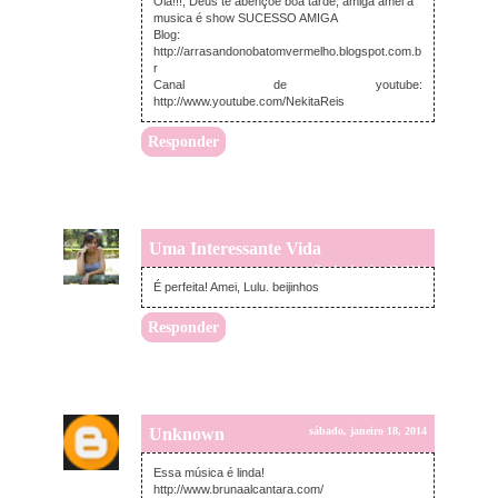
Olá!!!, Deus te abençoe boa tarde, amiga amei a
musica é show SUCESSO AMIGA
Blog:
http://arrasandonobatomvermelho.blogspot.com.b
r
Canal de youtube:
http://www.youtube.com/NekitaReis
Responder
Uma Interessante Vida
sábado, janeiro 18, 2014
É perfeita! Amei, Lulu. beijinhos
Responder
Unknown
sábado, janeiro 18, 2014
Essa música é linda!
http://www.brunaalcantara.com/