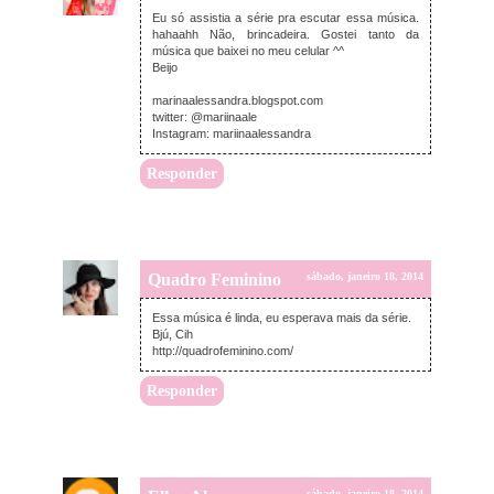
Eu só assistia a série pra escutar essa música.
hahaahh Não, brincadeira. Gostei tanto da
música que baixei no meu celular ^^
Beijo
marinaalessandra.blogspot.com
twitter: @mariinaale
Instagram: mariinaalessandra
Responder
Quadro Feminino
sábado, janeiro 18, 2014
Essa música é linda, eu esperava mais da série.
Bjú, Cih
http://quadrofeminino.com/
Responder
sábado, janeiro 18, 2014