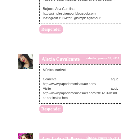
Beijoos, Ana Carolina
http://simplesglamour.blogspot.com
Instagram e Twitter: @simplesglamour
Responder
Alexia Cavalcante
sábado, janeiro 18, 2014
Música incrível.
Comente aqui:
http://www.papodemeninasaer.com/
Visite aqui:
http://www.papodemeninasaer.com/2014/01/wishli
st-sheinside.html
Responder
Ana Luiza Palhares
sábado, janeiro 18, 2014