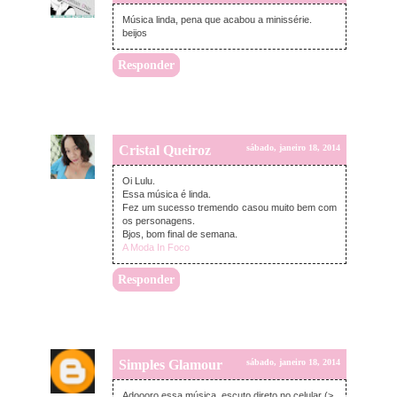
Música linda, pena que acabou a minissérie.
beijos
Responder
Cristal Queiroz
sábado, janeiro 18, 2014
Oi Lulu.
Essa música é linda.
Fez um sucesso tremendo casou muito bem com
os personagens.
Bjos, bom final de semana.
A Moda In Foco
Responder
Simples Glamour
sábado, janeiro 18, 2014
Adoooro essa música, escuto direto no celular (>