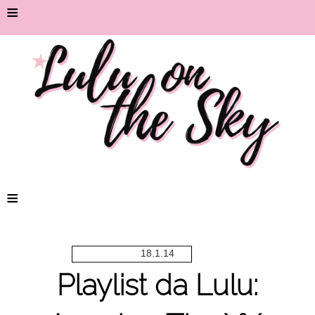
≡
≡
18.1.14
Playlist da Lulu: