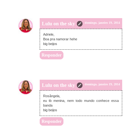
Lulu on the sky
domingo, janeiro 19, 2014
Adriele,
Boa pra namorar hehe
big beijos
Responder
Lulu on the sky
domingo, janeiro 19, 2014
Rosângela,
eu tb menina, nem todo mundo conhece essa
banda
big beijos
Responder