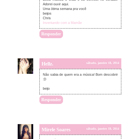
Adorei ouvir aqui.
Uma ótima semana pra você
beijos
Chris
Inventando com a Mamãe
Responder
Hellz.
sábado, janeiro 18, 2014
Não sabia de quem era a música! Bom descobrir
:D
beijo
Responder
Mirele Soares
sábado, janeiro 18, 2014