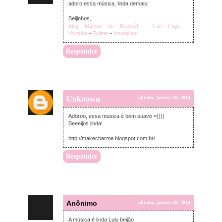
adoro essa música, linda demais!
Beijinhos,
Blog Manias de Beauté!
-
Fan Page
-
Youtube
-
Twitter
-
Instagram
Responder
Unknown
sábado, janeiro 18, 2014
Adoroo, essa musica é bem suave =))))
Beeeijos linda!
http://makecharme.blogspot.com.br/
Responder
Anônimo
sábado, janeiro 18, 2014
A música é linda Lulu beijão