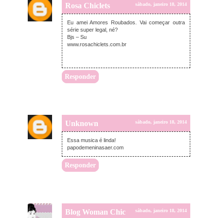
Rosa Chiclets
sábado, janeiro 18, 2014
Eu amei Amores Roubados. Vai começar outra
série super legal, né?
Bjs – Su
www.rosachiclets.com.br
Responder
Unknown
sábado, janeiro 18, 2014
Essa musica é linda!
papodemeninasaer.com
Responder
Blog Woman Chic
sábado, janeiro 18, 2014