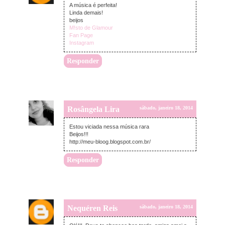
A música é perfeita!
Linda demais!
beijos
M!sto de Glamour
Fan Page
Instagram
Responder
Rosângela Lira
sábado, janeiro 18, 2014
Estou viciada nessa música rara
Beijos!!!
http://meu-bloog.blogspot.com.br/
Responder
Nequéren Reis
sábado, janeiro 18, 2014