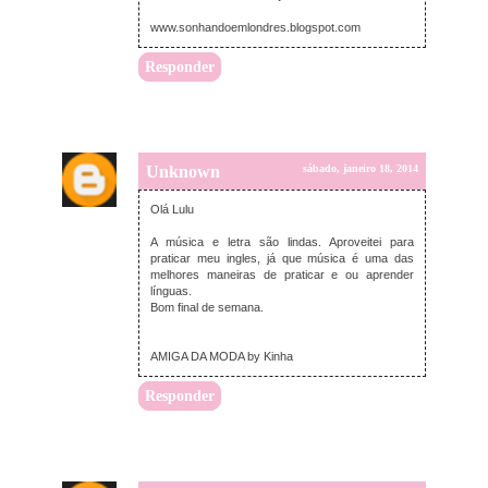
www.sonhandoemlondres.blogspot.com
Responder
Unknown
sábado, janeiro 18, 2014
Olá Lulu
A música e letra são lindas. Aproveitei para
praticar meu ingles, já que música é uma das
melhores maneiras de praticar e ou aprender
línguas.
Bom final de semana.
AMIGA DA MODA by Kinha
Responder