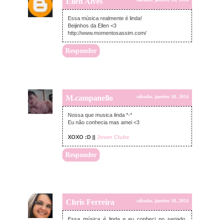
Ellen Alves
Essa música realmente é linda!
Beijinhos da Ellen <3
http://www.momentosassim.com/
Responder
M.campanello
sábado, janeiro 18, 2014
Nossa que musica linda *-*
Eu não conhecia mas amei <3
XOXO :D ||
Joven Clube
Responder
Chris Ferreira
sábado, janeiro 18, 2014
Essa música é linda e eu conheci no seriado.