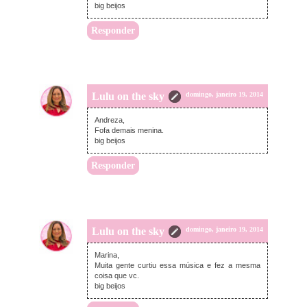
big beijos
Responder
Lulu on the sky
domingo, janeiro 19, 2014
Andreza,
Fofa demais menina.
big beijos
Responder
Lulu on the sky
domingo, janeiro 19, 2014
Marina,
Muita gente curtiu essa música e fez a mesma
coisa que vc.
big beijos