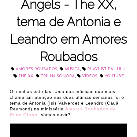
Angels - The XX,
tema de Antonia e
Leandro em Amores
Roubados
,
,
,
AMORES ROUBADOS
MÚSICA
PLAYLIST DA LULU
,
,
,
THE XX
TRILHA SONORA
VÍDEOS
YOUTUBE
Oi minhas estrelas! Uma das músicas que mais
chamaram atenção nas duas últimas semanas foi o
tema de Antonia (Isis Valverde) e Leandro (Cauã
Reymond) na minissérie
Amores Roubados da
Rede Globo
. Vamos ouvir?