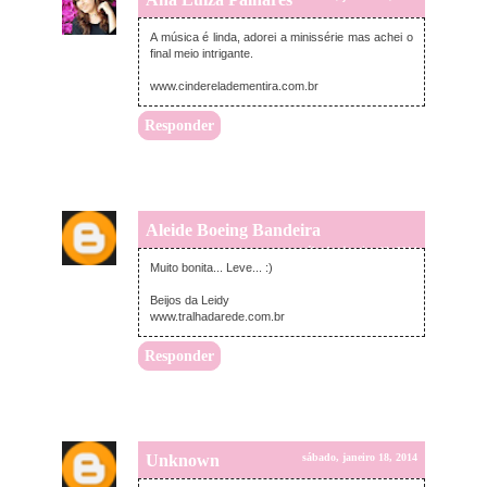
A música é linda, adorei a minissérie mas achei o
final meio intrigante.
www.cindereladementira.com.br
Responder
Aleide Boeing Bandeira
sábado, janeiro 18, 2014
Muito bonita... Leve... :)
Beijos da Leidy
www.tralhadarede.com.br
Responder
Unknown
sábado, janeiro 18, 2014