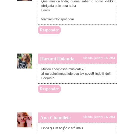
Que música linda, queria saber o nome kkkkk
obrigada pelo post haha
Beijos
featglam.blogspot.com
Responder
Harumi Holanda
sábado, janeiro 18, 2014
Muitoo show essa musica!! =)
aii eu achei mega fofo seu lay novo!! lindo lindo!!
Beeijos;*
Responder
Ana Chamilete
sábado, janeiro 18, 2014
Linda :) Um beijão e até mais.