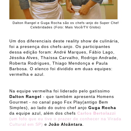
Dalton Rangel e Guga Rocha são os chefs-anjo do Super Chef
Celebridades (Foto: Mais Você/TV Globo)
Um dos diferenciais deste reality show de culinária,
foi a presença dos chefs-anjo. Os participantes
dessa edição foram: André Marques, Fábio Lago,
Jéssika Alves, Thaíssa Carvalho, Rodrigo Andrade,
Roberta Rodrigues, Thiago Mendonça e Paula
Barbosa. O elenco foi dividido em duas equipes:
vermelha e azul.
Na equipe vermelha foi liderado pelo gatíssimo
Dalton Rangel
- que também apresenta Homens
Gourmet - no canal pago Fox Play(antigo Bem
Simples), ao lado do outro chef anjo
Guga Rocha
da equipe azul, além dos chefs
Carlos Bertolazzi
(um fofo que eu tive o prazer de conhecer na Virada
Cultural em SP)
e
João Alcãntara
.