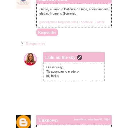
Gente, eu amo o Dalton e o Guga, acompanhava
eles no Homens Gourmet.
gabriellyrosa.blogspot.com
l
Facebook
l
Twitter
Responder
Respostas
Lulu on the sky
terça-feira, setembro 02, 2014
Oi Gabrielly,
Tb acompanho e adoro.
big beijos
Unknown
terça-feira, setembro 02, 2014