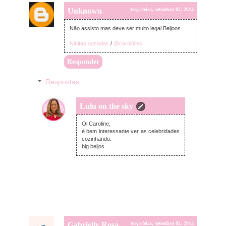
Unknown
terça-feira, setembro 02, 2014
Não assisto mas deve ser muito legal.Beijoos
Ninitas ousadas
/
@caroldiles
Responder
Respostas
Lulu on the sky
terça-feira, setembro 02, 2014
Oi Caroline,
é bem interessante ver as celebridades
cozinhando.
big beijos
Gabrielly Rosa
terça-feira, setembro 02, 2014