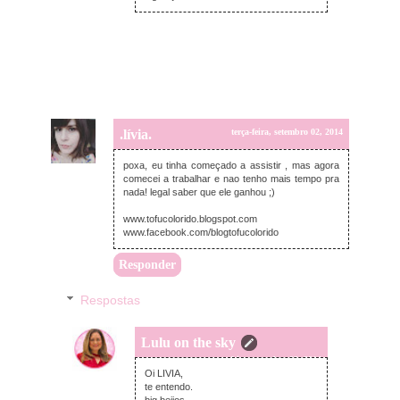
.lívia.
terça-feira, setembro 02, 2014
poxa, eu tinha começado a assistir , mas agora
comecei a trabalhar e nao tenho mais tempo pra
nada! legal saber que ele ganhou ;)
www.tofucolorido.blogspot.com
www.facebook.com/blogtofucolorido
Responder
Respostas
Lulu on the sky
quarta-feira, setembro 03, 2014
Oi LIVIA,
te entendo.