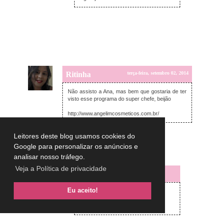
Ritinha
terça-feira, setembro 02, 2014
Não assisto a Ana, mas bem que gostaria de ter
visto esse programa do super chefe, beijão
http://www.angelimcosmeticos.com.br/
Responder
Leitores deste blog usamos cookies do
Google para personalizar os anúncios e
Respostas
analisar nosso tráfego.
Veja a Política de privacidade
Lulu on the sky
quarta-feira, setembro 03, 2014
Eu aceito!
Ritinha,
no site vc encontra muita coisa.
big beijos