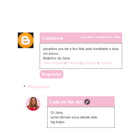
Unknown
terça-feira, setembro 02, 2014
parabéns pra ele e fico feliz pela humildade e doar
um pouco.
Beijinhos da Jana
Jana Nogueira
|
FanPage
|
Instagram
|
Youtube
Responder
Respostas
Lulu on the sky
quarta-feira, setembro 03, 2014
Oi Jana,
achei demais essa atitude dele.
big beijos