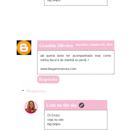
big beijos
Graziela Oliveira
terça-feira, setembro 02, 2014
aiii queria tanto ter acompanhado mas como
minha facul é de manhã eu perdi :/
www.blogamorarosa.com
Responder
Respostas
Lulu on the sky
quarta-feira, setembro 03, 2014
Oi Grazi,
veja no site.
big beijos