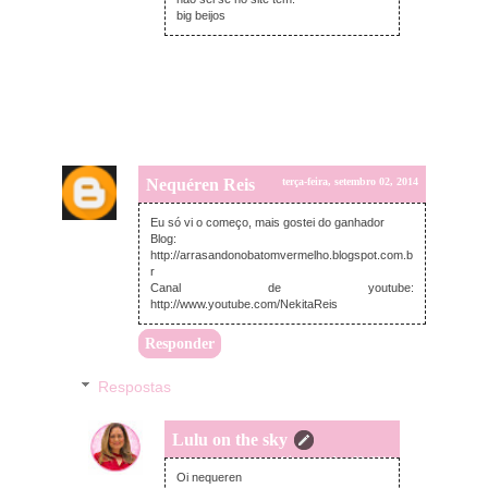
big beijos
Nequéren Reis
terça-feira, setembro 02, 2014
Eu só vi o começo, mais gostei do ganhador
Blog:
http://arrasandonobatomvermelho.blogspot.com.b
r
Canal de youtube:
http://www.youtube.com/NekitaReis
Responder
Respostas
Lulu on the sky
quarta-feira, setembro 03, 2014
Oi nequeren