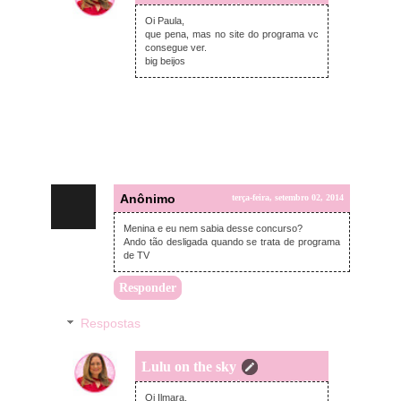
quarta-feira, setembro 03, 2014
Oi Paula,
que pena, mas no site do programa vc
consegue ver.
big beijos
Anônimo
terça-feira, setembro 02, 2014
Menina e eu nem sabia desse concurso?
Ando tão desligada quando se trata de programa
de TV
Responder
Respostas
Lulu on the sky
quarta-feira, setembro 03, 2014
Oi Ilmara,