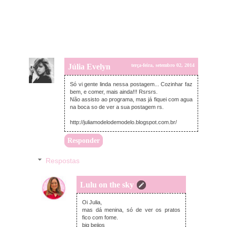
Júlia Evelyn
terça-feira, setembro 02, 2014
Só vi gente linda nessa postagem... Cozinhar faz
bem, e comer, mais ainda!!! Rsrsrs.
Não assisto ao programa, mas já fiquei com agua
na boca so de ver a sua postagem rs.
http://juliamodelodemodelo.blogspot.com.br/
Responder
Respostas
Lulu on the sky
quarta-feira, setembro 03, 2014
Oi Julia,
mas dá menina, só de ver os pratos
fico com fome.
big beijos