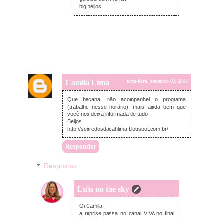
big beijos
Camila Lima
terça-feira, setembro 02, 2014
Que bacana, não acompanhei o programa
(trabalho nesse horário), mais ainda bem que
você nos deixa informada de tudo
Beijos
http://segredosdacahlima.blogspot.com.br/
Responder
Respostas
Lulu on the sky
quarta-feira, setembro 03, 2014
Oi Camila,
a reprise passa no canal VIVA no final