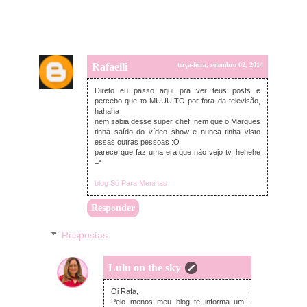
Rafaelli
terça-feira, setembro 02, 2014
Direto eu passo aqui pra ver teus posts e
percebo que to MUUUITO por fora da televisão,
hahaha
nem sabia desse super chef, nem que o Marques
tinha saído do vídeo show e nunca tinha visto
essas outras pessoas :O
parece que faz uma era que não vejo tv, hehehe
=*
blog Só Para Meninas
Responder
Respostas
Lulu on the sky
quarta-feira, setembro 03, 2014
Oi Rafa,
Pelo menos meu blog te informa um