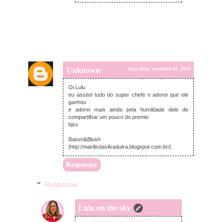
Unknown
terça-feira, setembro 02, 2014
Oi Lulu
eu assisti tudo do super chefe e adorei que ele
ganhou
e adorei mais ainda pela humildade dele de
compartilhar um pouco do premio
bjss
Batom&Blush
|http://marilisdasilvadutra.blogspot.com.br/|
Responder
Respostas
Lulu on the sky
quarta-feira, setembro 03, 2014