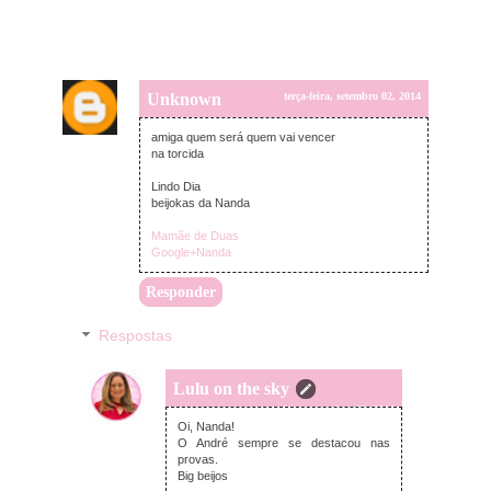
Unknown
terça-feira, setembro 02, 2014
amiga quem será quem vai vencer
na torcida
Lindo Dia
beijokas da Nanda
Mamãe de Duas
Google+Nanda
Responder
Respostas
Lulu on the sky
terça-feira, setembro 02, 2014
Oi, Nanda!
O André sempre se destacou nas
provas.
Big beijos