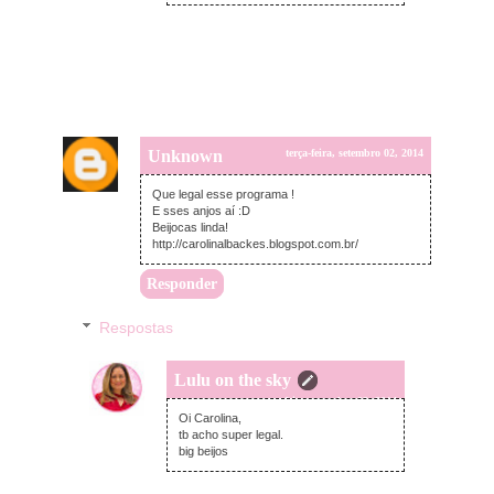
Unknown
terça-feira, setembro 02, 2014
Que legal esse programa !
E sses anjos aí :D
Beijocas linda!
http://carolinalbackes.blogspot.com.br/
Responder
Respostas
Lulu on the sky
terça-feira, setembro 02, 2014
Oi Carolina,
tb acho super legal.
big beijos