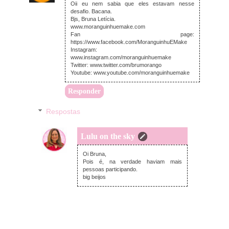
Oii eu nem sabia que eles estavam nesse
desafio. Bacana.
Bjs, Bruna Letícia.
www.moranguinhuemake.com
Fan page:
https://www.facebook.com/MoranguinhuEMake
Instagram:
www.instagram.com/moranguinhuemake
Twitter: www.twitter.com/brumorango
Youtube: www.youtube.com/moranguinhuemake
Responder
Respostas
Lulu on the sky
terça-feira, setembro 02, 2014
Oi Bruna,
Pois é, na verdade haviam mais
pessoas participando.
big beijos