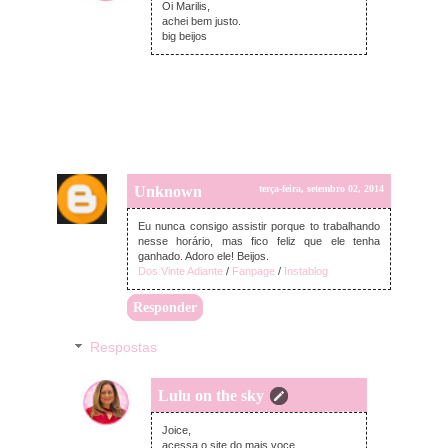
Oi Marilis,
achei bem justo.
big beijos
Unknown
terça-feira, setembro 02, 2014
Eu nunca consigo assistir porque to trabalhando
nesse horário, mas fico feliz que ele tenha
ganhado. Adoro ele! Beijos.
Dos Vinte Adiante
/
Fanpage
/
Instablog
Responder
Respostas
Lulu on the sky
quarta-feira, setembro 03, 2014
Joice,
acessa o site do mais voce.