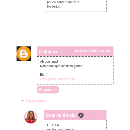
pouco sobre tudo né ?
big beijos
Unknown
terça-feira, setembro 02, 2014
Ah que legal!
Não sabia que ele tinha ganho!
Bjs
www.garotadebotas.com
Responder
Respostas
Lulu on the sky
quarta-feira, setembro 03, 2014
Oi Jessi,
ganhou com mérito.