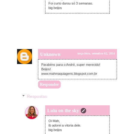
Foi curto durou só 3 semanas.
big beijos
Unknown
terça-feira, setembro 02, 2014
Parabéns para o André, super merecido!
Beijos!
www.mahmaquiagens.blogspot.com.br
Responder
Respostas
Lulu on the sky
quarta-feira, setembro 03, 2014
Oi Mah,
tb adorei a vitoria dele.
big beijos