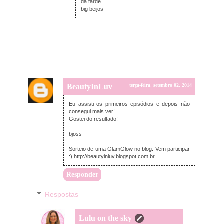
da tarde.
big beijos
BeautyInLuv
terça-feira, setembro 02, 2014
Eu assisti os primeiros episódios e depois não
consegui mais ver!
Gostei do resultado!
bjoss
Sorteio de uma GlamGlow no blog. Vem participar
:) http://beautyinluv.blogspot.com.br
Responder
Respostas
Lulu on the sky