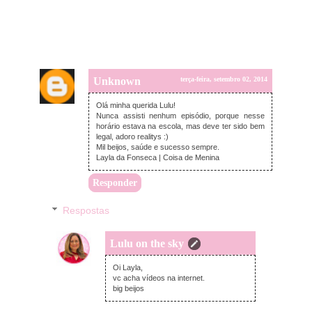
Unknown
terça-feira, setembro 02, 2014
Olá minha querida Lulu!
Nunca assisti nenhum episódio, porque nesse
horário estava na escola, mas deve ter sido bem
legal, adoro realitys :)
Mil beijos, saúde e sucesso sempre.
Layla da Fonseca | Coisa de Menina
Responder
Respostas
Lulu on the sky
quarta-feira, setembro 03, 2014
Oi Layla,
vc acha vídeos na internet.
big beijos