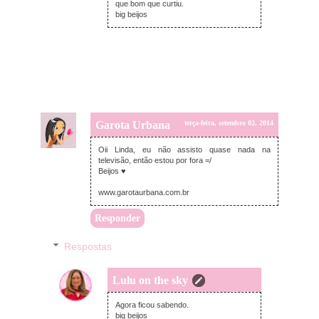
que bom que curtiu.
big beijos
Garota Urbana
terça-feira, setembro 02, 2014
Oii Linda, eu não assisto quase nada na
televisão, então estou por fora =/
Beijos ♥
www.garotaurbana.com.br
Responder
Respostas
Lulu on the sky
quarta-feira, setembro 03, 2014
Agora ficou sabendo.
big beijos