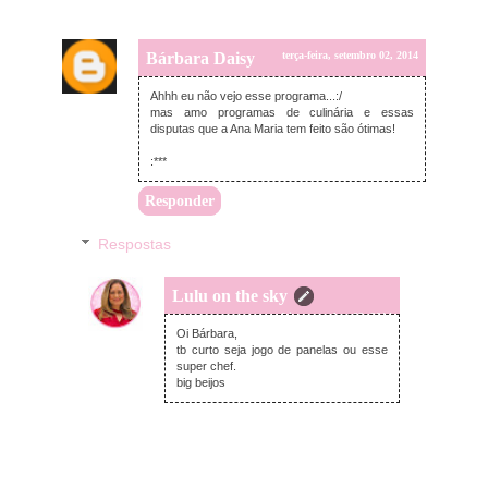
Bárbara Daisy
terça-feira, setembro 02, 2014
Ahhh eu não vejo esse programa...:/
mas amo programas de culinária e essas
disputas que a Ana Maria tem feito são ótimas!
:***
Responder
Respostas
Lulu on the sky
terça-feira, setembro 02, 2014
Oi Bárbara,
tb curto seja jogo de panelas ou esse
super chef.
big beijos