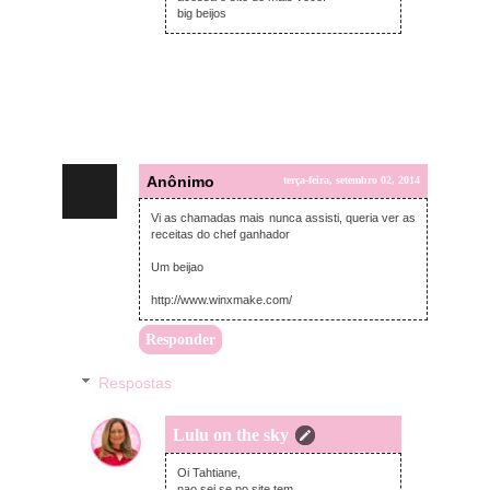
big beijos
Anônimo
terça-feira, setembro 02, 2014
Vi as chamadas mais nunca assisti, queria ver as
receitas do chef ganhador
Um beijao
http://www.winxmake.com/
Responder
Respostas
Lulu on the sky
quarta-feira, setembro 03, 2014
Oi Tahtiane,
nao sei se no site tem.