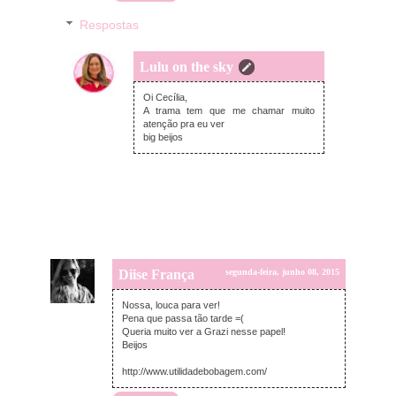
Respostas
Lulu on the sky
quarta-feira, junho 10, 2015
Oi Cecília,
A trama tem que me chamar muito
atenção pra eu ver
big beijos
Diise França
segunda-feira, junho 08, 2015
Nossa, louca para ver!
Pena que passa tão tarde =(
Queria muito ver a Grazi nesse papel!
Beijos
http://www.utilidadebobagem.com/