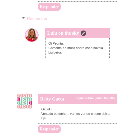
Responder
Respostas
Lulu on the sky
quarta-feira, junho 10, 2015
Oi Pedrita,
Comenta-se muito sobre essa novela.
big beijos
Betty Gaeta
segunda-feira, junho 08, 2015
Oi Lulu,
Vontade eu tenho... vamos ver se o sono deixa.
Bjs
Responder