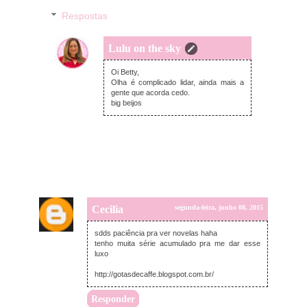
Respostas
Lulu on the sky
quarta-feira, junho 10, 2015
Oi Betty,
Olha é complicado lidar, ainda mais a
gente que acorda cedo.
big beijos
Cecilia
segunda-feira, junho 08, 2015
sdds paciência pra ver novelas haha
tenho muita série acumulado pra me dar esse
luxo
http://gotasdecaffe.blogspot.com.br/
Responder