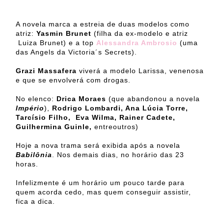
A novela marca a estreia de duas modelos como
atriz:
Yasmin Brunet
(filha da ex-modelo e atriz
Luiza Brunet) e a top
Alessandra Ambrosio
(uma
das Angels da Victoria´s Secrets).
Grazi Massafera
viverá a modelo Larissa, venenosa
e que se envolverá com drogas.
No elenco:
Drica Moraes
(que abandonou a novela
Império
),
Rodrigo Lombardi, Ana Lúcia Torre,
Tarcísio Filho, Eva Wilma, Rainer Cadete,
Guilhermina Guinle,
entreoutros)
Hoje a nova trama será exibida após a novela
Babilônia
. Nos demais dias, no horário das 23
horas.
Infelizmente é um horário um pouco tarde para
quem acorda cedo, mas quem conseguir assistir,
fica a dica.