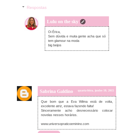
Respostas
Lulu on the sky
quarta-feira, junho 10, 2015
Oi Érica,
Sem dúvida e muita gente acha que só
tem glamour na moda
big beijos
Sabrina Galdino
quarta-feira, junho 10, 2015
Que bom que a Eva Wilma está de volta,
excelente atriz, estava fazendo falta!
Sinceramente acho desnecessário colocar
novelas nesses horários.
www.universopraticoeminino.com