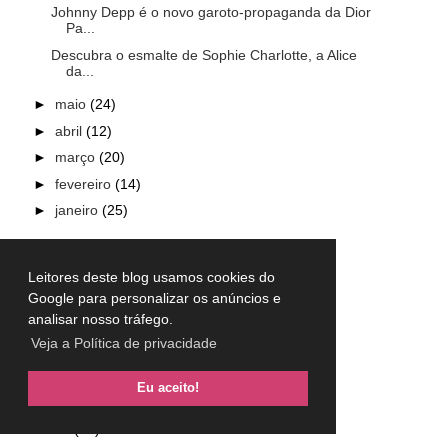
Johnny Depp é o novo garoto-propaganda da Dior
Pa...
Descubra o esmalte de Sophie Charlotte, a Alice
da...
►
maio
(24)
►
abril
(12)
►
março
(20)
►
fevereiro
(14)
►
janeiro
(25)
►
2014
(240)
►
2013
(157)
Leitores deste blog usamos cookies do
►
2012
(101)
Google para personalizar os anúncios e
analisar nosso tráfego.
►
2011
(33)
Veja a Política de privacidade
►
2010
(24)
►
2009
(28)
Eu aceito!
►
2008
(24)
►
2007
(16)