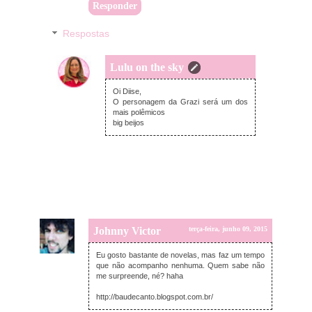
Responder
Respostas
Lulu on the sky
quarta-feira, junho 10, 2015
Oi Diise,
O personagem da Grazi será um dos
mais polêmicos
big beijos
Johnny Victor
terça-feira, junho 09, 2015
Eu gosto bastante de novelas, mas faz um tempo
que não acompanho nenhuma. Quem sabe não
me surpreende, né? haha
http://baudecanto.blogspot.com.br/