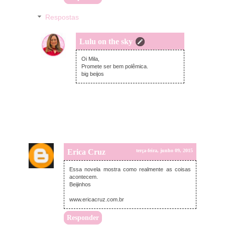
Respostas
Lulu on the sky
quarta-feira, junho 10, 2015
Oi Mila,
Promete ser bem polêmica.
big beijos
Erica Cruz
terça-feira, junho 09, 2015
Essa novela mostra como realmente as coisas
acontecem.
Beijinhos
www.ericacruz.com.br
Responder