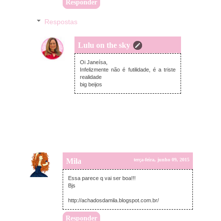
Responder
Respostas
Lulu on the sky
quarta-feira, junho 10, 2015
Oi Janeísa,
Infelizmente não é futilidade, é a triste
realidade
big beijos
Mila
terça-feira, junho 09, 2015
Essa parece q vai ser boa!!!
Bjs
http://achadosdamila.blogspot.com.br/
Responder