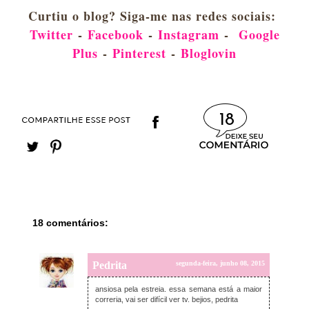
Curtiu o blog? Siga-me nas redes sociais:
Twitter
-
Facebook
-
Instagram
-
Google
Plus
-
Pinterest
-
Bloglovin
18
18 comentários:
Pedrita
segunda-feira, junho 08, 2015
ansiosa pela estreia. essa semana está a maior
correria, vai ser difícil ver tv. bejios, pedrita