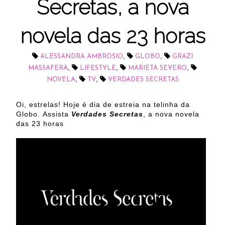
Secretas, a nova
novela das 23 horas
,
,
ALESSANDRA AMBROSIO
GLOBO
GRAZI
,
,
,
MASSAFERA
LIFESTYLE
MARIETA SEVERO
,
,
NOVELA
TV
VERDADES SECRETAS
Oi, estrelas! Hoje é dia de estreia na telinha da
Globo. Assista
Verdades Secretas
, a nova novela
das 23 horas