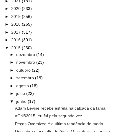
►
2021
(181)
►
2020
(233)
►
2019
(256)
►
2018
(265)
►
2017
(317)
►
2016
(301)
▼
2015
(230)
►
dezembro
(14)
►
novembro
(23)
►
outubro
(22)
►
setembro
(19)
►
agosto
(18)
►
julho
(22)
▼
junho
(17)
Adam Levine recebe estrela na calçada da fama
#CNB2015: eu fui pela segunda vez
Peças Oversized é a última tendência de moda
Descubra o esmalte de Grazi Massafera, a Larissa