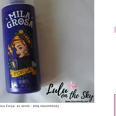
sa Força: eu testei - blog luluonthesky