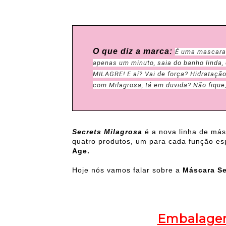
O que diz a marca
:
É uma mascara 
apenas um minuto, saia do banho linda, 
MILAGRE! E aí? Vai de força? Hidrataçã
com Milagrosa, tá em duvida? Não fique,
Secrets Milagrosa
é a nova linha de más
quatro produtos, um para cada função es
Age.
Hoje nós vamos falar sobre a
Máscara Se
Embalagem