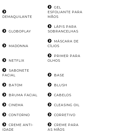
GEL
ESFOLIANTE PARA
DEMAQUILANTE
MÃOS
LÁPIS PARA
GLOBOPLAY
SOBRANCELHAS
MÁSCARA DE
MADONNA
CÍLIOS
PRIMER PARA
NETFLIX
OLHOS
SABONETE
FACIAL
BASE
BATOM
BLUSH
BRUMA FACIAL
CABELOS
CINEMA
CLEASING OIL
CONTORNO
CORRETIVO
CREME ANTI-
CREME PARA
IDADE
AS MÃOS