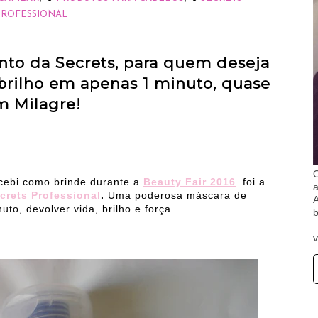
PROFESSIONAL
to da Secrets, para quem deseja
 brilho em apenas 1 minuto, quase
 Milagre!
O
cebi como brinde durante a
Beauty Fair 2016
foi a
crets Professional
.
Uma poderosa máscara de
A
to, devolver vida, brilho e força.
b
v