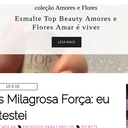
coleção Amores e Flores
Esmalte Top Beauty Amores e
Flores Amar é viver
LEIA MAIS
19.9.16
 Milagrosa Força: eu
testei
,
,
CAPILAR
PRODUTOS PARA CABELOS
SECRETS