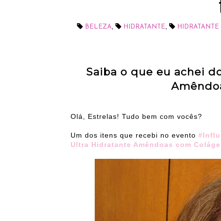
,
,
BELEZA
HIDRATANTE
HIDRATANTE
Saiba o que eu achei do
Amêndoa
Olá, Estrelas! Tudo bem com vocês?
Um dos itens que recebi no evento
#Influ
Ultra Hidratante Amêndoas com Coláge