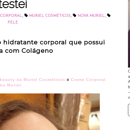
testei
,
,
,
 CORPORAL
MURIEL COSMÉTICOS
NOVA MURIEL
PELE
 hidratante corporal que possui
 com Colágeno
O
beauty da Muriel Cosméticos
é
Creme Corporal
A
no Muriel.
b
v