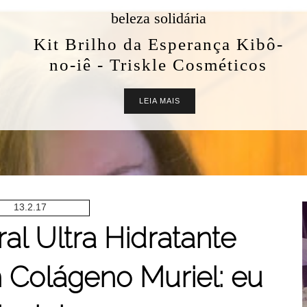
beleza solidária
Kit Brilho da Esperança Kibô-
no-iê - Triskle Cosméticos
LEIA MAIS
13.2.17
l Ultra Hidratante
Colágeno Muriel: eu