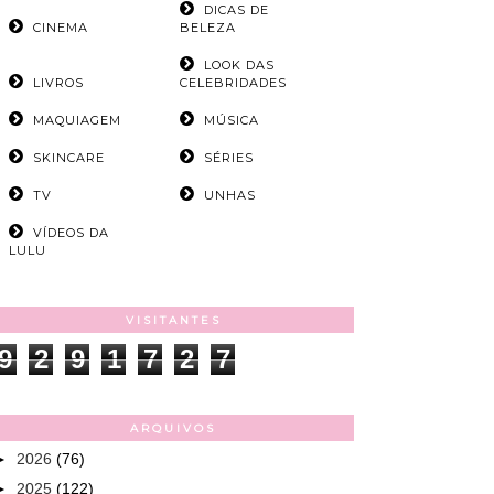
DICAS DE
CINEMA
BELEZA
LOOK DAS
LIVROS
CELEBRIDADES
MAQUIAGEM
MÚSICA
SKINCARE
SÉRIES
TV
UNHAS
VÍDEOS DA
LULU
VISITANTES
9
2
9
1
7
2
7
ARQUIVOS
►
2026
(76)
►
2025
(122)