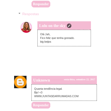
Responder
Respostas
Lulu on the sky
sábado, setembro 23, 2017
Olá Jah,
Fico feliz que tenha gostado.
big beijos
Unknown
sexta-feira, setembro 22, 2017
Quanta tendência legal.
Bjs! <3
WWW.JUNTASEARRUMADAS.COM
Responder