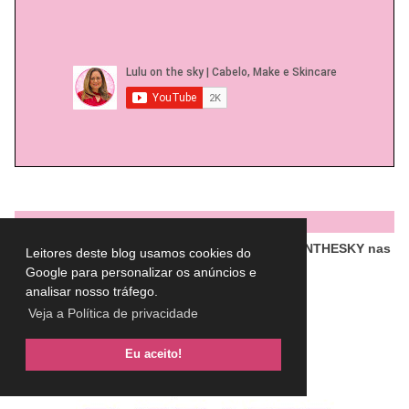
PARCERIAS
Ganhe desconto usando meu cupom: LULUONTHESKY nas
Leitores deste blog usamos cookies do
lojas abaixo
Google para personalizar os anúncios e
analisar nosso tráfego.
Veja a Política de privacidade
Eu aceito!