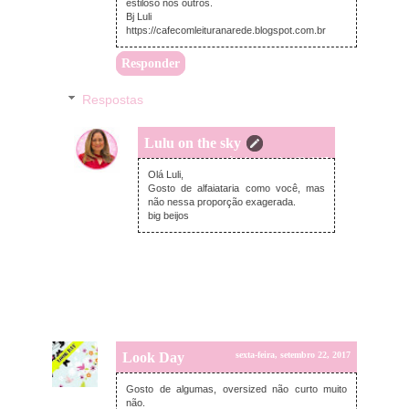
estiloso nos outros.
Bj Luli
https://cafecomleituranarede.blogspot.com.br
Responder
Respostas
Lulu on the sky
sábado, setembro 23, 2017
Olá Luli,
Gosto de alfaiataria como você, mas
não nessa proporção exagerada.
big beijos
Look Day
sexta-feira, setembro 22, 2017
Gosto de algumas, oversized não curto muito
não.