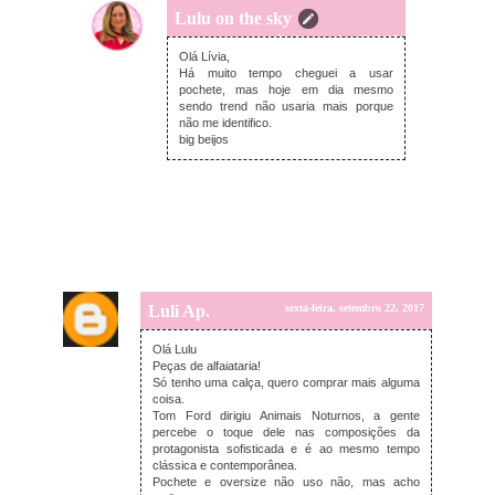
Lulu on the sky
sábado, setembro 23, 2017
Olá Lívia,
Há muito tempo cheguei a usar
pochete, mas hoje em dia mesmo
sendo trend não usaria mais porque
não me identifico.
big beijos
Luli Ap.
sexta-feira, setembro 22, 2017
Olá Lulu
Peças de alfaiataria!
Só tenho uma calça, quero comprar mais alguma
coisa.
Tom Ford dirigiu Animais Noturnos, a gente
percebe o toque dele nas composições da
protagonista sofisticada e é ao mesmo tempo
clássica e contemporânea.
Pochete e oversize não uso não, mas acho