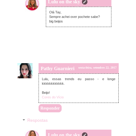
Lulu on the sky
sábado, setembro 23, 2017
Olá Tay,
Sempre achei over pochete sabe?
big beijos
Pathy Guarnieri
sexta-feira, setembro 22, 2017
Lulu, essas trends eu passo - e longe
kkkkkkkkkkkk.
Beijo!
Cores do Vício
Responder
Respostas
Lulu on the sky