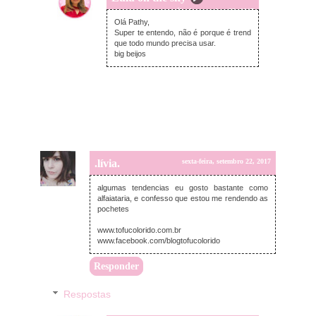
sábado, setembro 23, 2017
Olá Pathy,
Super te entendo, não é porque é trend
que todo mundo precisa usar.
big beijos
.lívia.
sexta-feira, setembro 22, 2017
algumas tendencias eu gosto bastante como
alfaiataria, e confesso que estou me rendendo as
pochetes
www.tofucolorido.com.br
www.facebook.com/blogtofucolorido
Responder
Respostas