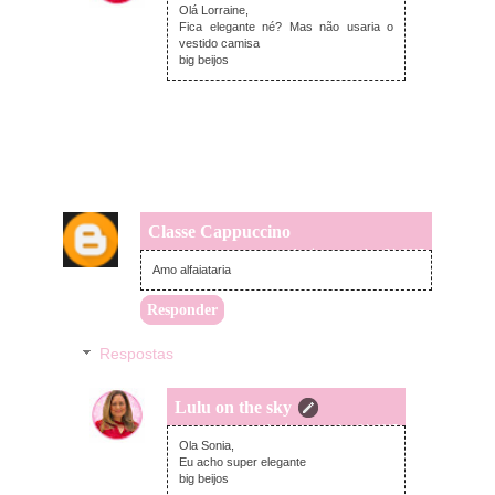
Olá Lorraine,
Fica elegante né? Mas não usaria o
vestido camisa
big beijos
Classe Cappuccino
domingo, setembro 24, 2017
Amo alfaiataria
Responder
Respostas
Lulu on the sky
domingo, setembro 24, 2017
Ola Sonia,
Eu acho super elegante
big beijos