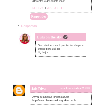
diferentes e desconstruidas!!!
REILLIZA
|||
YOUTUBE LIFE
Responder
Respostas
Lulu on the sky
sábado, setembro 23, 2017
Sem dúvida, mas é preciso ter shape e
atitude para usá-las.
big beijos
Jah Diva
sexta-feira, setembro 22, 2017
Arrrazou amei as tendências.bjs
http://www.divamodaefotografia.com.br