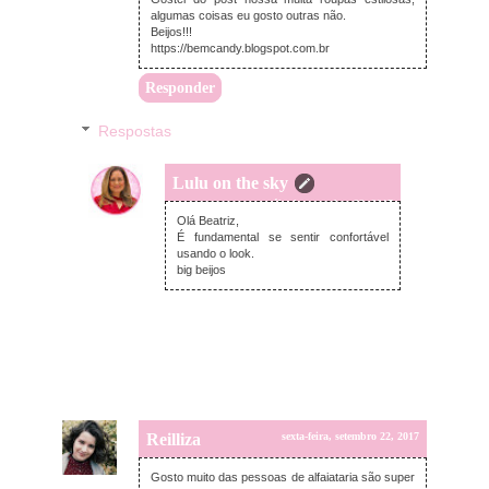
algumas coisas eu gosto outras não.
Beijos!!!
https://bemcandy.blogspot.com.br
Responder
Respostas
Lulu on the sky
sábado, setembro 23, 2017
Olá Beatriz,
É fundamental se sentir confortável
usando o look.
big beijos
Reilliza
sexta-feira, setembro 22, 2017
Gosto muito das pessoas de alfaiataria são super