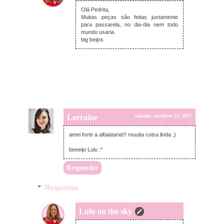
sábado, setembro 23, 2017
Olá Pedrita,
Muitas peças são feitas justamente
para passarela, no dia-dia nem todo
mundo usaria.
big beijos
Lorraine
sábado, setembro 23, 2017
amei forte a alfaiataria!!! muuita coisa linda ;)
beeeijo Lulu :*
Responder
Respostas
Lulu on the sky
domingo, setembro 24, 2017