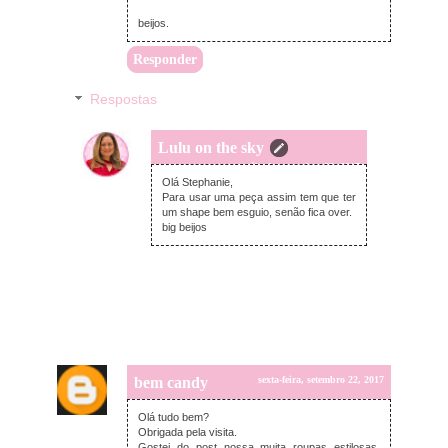
beijos.
Responder
Respostas
Lulu on the sky
sábado, setembro 23, 2017
Olá Stephanie,
Para usar uma peça assim tem que ter
um shape bem esguio, senão fica over.
big beijos
bem candy
sexta-feira, setembro 22, 2017
Olá tudo bem?
Obrigada pela visita.
Gostei do post nossa muita roupas estilosas,