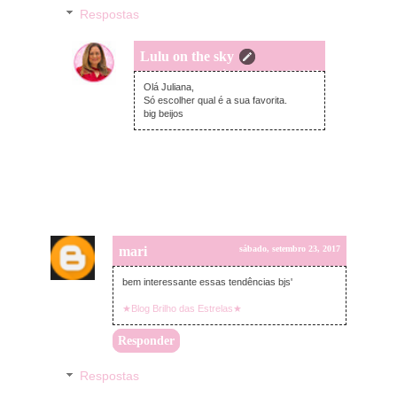
Respostas
Lulu on the sky
sábado, setembro 23, 2017
Olá Juliana,
Só escolher qual é a sua favorita.
big beijos
mari
sábado, setembro 23, 2017
bem interessante essas tendências bjs'
★Blog Brilho das Estrelas★
Responder
Respostas