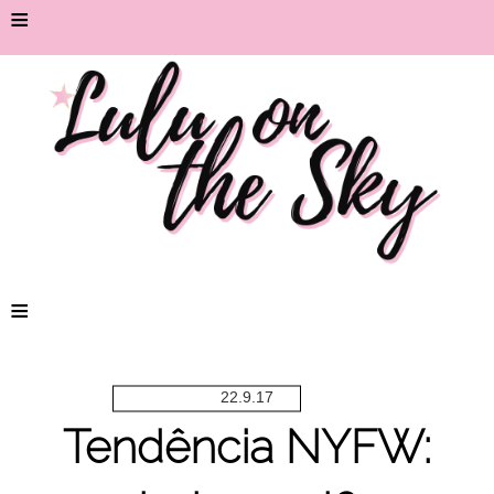
≡
≡
22.9.17
Tendência NYFW: