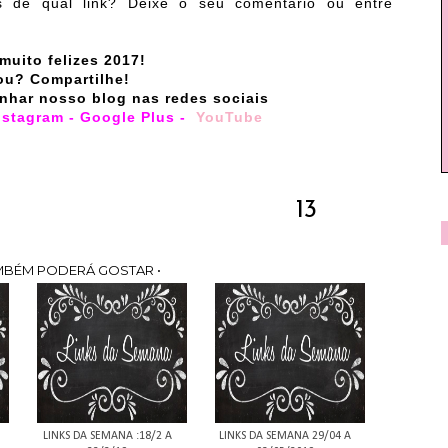
s de qual link? Deixe o seu comentário ou entre
uito felizes 2017!
ou? Compartilhe!
nhar nosso blog nas redes sociais
nstagram
-
Google Plus
-
YouTu
be
13
MBÉM PODERÁ GOSTAR •
LINKS DA SEMANA :18/2 A
LINKS DA SEMANA 29/04 A