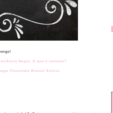
omigo!
sciência Negra: O que é racismo?
Sugar Chocolate Branco Koloss