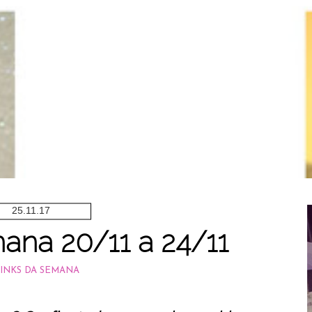
beleza solidária
Kit Brilho da Esperança Kibô-
no-iê - Triskle Cosméticos
LEIA MAIS
25.11.17
ana 20/11 a 24/11
INKS DA SEMANA