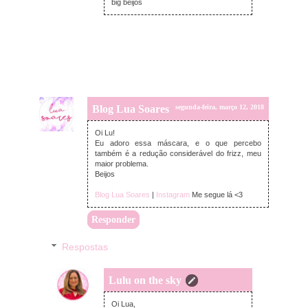
big beijos
Blog Lua Soares
segunda-feira, março 12, 2018
Oi Lu!
Eu adoro essa máscara, e o que percebo
também é a redução considerável do frizz, meu
maior problema.
Beijos
Blog Lua Soares
|
Instagram
Me segue lá <3
Responder
Respostas
Lulu on the sky
segunda-feira, março 12, 2018
Oi Lua,