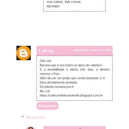
meu cabelo. Vale o teste.
big beijos
Luli Ap.
segunda-feira, março 12, 2018
Olá Lulu
Bacana que é pra todos os tipos de cabelos!
E a durabilidade é ótima, três dias, e diminui
mesmo o frizz.
Além de ser um potão que rende bastante ☺☺
Dica devidamente anotada.
Excelente semana pra ti
Bjs Luli
https://cafecomleituranarede.blogspot.com.br
Responder
Respostas