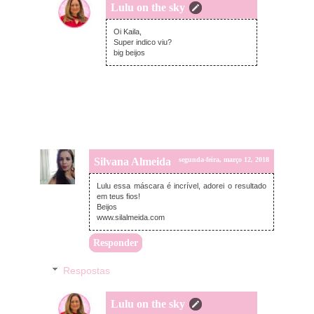
Lulu on the sky
segunda-feira, março 12, 2018
Oi Kaila,
Super indico viu?
big beijos
Silvana Almeida
segunda-feira, março 12, 2018
Lulu essa máscara é incrível, adorei o resultado
em teus fios!
Beijos
www.silalmeida.com
Responder
Respostas
Lulu on the sky