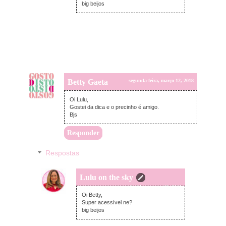
big beijos
Betty Gaeta
segunda-feira, março 12, 2018
Oi Lulu,
Gostei da dica e o precinho é amigo.
Bjs
Responder
Respostas
Lulu on the sky
segunda-feira, março 12, 2018
Oi Betty,
Super acessível ne?
big beijos