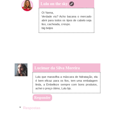
Lulu on the sky
segunda-feira, março 12, 2018
Oi Yanna,
Verdade viu? Acho bacana o mercado
abrir para todos os tipos de cabelo seja
liso, cacheada, crespo.
big beijos
Lucimar da Silva Moreira
segunda-feira, março 12, 2018
Lulu que maravilha a máscara de hidratação, ela
é bem eficaz para os fios, tem uma embalagem
linda, a Embelleze sempre com bons produtos,
achei o preço ótimo, Lulu bjs.
Responder
Respostas