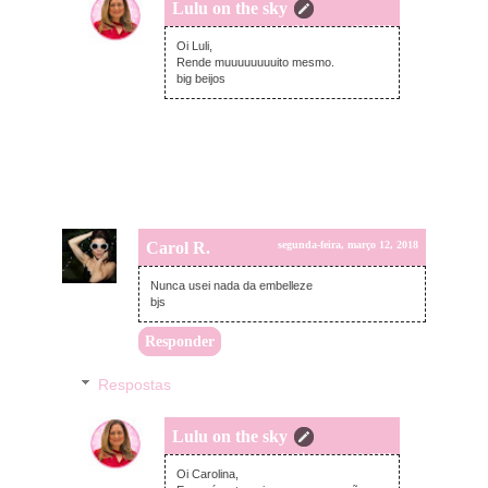
Lulu on the sky
segunda-feira, março 12, 2018
Oi Luli,
Rende muuuuuuuuito mesmo.
big beijos
Carol R.
segunda-feira, março 12, 2018
Nunca usei nada da embelleze
bjs
Responder
Respostas
Lulu on the sky
segunda-feira, março 12, 2018
Oi Carolina,