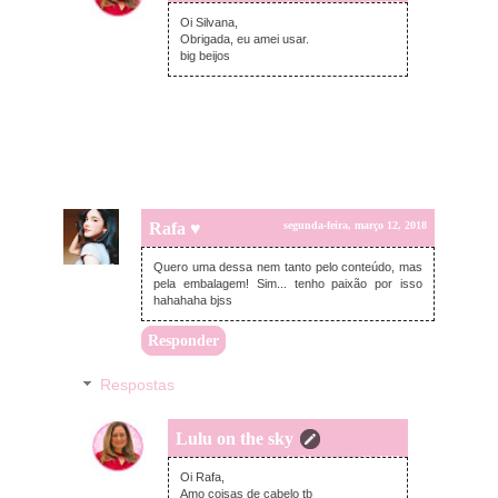
segunda-feira, março 12, 2018
Oi Silvana,
Obrigada, eu amei usar.
big beijos
Rafa ♥
segunda-feira, março 12, 2018
Quero uma dessa nem tanto pelo conteúdo, mas
pela embalagem! Sim... tenho paixão por isso
hahahaha bjss
Responder
Respostas
Lulu on the sky
segunda-feira, março 12, 2018
Oi Rafa,
Amo coisas de cabelo tb