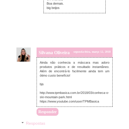
Boa demais.
big beijos
Silvana Oliveira
segunda-feira, março 12, 2018
Ainda não conhecia a máscara mas adoro
produtos práticos e de resultado instantâneo.
Além de encontrá-lo facilmente ainda tem um
ótimo custo benefício!
bjs
http://www.tpmbasica.com.br/2018/03/conheca-o-
ski-mountain-park.html
https://www.youtube.com/user/TPMBasica
Responder
Respostas