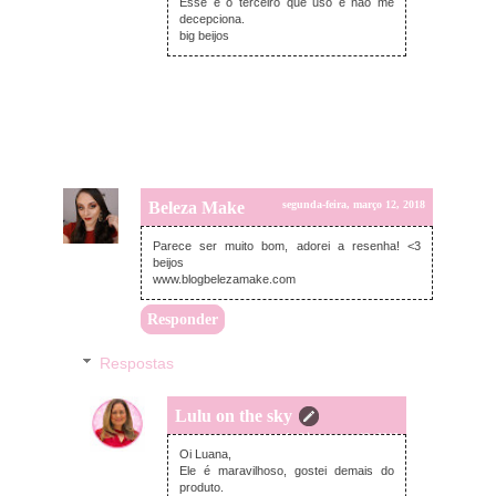
Esse é o terceiro que uso e não me
decepciona.
big beijos
Beleza Make
segunda-feira, março 12, 2018
Parece ser muito bom, adorei a resenha! <3
beijos
www.blogbelezamake.com
Responder
Respostas
Lulu on the sky
segunda-feira, março 12, 2018
Oi Luana,
Ele é maravilhoso, gostei demais do
produto.