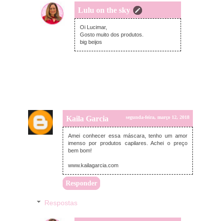
Lulu on the sky
segunda-feira, março 12, 2018
Oi Lucimar,
Gosto muito dos produtos.
big beijos
Kaila Garcia
segunda-feira, março 12, 2018
Amei conhecer essa máscara, tenho um amor
imenso por produtos capilares. Achei o preço
bem bom!
www.kailagarcia.com
Responder
Respostas