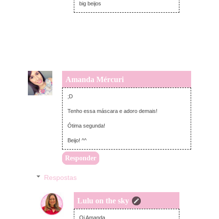
big beijos
Amanda Mércuri
segunda-feira, março 12, 2018
;D
Tenho essa máscara e adoro demais!
Ótima segunda!
Beijo! ^^
Responder
Respostas
Lulu on the sky
segunda-feira, março 12, 2018
Oi Amanda,