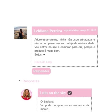
Leidiana Pereira
segunda-feira, março 12, 2018
Adoro esse creme, minha mãe usou até acabar e
não achou para comprar na loja da minha cidade.
Vou entrar no site e comprar para ela, porque o
produto é muito bom.
Beijos. ♥
Diário da Lady
Responder
Respostas
Lulu on the sky
segunda-feira, março 12, 2018
Oi Lediana,
Vc pode comprar no e-commerce da
marca.