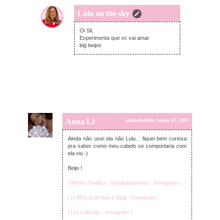
Lulu on the sky
segunda-feira, março 12, 2018
Oi Sil,
Experimenta que vc vai amar
big beijos
Anna Lê
segunda-feira, março 12, 2018
Ainda não usei ela não Lulu... fiquei bem curiosa
pra saber como meu cabelo se comportaria com
ela viu :)
Beijo !
| Afonso Padilha . Detalhadamente - Instagram |
| O Blog Que Não é Blog - Instagram |
| Uni Colorato - Instagram |