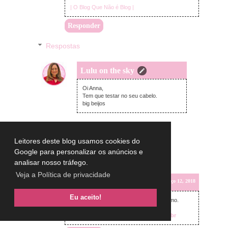
| O Blog Que Não é Blog |
Responder
Respostas
Lulu on the sky
segunda-feira, março 12, 2018
Oi Anna,
Tem que testar no seu cabelo.
big beijos
Leitores deste blog usamos cookies do
Google para personalizar os anúncios e
analisar nosso tráfego.
Veja a Política de privacidade
Leslie Leite
segunda-feira, março 12, 2018
Eu aceito!
O custo benefício parece mesmo ser ótimo.
Amei a resenha.
Beijo,
www.apenasleiteepimenta.com.br