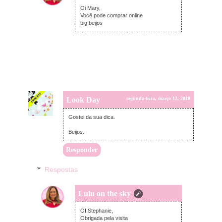
segunda-feira, março 12, 2018
Oi Mary,
Você pode comprar online
big beijos
Look Day
segunda-feira, março 12, 2018
Gostei da sua dica.
Beijos.
Responder
Respostas
Lulu on the sky
segunda-feira, março 12, 2018
OI Stephanie,
Obrigada pela visita