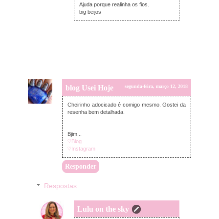
Ajuda porque realinha os fios.
big beijos
blog Usei Hoje
segunda-feira, março 12, 2018
Cheirinho adocicado é comigo mesmo. Gostei da
resenha bem detalhada.
Bjim...
♡Blog
♡Instagram
Responder
Respostas
Lulu on the sky
segunda-feira, março 12, 2018