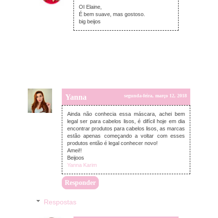
OI Elaine,
É bem suave, mas gostoso.
big beijos
Yanna
segunda-feira, março 12, 2018
Ainda não conhecia essa máscara, achei bem
legal ser para cabelos lisos, é difícil hoje em dia
encontrar produtos para cabelos lisos, as marcas
estão apenas começando a voltar com esses
produtos então é legal conhecer novo!
Amei!!
Beijoos
Yanna Karim
Responder
Respostas