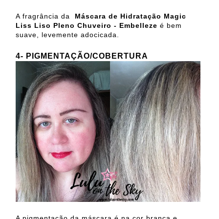
A fragrância da
Máscara de Hidratação Magic
Liss Liso Pleno Chuveiro - Embelleze
é bem
suave, levemente adocicada.
4- PIGMENTAÇÃO/COBERTURA
A pigmentação da máscara é na cor branca e