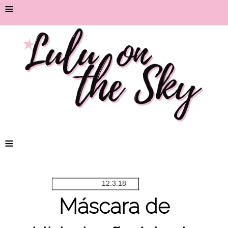
≡
≡
12.3.18
Máscara de