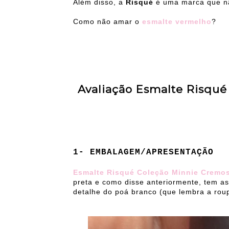
Além disso, a
Risqué
é uma marca que nã
Como não amar o
esmalte vermelho
?
Avaliação
Esmalte Risqué
1- EMBALAGEM/APRESENTAÇÃO
Esmalte Risqué Coleção Minnie Cremo
preta e como disse anteriormente, tem as
detalhe do poá branco (que lembra a roup