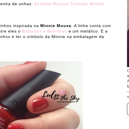
senha de unhas:
Esmalte Risqué Coleção Minnie
rinhos inspirada na
Minnie Mouse
. A linha conta com
ntre eles o
Babados e Bolinhas
e um metálico. E a
inhos é ter o símbolo da Minnie na embalagem da
O
A
b
v