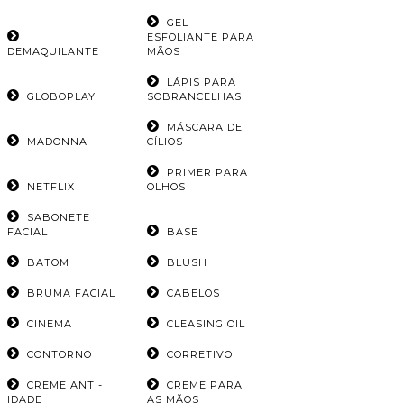
GEL
ESFOLIANTE PARA
DEMAQUILANTE
MÃOS
LÁPIS PARA
GLOBOPLAY
SOBRANCELHAS
MÁSCARA DE
MADONNA
CÍLIOS
PRIMER PARA
NETFLIX
OLHOS
SABONETE
FACIAL
BASE
BATOM
BLUSH
BRUMA FACIAL
CABELOS
CINEMA
CLEASING OIL
CONTORNO
CORRETIVO
CREME ANTI-
CREME PARA
IDADE
AS MÃOS