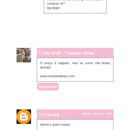
comprar né?
big beijos
Carla Wolf - Vestindo Ideias
quarta-feira, agosto 08, 2018
O preço é salgado, mas as cores são lindas
demais!
www.vestindoideias.com
Responder
Vi Furrati
sábado, agosto 11, 2018
Adorei e quero todas!