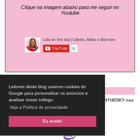
Clique na imagem abaixo para me seguir no
Youtube
Leitores deste blog usamos cookies do
PARCERIAS
Google para personalizar os anúncios e
analisar nosso tráfego.
Ganhe desconto usando meu cupom: LULUONTHESKY nas
lojas abaixo
Veja a Política de privacidade
Eu aceito!