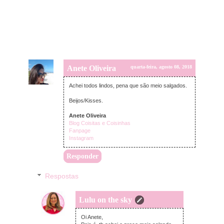
Anete Oliveira
quarta-feira, agosto 08, 2018
Achei todos lindos, pena que são meio salgados.
Beijos/Kisses.
Anete Oliveira
Blog Coisitas e Coisinhas
Fanpage
Instagram
Responder
Respostas
Lulu on the sky
quarta-feira, agosto 08, 2018
Oi Anete,