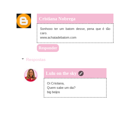
Cristiana Nobrega
quarta-feira, agosto 08, 2018
Sonhooo ter um batom desse, pena que é tão
caro.
www.achatadebatom.com
Responder
Respostas
Lulu on the sky
quarta-feira, agosto 08, 2018
Oi Cristiana,
Quem sabe um dia?
big beijos