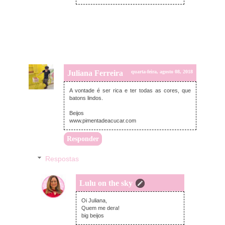
Juliana Ferreira
quarta-feira, agosto 08, 2018
A vontade é ser rica e ter todas as cores, que
batons lindos.
Beijos
www.pimentadeacucar.com
Responder
Respostas
Lulu on the sky
quarta-feira, agosto 08, 2018
Oi Juliana,
Quem me dera!
big beijos