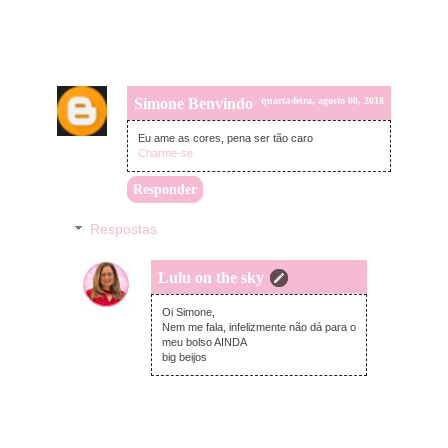
Simone Benvindo
quarta-feira, agosto 08, 2018
Eu ame as cores, pena ser tão caro
Charme-se
Responder
Respostas
Lulu on the sky
quarta-feira, agosto 08, 2018
Oi Simone,
Nem me fala, infelizmente não dá para o
meu bolso AINDA
big beijos