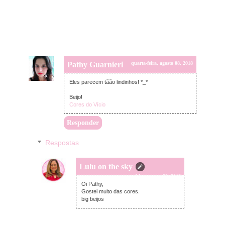
Pathy Guarnieri
quarta-feira, agosto 08, 2018
Eles parecem tãão lindinhos! *_*
Beijo!
Cores do Vício
Responder
Respostas
Lulu on the sky
quarta-feira, agosto 08, 2018
Oi Pathy,
Gostei muito das cores.
big beijos