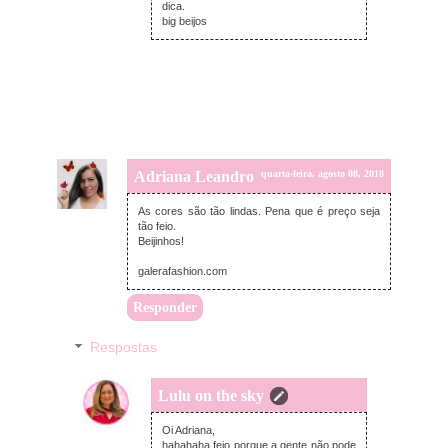
dica.
big beijos
Adriana Leandro
quarta-feira, agosto 08, 2018
As cores são tão lindas. Pena que é preço seja
tão feio.
Beijinhos!
galerafashion.com
Responder
Respostas
Lulu on the sky
quarta-feira, agosto 08, 2018
Oi Adriana,
hahahaha feio porque a gente não pode