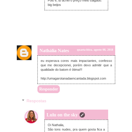
Pois é, tb achei o preço meio salgado.
big beijos
Nathália Nates
quarta-feira, agosto 08, 2018
eu esperava cores mais impactantes, confesso
que me decepcionei, porém devo admitir que a
qualidade do batom é ótima!!!
http://umagarotanadaencantada.blogspot.com
Responder
Respostas
Lulu on the sky
quarta-feira, agosto 08, 2018
Oi Nathalia,
São tons nudes, pra quem gosta fica a