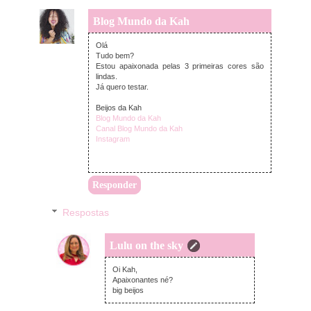
Blog Mundo da Kah
quarta-feira, agosto 08, 2018
Olá
Tudo bem?
Estou apaixonada pelas 3 primeiras cores são
lindas.
Já quero testar.
Beijos da Kah
Blog Mundo da Kah
Canal Blog Mundo da Kah
Instagram
Responder
Respostas
Lulu on the sky
quarta-feira, agosto 08, 2018
Oi Kah,
Apaixonantes né?
big beijos