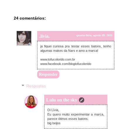
24 comentários:
.lívia.
quarta-feira, agosto 08, 2018
ja fiquei curiosa pra testar esses batons, tenho
algumas makes da Nars e amo a marca!
www.tofucolorido.com.br
www.facebook.com/blogtofucolorido
Responder
Respostas
Lulu on the sky
quarta-feira, agosto 08, 2018
Oi Lívia,
Eu quero muito experimentar a marca,
parece ótimos esses batons.
big beijos