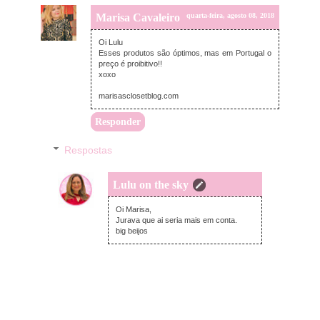
Marisa Cavaleiro
quarta-feira, agosto 08, 2018
Oi Lulu
Esses produtos são óptimos, mas em Portugal o
preço é proibitivo!!
xoxo
marisasclosetblog.com
Responder
Respostas
Lulu on the sky
quarta-feira, agosto 08, 2018
Oi Marisa,
Jurava que ai seria mais em conta.
big beijos