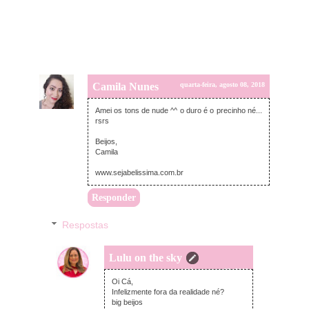
Camila Nunes
quarta-feira, agosto 08, 2018
Amei os tons de nude ^^ o duro é o precinho né...
rsrs
Beijos,
Camila
www.sejabelissima.com.br
Responder
Respostas
Lulu on the sky
quarta-feira, agosto 08, 2018
Oi Cá,
Infelizmente fora da realidade né?
big beijos