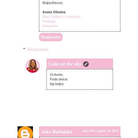
Beijos/Kisses.
Anete Oliveira
Blog Coisitas e Coisinhas
Fanpage
Instagram
Responder
Respostas
Lulu on the sky
terça-feira, janeiro 29, 2019
Oi Anete,
Pode deixar
big beijos
Jake Badulake
terça-feira, janeiro 29, 2019