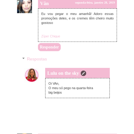
Vân
segunda-feira, janeiro 28, 2019
Eu vou pegar o meu amanhã! Adoro essas
promoções deles, e os cremes têm cheiro muito
gostoso
Zíper Chique
Responder
Respostas
Lulu on the sky
segunda-feira, janeiro 28, 2019
Oi VAn,
O meu só pego na quarta-feira
big beijos