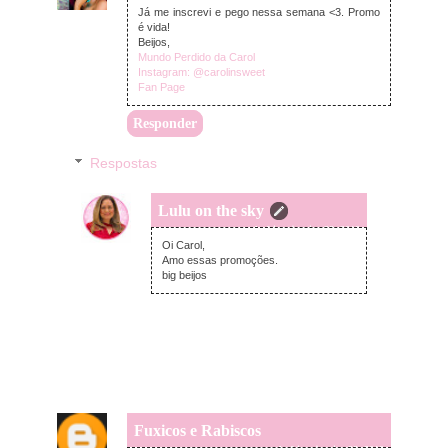
Já me inscrevi e pego nessa semana <3. Promo
é vida!
Beijos,
Mundo Perdido da Carol
Instagram: @carolinsweet
Fan Page
Responder
Respostas
Lulu on the sky
segunda-feira, janeiro 28, 2019
Oi Carol,
Amo essas promoções.
big beijos
Fuxicos e Rabiscos