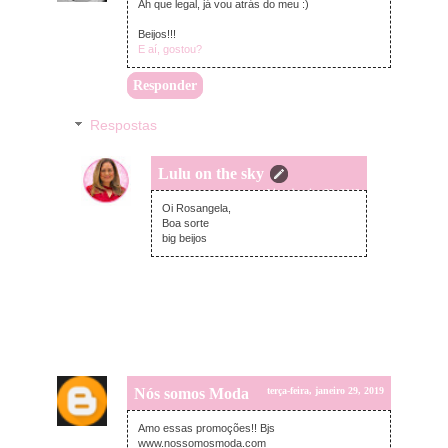
Ah que legal, já vou atrás do meu :)
Beijos!!!
E aí, gostou?
Responder
Respostas
Lulu on the sky
terça-feira, janeiro 29, 2019
Oi Rosangela,
Boa sorte
big beijos
Nós somos Moda
terça-feira, janeiro 29, 2019
Amo essas promoções!! Bjs
www.nossomosmoda.com