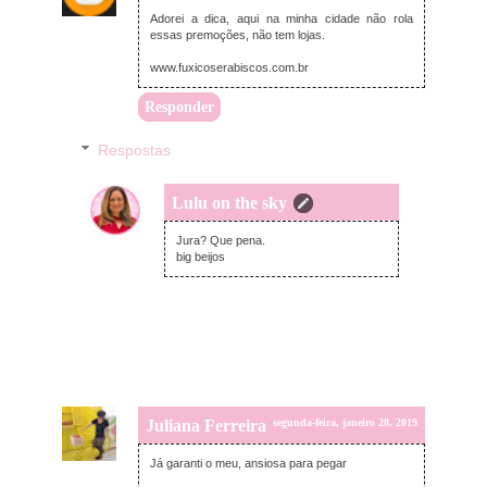
segunda-feira, janeiro 28, 2019
Adorei a dica, aqui na minha cidade não rola
essas premoções, não tem lojas.
www.fuxicoserabiscos.com.br
Responder
Respostas
Lulu on the sky
segunda-feira, janeiro 28, 2019
Jura? Que pena.
big beijos
Juliana Ferreira
segunda-feira, janeiro 28, 2019
Já garanti o meu, ansiosa para pegar