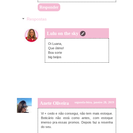
Responder
Respostas
Lulu on the sky
segunda-feira, janeiro 28, 2019
Oi Luana,
Que ótimo!
Boa sorte
big beijos
Anete Oliveira
segunda-feira, janeiro 28, 2019
Vi + cedo e não consegui, não tem mais estoque.
Boticário não está como antes, com estoque
imenso pra essas promos. Depois faz a resenha
do seu.