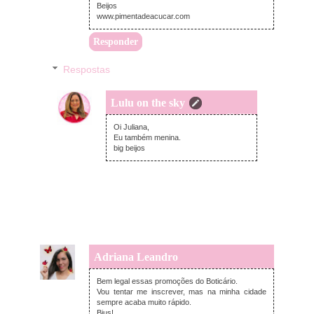
Beijos
www.pimentadeacucar.com
Responder
Respostas
Lulu on the sky
segunda-feira, janeiro 28, 2019
Oi Juliana,
Eu também menina.
big beijos
Adriana Leandro
segunda-feira, janeiro 28, 2019
Bem legal essas promoções do Boticário.
Vou tentar me inscrever, mas na minha cidade
sempre acaba muito rápido.
Bjus!