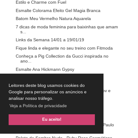
Estilo e Charme com Fuel
Esmalte Colorama Efeito Gel Magia Branca
Batom Meu Vermelho Natura Aquarela
7 dicas de moda feminina para baixinhas que amam
s...
Links da Semana 14/01 a 19/01/19
Fique linda e elegante no seu treino com Fitmoda
Conheça a Pig Collection da Gucci inspirada no
ano...
Esmalte Ana Hickmann Gypsy
Máscara Avon Mark. Big Extreme Volume &
Alongament...
Leitores deste blog usamos cookies do
VÍDEOS DA LULU: Produtos Acabados out/nov e
Google para personalizar os anúncios e
dez/2018
analisar nosso tráfego.
Água Termal Fragrância Coco - Ruby Rose
Veja a Política de privacidade
Cosméticos
Esmalte Nati Neve
Eu aceito!
Minha Vida em Marte com Monica Martelli e Paulo
Gu...
Paleta de Sombra Nude - Ruby Rose Cosméticos