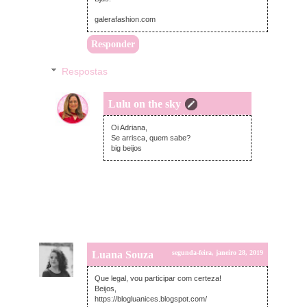
galerafashion.com
Responder
Respostas
Lulu on the sky
segunda-feira, janeiro 28, 2019
Oi Adriana,
Se arrisca, quem sabe?
big beijos
Luana Souza
segunda-feira, janeiro 28, 2019
Que legal, vou participar com certeza!
Beijos,
https://blogluanices.blogspot.com/