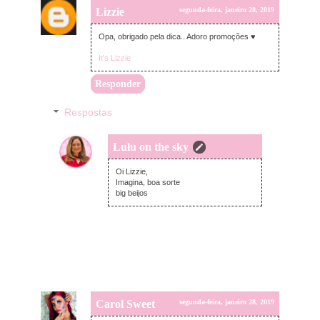
Lizzie
segunda-feira, janeiro 28, 2019
Opa, obrigado pela dica.. Adoro promoções ♥
It's Lizzie
Responder
Respostas
Lulu on the sky
segunda-feira, janeiro 28, 2019
Oi Lizzie,
Imagina, boa sorte
big beijos
Carol Sweet
segunda-feira, janeiro 28, 2019