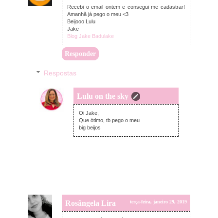
Recebi o email ontem e consegui me cadastrar!
Amanhã já pego o meu <3
Beijooo Lulu
Jake
Blog Jake Badulake
Responder
Respostas
Lulu on the sky
terça-feira, janeiro 29, 2019
Oi Jake,
Que ótimo, tb pego o meu
big beijos
Rosângela Lira
terça-feira, janeiro 29, 2019