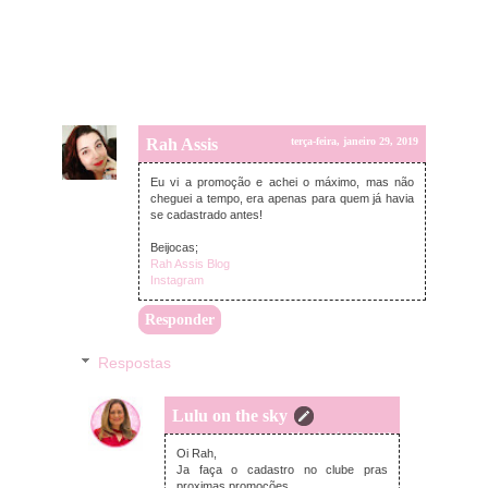
Rah Assis
terça-feira, janeiro 29, 2019
Eu vi a promoção e achei o máximo, mas não
cheguei a tempo, era apenas para quem já havia
se cadastrado antes!
Beijocas;
Rah Assis Blog
Instagram
Responder
Respostas
Lulu on the sky
terça-feira, janeiro 29, 2019
Oi Rah,
Ja faça o cadastro no clube pras
proximas promoções