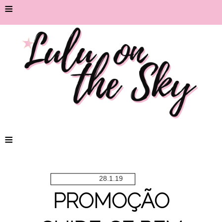
≡
≡
28.1.19
PROMOÇÃO