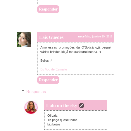
Responder
Lais Guedes
terça-feira, janeiro 29, 2019
Amo essas promoções da O'Boticário,já peguei
vários brindes kk,já me cadastrei nessa. :)
Beijos :*
Eu Vou de Esmalte
Responder
Respostas
Lulu on the sky
terça-feira, janeiro 29, 2019
Oi Lais,
Tb pego quase todos
big beijos