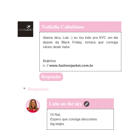
Nathália Caltabiano
terça-feira, novembro 19, 2019
ótiama dica, Lulu :) eu tou indo pra NYC um dia
depois da Black Friday, tomara que consiga
vários deals haha
Beijinhos
n. //
www.fashionjacket.com.br
Responder
Respostas
Lulu on the sky
segunda-feira, dezembro 16, 2019
Oi Nat,
Espero que consiga descontos
big beijos