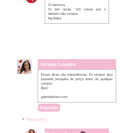
segunda-feira, dezembro 16, 2019
Oi Vanessa,
Vc tem razão. Tem coisas que o
dinheiro não compra.
big beijos
Adriana Leandro
terça-feira, novembro 19, 2019
Essas dicas são maravilhosas. Eu sempre faço
bastante pesquisa de preço antes de qualquer
compra.
Bjus!
galerafashion.com
Responder
Respostas