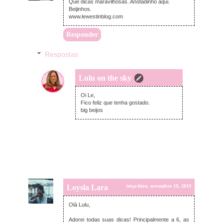
Que dicas maravilhosas. Anotadinho aqui.
Beijinhos.
www.lewestinblog.com
Responder
Respostas
Lulu on the sky
terça-feira, novembro 19, 2019
Oi Le,
Fico feliz que tenha gostado.
big beijos
Loysla Lara
terça-feira, novembro 19, 2019
Olá Lulu,
Adorei todas suas dicas! Principalmente a 6, as