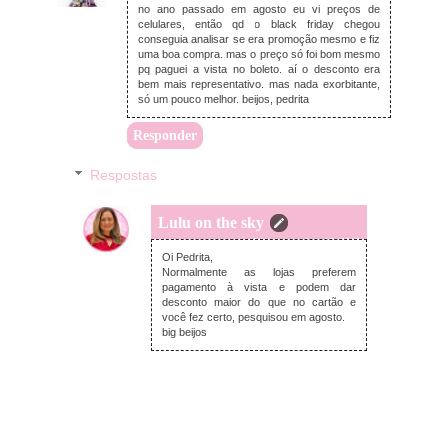
no ano passado em agosto eu vi preços de
celulares, então qd o black friday chegou
conseguia analisar se era promoção mesmo e fiz
uma boa compra. mas o preço só foi bom mesmo
pq paguei a vista no boleto. aí o desconto era
bem mais representativo. mas nada exorbitante,
só um pouco melhor. beijos, pedrita
Responder
Respostas
Lulu on the sky
terça-feira, novembro 19, 2019
Oi Pedrita,
Normalmente as lojas preferem
pagamento à vista e podem dar
desconto maior do que no cartão e
você fez certo, pesquisou em agosto.
big beijos