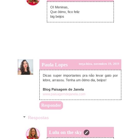
segunda-feira, dezembro 16, 2019
OI Meninas,
Que ótimo, fico feliz
big beijos
Paula Lopes
terça-feira, novembro 19, 2019
Dicas super importantes pra não levar gato por
lebre, arrasou. Tenha um ótimo dia, beijos!
Blog Paisagem de Janela
www.paisagemdejanela.com
Responder
Respostas
Lulu on the sky
segunda-feira, dezembro 16, 2019