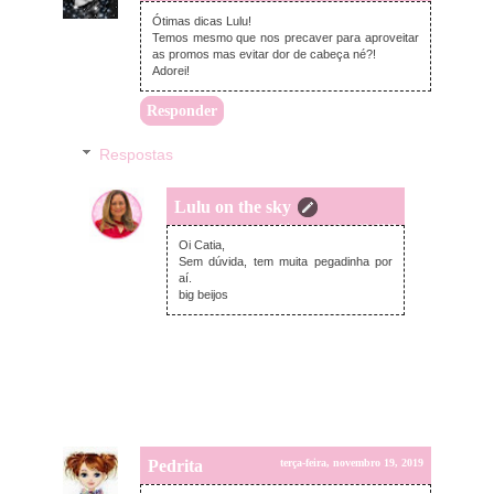
Ótimas dicas Lulu!
Temos mesmo que nos precaver para aproveitar
as promos mas evitar dor de cabeça né?!
Adorei!
Responder
Respostas
Lulu on the sky
terça-feira, novembro 19, 2019
Oi Catia,
Sem dúvida, tem muita pegadinha por
aí.
big beijos
Pedrita
terça-feira, novembro 19, 2019