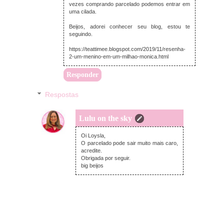
vezes comprando parcelado podemos entrar em
uma cilada.
Beijos, adorei conhecer seu blog, estou te
seguindo.
https://teattimee.blogspot.com/2019/11/resenha-
2-um-menino-em-um-milhao-monica.html
Responder
Respostas
Lulu on the sky
terça-feira, novembro 19, 2019
Oi Loysla,
O parcelado pode sair muito mais caro,
acredite.
Obrigada por seguir.
big beijos