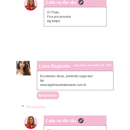
Lulu on the sky
segunda-feira, dezembro 16, 2019
Oi Thais,
Fica pra proxima
big beijos
Luisa Reginatto
terça-feira, novembro 19, 2019
Excelentes dicas, pretendo segui-las!
bjs
www.lagrimasdediamante.com.br
Responder
Respostas
Lulu on the sky
segunda-feira, dezembro 16, 2019