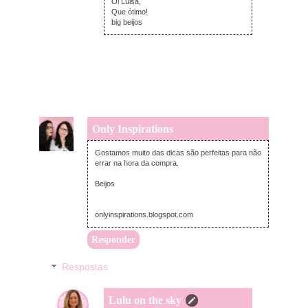
Oi Luisa,
Que ótimo!
big beijos
Only Inspirations
terça-feira, novembro 19, 2019
Gostamos muito das dicas são perfeitas para não
errar na hora da compra.
Beijos
onlyinspirations.blogspot.com
Responder
Respostas
Lulu on the sky