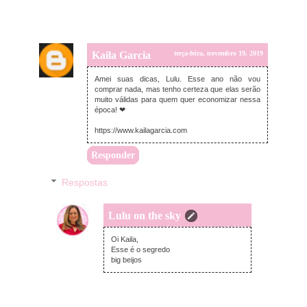
Kaila Garcia
terça-feira, novembro 19, 2019
Amei suas dicas, Lulu. Esse ano não vou
comprar nada, mas tenho certeza que elas serão
muito válidas para quem quer economizar nessa
época! ❤
https://www.kailagarcia.com
Responder
Respostas
Lulu on the sky
segunda-feira, dezembro 16, 2019
Oi Kaila,
Esse é o segredo
big beijos