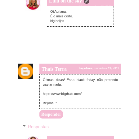
Lulu on the sky
segunda-feira, dezembro 16, 2019
Oi Adriana,
É o mais certo.
big beijos
Thais Terra
terça-feira, novembro 19, 2019
Ótimas dicas! Essa black friday não pretendo
gastar nada.
https://www.biigthais.com/
Beijoos ;*
Responder
Respostas