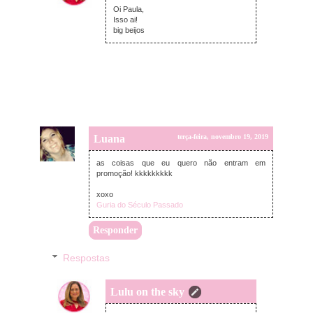
Oi Paula,
Isso ai!
big beijos
Luana
terça-feira, novembro 19, 2019
as coisas que eu quero não entram em
promoção! kkkkkkkkk
xoxo
Guria do Século Passado
Responder
Respostas
Lulu on the sky
segunda-feira, dezembro 16, 2019