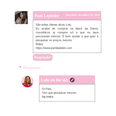
Pam Lepletier
terça-feira, novembro 19, 2019
São todas ótimas dicas Lulu.
Eu acabei de comprar na black da Danny
cosméticos ai comprei só o que eu tava
precisando mesmo. É bom anotar o que quer e
pesquisar os preços mesmo.
Beijos
https://www.pamlepletier.com
Responder
Respostas
Lulu on the sky
segunda-feira, dezembro 16, 2019
Oi Pam,
Tem que pesquisar mesmo
big beijos