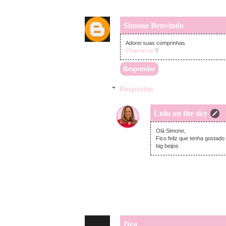
Simone Benvindo
Adorei suas comprinhas
Charme-se
♡
Responder
Respostas
Lulu on the sky
Olá Simone,
Fico feliz que tenha gostad
big beijos
Dea