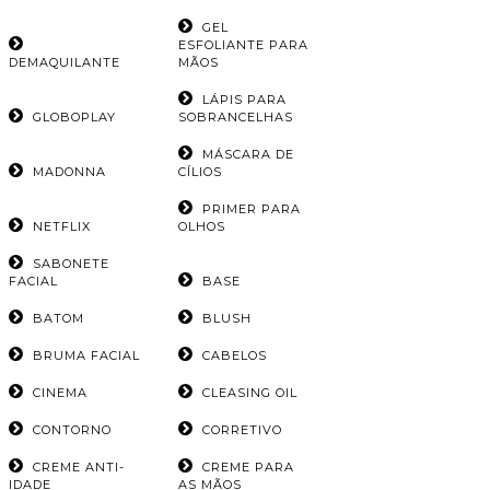
GEL
ESFOLIANTE PARA
DEMAQUILANTE
MÃOS
LÁPIS PARA
GLOBOPLAY
SOBRANCELHAS
MÁSCARA DE
MADONNA
CÍLIOS
PRIMER PARA
NETFLIX
OLHOS
SABONETE
FACIAL
BASE
BATOM
BLUSH
BRUMA FACIAL
CABELOS
CINEMA
CLEASING OIL
CONTORNO
CORRETIVO
CREME ANTI-
CREME PARA
IDADE
AS MÃOS