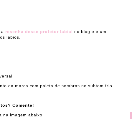
z a
resenha desse protetor labial
no blog e é um
os lábios.
versal
to da marca com paleta de sombras no subtom frio.
dutos? Comente!
ica na imagem abaixo!