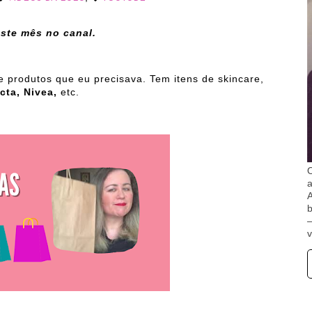
ste mês no canal.
 produtos que eu precisava. Tem itens de skincare,
acta, Nivea,
etc.
O
A
b
v