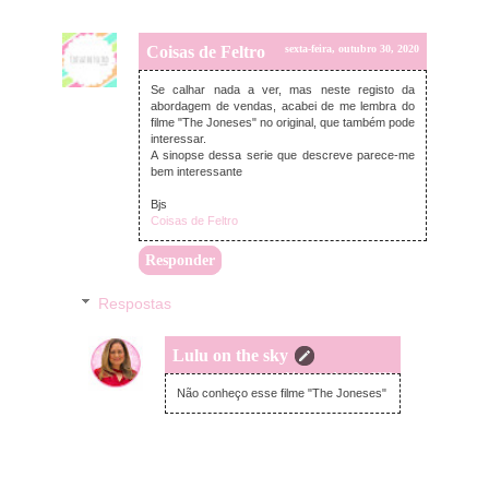
Coisas de Feltro
sexta-feira, outubro 30, 2020
Se calhar nada a ver, mas neste registo da
abordagem de vendas, acabei de me lembra do
filme "The Joneses" no original, que também pode
interessar.
A sinopse dessa serie que descreve parece-me
bem interessante
Bjs
Coisas de Feltro
Responder
Respostas
Lulu on the sky
sexta-feira, outubro 30, 2020
Não conheço esse filme "The Joneses"