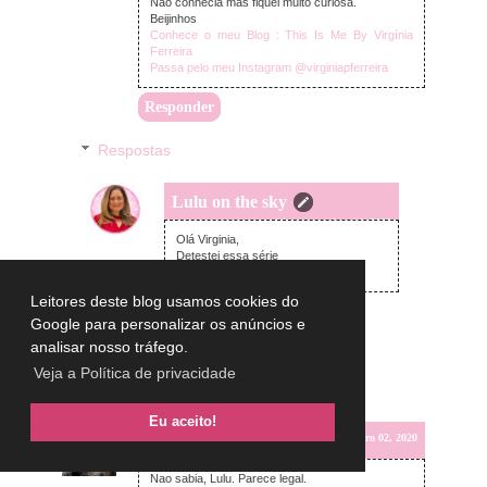
Não conhecia mas fiquei muito curiosa.
Beijinhos
Conhece o meu Blog : This Is Me By Virgínia
Ferreira
Passa pelo meu Instagram @virginiapferreira
Responder
Respostas
Lulu on the sky
quarta-feira, novembro 04, 2020
Olá Virginia,
Detestei essa série
big beijos
Leitores deste blog usamos cookies do
Google para personalizar os anúncios e
analisar nosso tráfego.
Veja a Política de privacidade
Eu aceito!
Sérgio Santos
segunda-feira, novembro 02, 2020
Nao sabia, Lulu. Parece legal.