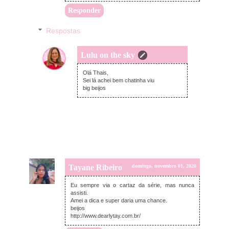
Responder
Respostas
Lulu on the sky
segunda-feira, novembro 02, 2020
Olá Thais,
Sei lá achei bem chatinha viu
big beijos
Tayane Ribeiro
domingo, novembro 01, 2020
Eu sempre via o cartaz da série, mas nunca
assisti.
Amei a dica e super daria uma chance.
beijos
http://www.dearlytay.com.br/