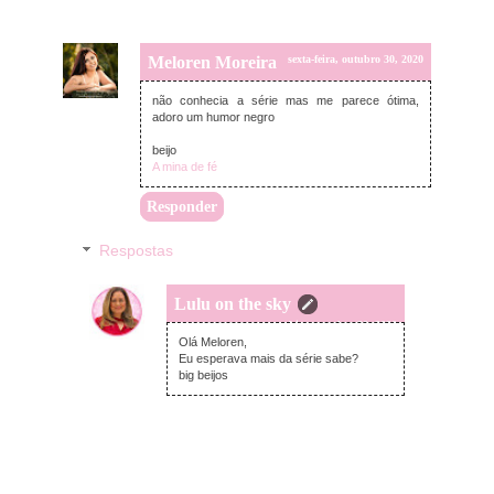
Meloren Moreira
sexta-feira, outubro 30, 2020
não conhecia a série mas me parece ótima,
adoro um humor negro
beijo
A mina de fé
Responder
Respostas
Lulu on the sky
sexta-feira, outubro 30, 2020
Olá Meloren,
Eu esperava mais da série sabe?
big beijos