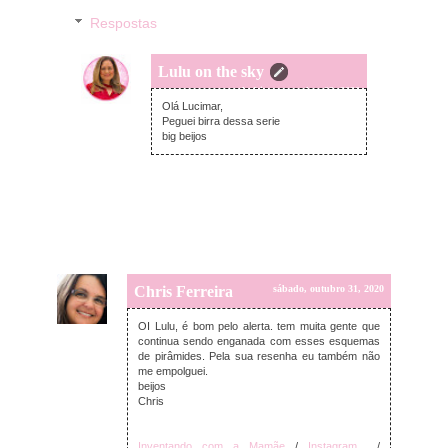
Respostas
Lulu on the sky
segunda-feira, novembro 02, 2020
Olá Lucimar,
Peguei birra dessa serie
big beijos
Chris Ferreira
sábado, outubro 31, 2020
OI Lulu, é bom pelo alerta. tem muita gente que
continua sendo enganada com esses esquemas
de pirâmides. Pela sua resenha eu também não
me empolguei.
beijos
Chris
Inventando com a Mamãe
/
Instagram
/