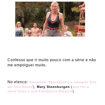
Confesso que ri muito pouco com a série e não
me empolguei muito.
No elenco:
Alexander Skarsgård
( o vampiro Eric
de True Blood
)
,
Mary Steenburgen
(
que fez a
série Zoey e sua Fantástica Playlist
).