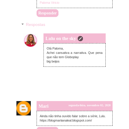
Paloma Viricio
Responder
Respostas
Lulu on the sky
segunda-feira, novembro 02, 2020
Olá Paloma,
Achei cansativa a narrativa. Que pena
que não tem Globoplay
big beijos
Mari
segunda-feira, novembro 02, 2020
Ainda não tinha ouvido falar sobre a série, Lulu.
https://blogmariianaleal.blogspot.com/