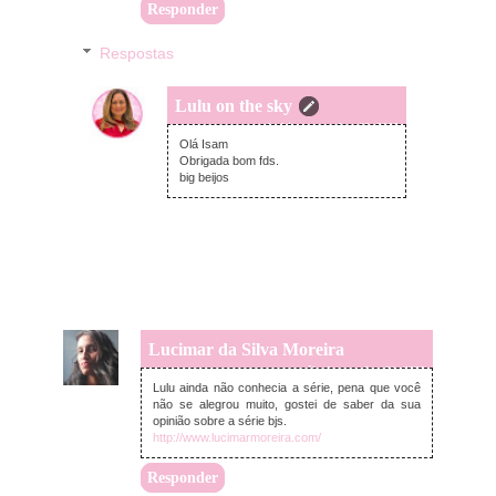
Responder
Respostas
Lulu on the sky
segunda-feira, novembro 02, 2020
Olá Isam
Obrigada bom fds.
big beijos
Lucimar da Silva Moreira
sábado, outubro 31, 2020
Lulu ainda não conhecia a série, pena que você
não se alegrou muito, gostei de saber da sua
opinião sobre a série bjs.
http://www.lucimarmoreira.com/
Responder