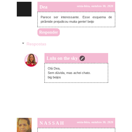
Dea
sexta-feira, outubro 30, 2020
Parece ser interessante. Esse esquema de
pirâmide prejudicou muita gente! beijo
Responder
Respostas
Lulu on the sky
segunda-feira, novembro 02, 2020
Olá Dea,
Sem dúvida, mas achei chato.
big beijos
N A S S A H
sexta-feira, outubro 30, 2020