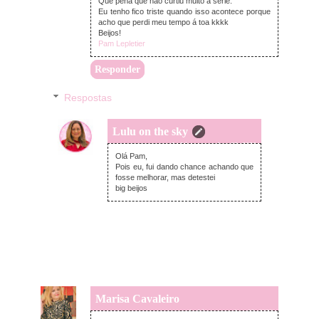
Que pena que não curtiu muito a série.
Eu tenho fico triste quando isso acontece porque
acho que perdi meu tempo á toa kkkk
Beijos!
Pam Lepletier
Responder
Respostas
Lulu on the sky
segunda-feira, novembro 02, 2020
Olá Pam,
Pois eu, fui dando chance achando que
fosse melhorar, mas detestei
big beijos
Marisa Cavaleiro
segunda-feira, novembro 02, 2020