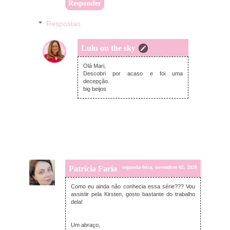
Responder
Respostas
Lulu on the sky
segunda-feira, novembro 02, 2020
Olá Mari,
Descobri por acaso e foi uma
decepção.
big beijos
Patricia Faria
segunda-feira, novembro 02, 2020
Como eu ainda não conhecia essa série??? Vou
assistir pela Kirsten, gosto bastante do trabalho
dela!
Um abraço,