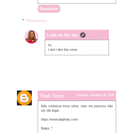
Responder
Respostas
Lulu on the sky
segunda-feira, novembro 02, 2020
Hi,
I don´t like this serie.
Thais Terra
domingo, novembro 01, 2020
Não conhecia essa série, mas me pareceu não
ser tão legal.
https://www.biigthais.com/
Beijos ;*