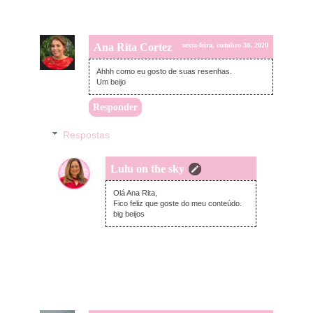
Ana Rita Cortez
sexta-feira, outubro 30, 2020
Ahhh como eu gosto de suas resenhas.
Um beijo
Responder
Respostas
Lulu on the sky
sexta-feira, outubro 30, 2020
Olá Ana Rita,
Fico feliz que goste do meu conteúdo.
big beijos