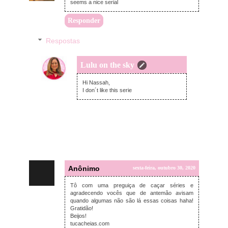
seems a nice serial
Responder
Respostas
Lulu on the sky
segunda-feira, novembro 02, 2020
Hi Nassah,
I don´t like this serie
Anônimo
sexta-feira, outubro 30, 2020
Tô com uma preguiça de caçar séries e
agradecendo vocês que de antemão avisam
quando algumas não são lá essas coisas haha!
Gratidão!
Beijos!
tucacheias.com