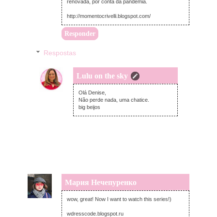
renovada, por conta da pandemia.
http://momentocrivelli.blogspot.com/
Responder
Respostas
Lulu on the sky
segunda-feira, novembro 02, 2020
Olá Denise,
Não perde nada, uma chatice.
big beijos
Мария Нечепуренко
domingo, novembro 01, 2020
wow, great! Now I want to watch this series!)
wdresscode.blogspot.ru