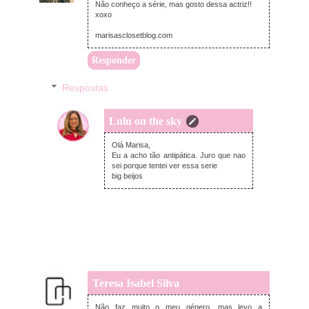
Não conheço a série, mas gosto dessa actriz!!
xoxo
marisasclosetblog.com
Responder
Respostas
Lulu on the sky
segunda-feira, novembro 02, 2020
Olá Marisa,
Eu a acho tão antipática. Juro que nao
sei porque tentei ver essa serie
big beijos
Teresa Isabel Silva
segunda-feira, novembro 02, 2020
Não faz muito o meu género, mas levo a