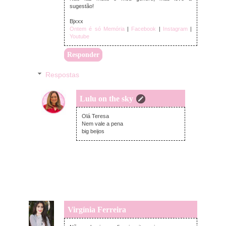
sugestão!
Bjxxx
Ontem é só Memória
|
Facebook
|
Instagram
|
Youtube
Responder
Respostas
Lulu on the sky
segunda-feira, novembro 02, 2020
Olá Teresa
Nem vale a pena
big beijos
Virgínia Ferreira
segunda-feira, novembro 02, 2020