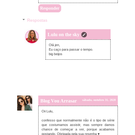
Responder
Respostas
Lulu on the sky
segunda-feira, novembro 02, 2020
Olá jen,
Eu caço para passar o tempo.
big beijos
Blog Vou Arrasar
sábado, outubro 31, 2020
Oii Lulu,
confesso que normalmente não é o tipo de série
que costumamos assistir, mas sempre damos
chance de começar a ver, porque acabamos
gostando. Obrigada pela sua resenha ♥