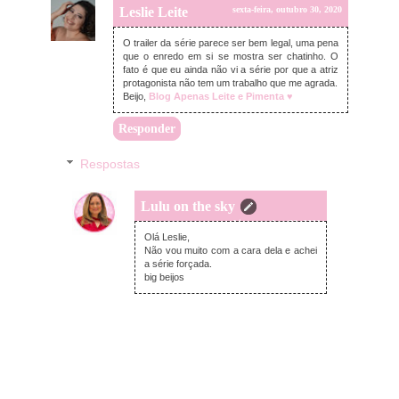
Leslie Leite
sexta-feira, outubro 30, 2020
O trailer da série parece ser bem legal, uma pena
que o enredo em si se mostra ser chatinho. O
fato é que eu ainda não vi a série por que a atriz
protagonista não tem um trabalho que me agrada.
Beijo,
Blog Apenas Leite e Pimenta ♥
Responder
Respostas
Lulu on the sky
sexta-feira, outubro 30, 2020
Olá Leslie,
Não vou muito com a cara dela e achei
a série forçada.
big beijos