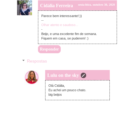
Cidália Ferreira
sexta-feira, outubro 30, 2020
Parece bem interessante!:))
--
Olhar atento e saudoso...
-
Beijo, e uma excelente fim de semana.
Fiquem em casa, se puderem! :)
Responder
Respostas
Lulu on the sky
segunda-feira, novembro 02, 2020
Olá Cidália,
Eu achei um pouco chato.
big beijos