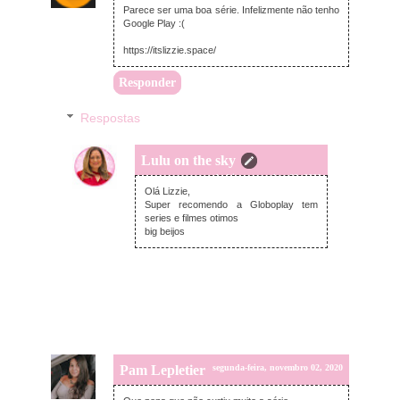
Parece ser uma boa série. Infelizmente não tenho
Google Play :(
https://itslizzie.space/
Responder
Respostas
Lulu on the sky
segunda-feira, novembro 02, 2020
Olá Lizzie,
Super recomendo a Globoplay tem
series e filmes otimos
big beijos
Pam Lepletier
segunda-feira, novembro 02, 2020