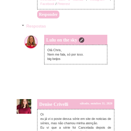
Facebook
/
Pinterest
Responder
Respostas
Lulu on the sky
segunda-feira, novembro 02, 2020
Olá Chris,
Nem me fala, só por isso.
big beijos
Denise Crivelli
sábado, outubro 31, 2020
Oi
eu já vi o poste dessa série em site de noticias de
séries, mas não chamou minha atenção.
Eu vi que a série foi Cancelada depois de