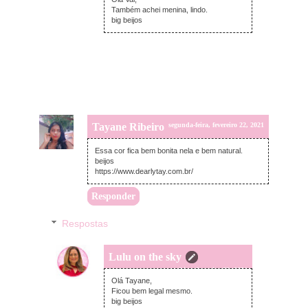
Também achei menina, lindo.
big beijos
Tayane Ribeiro
segunda-feira, fevereiro 22, 2021
Essa cor fica bem bonita nela e bem natural.
beijos
https://www.dearlytay.com.br/
Responder
Respostas
Lulu on the sky
terça-feira, fevereiro 23, 2021
Olá Tayane,
Ficou bem legal mesmo.
big beijos