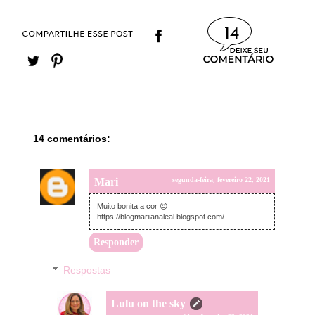
14
14 comentários:
Mari
segunda-feira, fevereiro 22, 2021
Muito bonita a cor 😍
https://blogmariianaleal.blogspot.com/
Responder
Respostas
Lulu on the sky