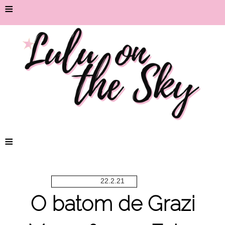
≡
≡
22.2.21
O batom de Grazi