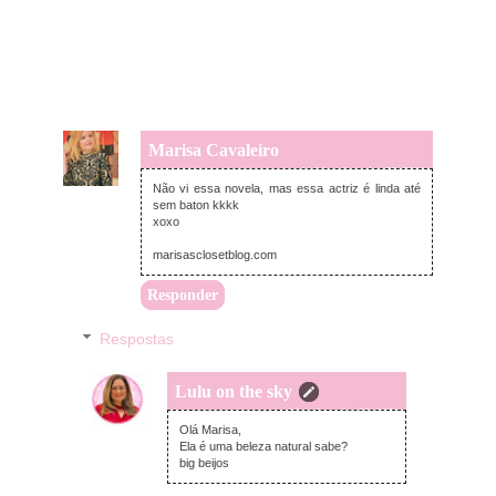
Marisa Cavaleiro
segunda-feira, fevereiro 22, 2021
Não vi essa novela, mas essa actriz é linda até
sem baton kkkk
xoxo
marisasclosetblog.com
Responder
Respostas
Lulu on the sky
terça-feira, fevereiro 23, 2021
Olá Marisa,
Ela é uma beleza natural sabe?
big beijos