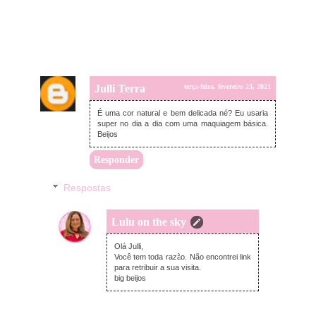
Julli Terra
terça-feira, fevereiro 23, 2021
É uma cor natural e bem delicada né? Eu usaria
super no dia a dia com uma maquiagem básica.
Beijos
Responder
Respostas
Lulu on the sky
terça-feira, fevereiro 23, 2021
Olá Julli,
Você tem toda razão. Não encontrei link
para retribuir a sua visita.
big beijos