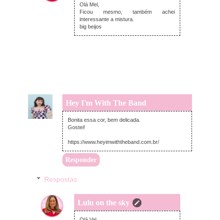
Olá Mel,
Ficou mesmo, também achei
interessante a mistura.
big beijos
Hey I'm With The Band
segunda-feira, fevereiro 22, 2021
Bonita essa cor, bem delicada.
Gostei!
https://www.heyimwiththeband.com.br/
Responder
Respostas
Lulu on the sky
terça-feira, fevereiro 23, 2021
Olá Val,