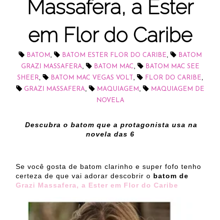
Massafera, a Ester
em Flor do Caribe
,
,
BATOM
BATOM ESTER FLOR DO CARIBE
BATOM
,
,
GRAZI MASSAFERA
BATOM MAC
BATOM MAC SEE
,
,
,
SHEER
BATOM MAC VEGAS VOLT
FLOR DO CARIBE
,
,
GRAZI MASSAFERA
MAQUIAGEM
MAQUIAGEM DE
NOVELA
Descubra o batom que a protagonista usa na
novela das 6
Se você gosta de batom clarinho e super fofo tenho
certeza de que vai adorar descobrir o
batom de
Grazi Massafera, a Ester em Flor do Caribe