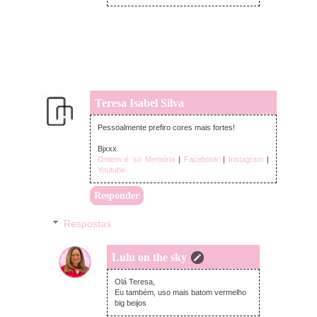
Teresa Isabel Silva
segunda-feira, fevereiro 22, 2021
Pessoalmente prefiro cores mais fortes!
Bjxxx
Ontem é só Memória
|
Facebook
|
Instagram
|
Youtube
Responder
Respostas
Lulu on the sky
terça-feira, fevereiro 23, 2021
Olá Teresa,
Eu também, uso mais batom vermelho
big beijos