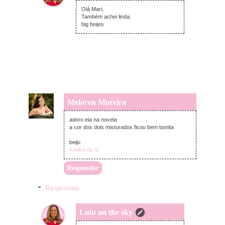
terça-feira, fevereiro 23, 2021
Olá Mari,
Também achei linda.
big beijos
Meloren Moreira
segunda-feira, fevereiro 22, 2021
adoro ela na novela
a cor dos dois misturados ficou bem bonita
beijo
A mina de fé
Responder
Respostas
Lulu on the sky
terça-feira, fevereiro 23, 2021