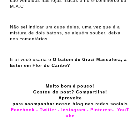
são vendidos nas lojas físicas e no e-commerce da
M.A.C
Não sei indicar um dupe deles, uma vez que é a
mistura de dois batons, se alguém souber, deixa
nos comentários.
E aí você usaria o
O batom de Grazi Massafera, a
Ester em Flor do Caribe?
Muito bom é pouco!
Gostou do post? Compartilhe!
Aproveite
para acompanhar nosso blog nas redes sociais
Facebook
-
Twitter
-
Instagram
-
Pinterest
-
YouT
ube