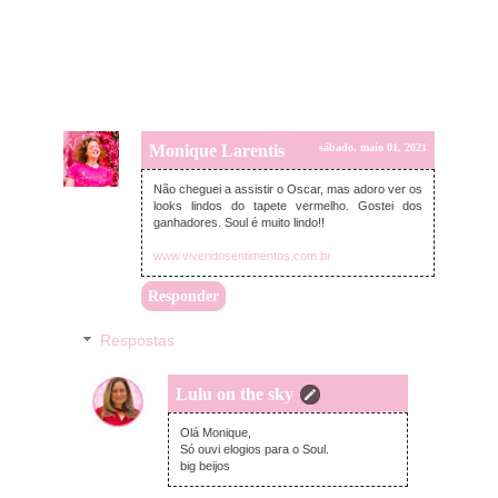
Monique Larentis
sábado, maio 01, 2021
Não cheguei a assistir o Oscar, mas adoro ver os
looks lindos do tapete vermelho. Gostei dos
ganhadores. Soul é muito lindo!!
www.vivendosentimentos.com.br
Responder
Respostas
Lulu on the sky
terça-feira, maio 04, 2021
Olá Monique,
Só ouvi elogios para o Soul.
big beijos