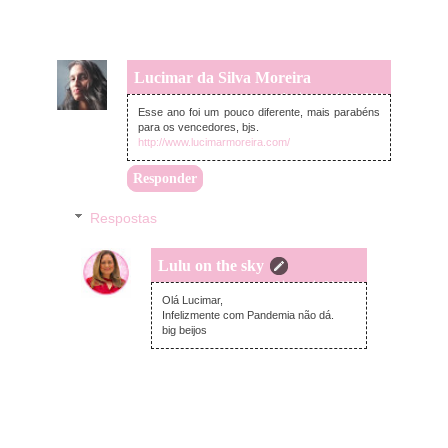
Lucimar da Silva Moreira
domingo, maio 02, 2021
Esse ano foi um pouco diferente, mais parabéns
para os vencedores, bjs.
http://www.lucimarmoreira.com/
Responder
Respostas
Lulu on the sky
terça-feira, maio 04, 2021
Olá Lucimar,
Infelizmente com Pandemia não dá.
big beijos