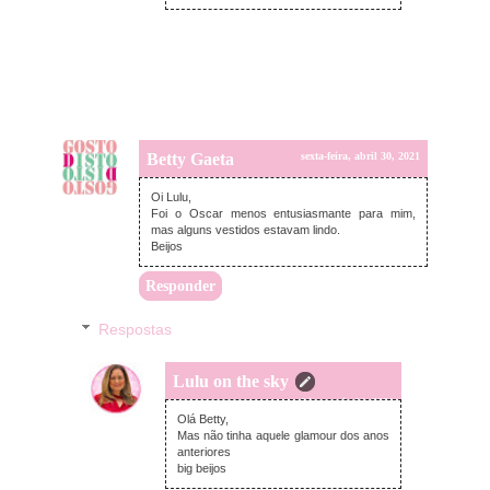
Betty Gaeta
sexta-feira, abril 30, 2021
Oi Lulu,
Foi o Oscar menos entusiasmante para mim,
mas alguns vestidos estavam lindo.
Beijos
Responder
Respostas
Lulu on the sky
terça-feira, maio 04, 2021
Olá Betty,
Mas não tinha aquele glamour dos anos
anteriores
big beijos