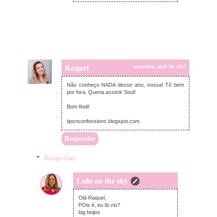
Raquel
sexta-feira, abril 30, 2021
Não conheço NADA desse ano, nossa! Tô bem
por fora. Queria assistir Soul!
Bom findi!
tipsnconfessions.blogspot.com
Responder
Respostas
Lulu on the sky
terça-feira, maio 04, 2021
Olá Raquel,
POis é, eu tb viu?
big beijos