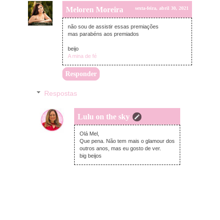
Meloren Moreira
sexta-feira, abril 30, 2021
não sou de assistir essas premiações
mas parabéns aos premiados
beijo
A mina de fé
Responder
Respostas
Lulu on the sky
terça-feira, maio 04, 2021
Olá Mel,
Que pena. Não tem mais o glamour dos
outros anos, mas eu gosto de ver.
big beijos