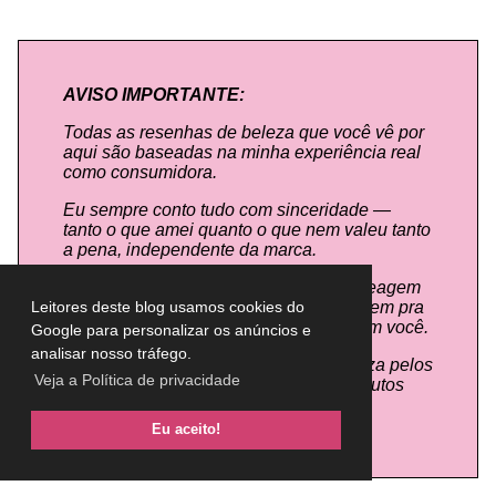
AVISO IMPORTANTE:
Todas as resenhas de beleza que você vê por
aqui são baseadas na minha experiência real
como consumidora.
Eu sempre conto tudo com sinceridade —
tanto o que amei quanto o que nem valeu tanto
a pena, independente da marca.
Mas vale lembrar: cada pele e cabelo reagem
de um jeito, tá? O que funciona super bem pra
Leitores deste blog usamos cookies do
mim pode não ter o mesmo resultado em você.
Google para personalizar os anúncios e
analisar nosso tráfego.
Por isso, este blog não se responsabiliza pelos
Veja a Política de privacidade
resultados obtidos após o uso dos produtos
por outras pessoas.
Eu aceito!