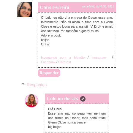
Chris Ferreira
sexta-feira, abril 30, 2021
Oi Lulu, eu não vi a entrega do Oscar esse ano.
Infelizmente. Não vi ainda o filme com a Glenn
Close e estou louca para assistir. Vi Druk e amei.
Assisti "Meu Pai" também e gostei muito.
Adorei o post.
beijos
CHris
Inventando com a Mamãe
/
Instagram
/
Facebook
/
Pinterest
Responder
Respostas
Lulu on the sky
terça-feira, maio 04, 2021
Olá Chris,
Esse ano não consegui ver nenhum
dos filmes do Oscar, mas acho triste
Glenn Close nunca vencer.
big beijos