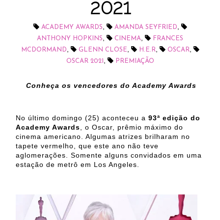
2021
,
,
ACADEMY AWARDS
AMANDA SEYFRIED
,
,
ANTHONY HOPKINS
CINEMA
FRANCES
,
,
,
,
MCDORMAND
GLENN CLOSE
H.E.R
OSCAR
,
OSCAR 2021
PREMIAÇÃO
Conheça os vencedores do Academy Awards
No último domingo (25) aconteceu a
93ª edição do
Academy Awards
, o Oscar, prêmio máximo do
cinema americano. Algumas atrizes brilharam no
tapete vermelho, que este ano não teve
aglomerações. Somente alguns convidados em uma
estação de metrô em Los Angeles.