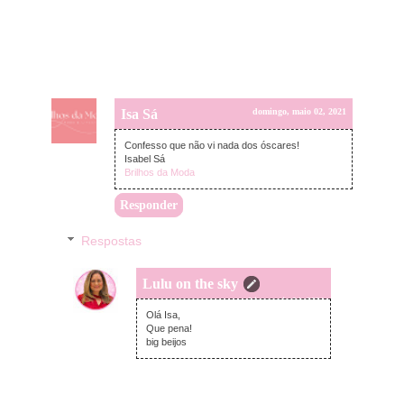
Isa Sá
domingo, maio 02, 2021
Confesso que não vi nada dos óscares!
Isabel Sá
Brilhos da Moda
Responder
Respostas
Lulu on the sky
terça-feira, maio 04, 2021
Olá Isa,
Que pena!
big beijos