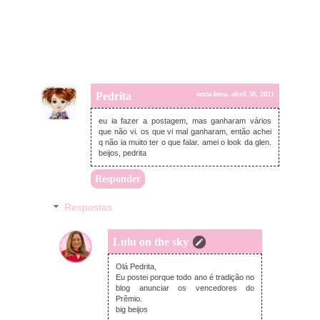
Pedrita
sexta-feira, abril 30, 2021
eu ia fazer a postagem, mas ganharam vários
que não vi. os que vi mal ganharam, então achei
q não ia muito ter o que falar. amei o look da glen.
beijos, pedrita
Responder
Respostas
Lulu on the sky
terça-feira, maio 04, 2021
Olá Pedrita,
Eu postei porque todo ano é tradição no
blog anunciar os vencedores do
Prêmio.
big beijos