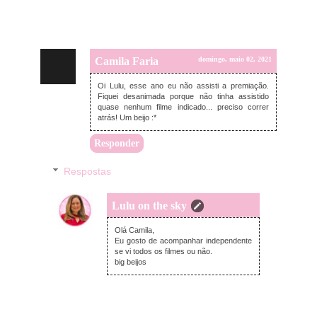
Camila Faria
domingo, maio 02, 2021
Oi Lulu, esse ano eu não assisti a premiação.
Fiquei desanimada porque não tinha assistido
quase nenhum filme indicado... preciso correr
atrás! Um beijo :*
Responder
Respostas
Lulu on the sky
terça-feira, maio 04, 2021
Olá Camila,
Eu gosto de acompanhar independente
se vi todos os filmes ou não.
big beijos