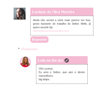
Lucimar da Silva Moreira
domingo, julho 18, 2021
Ainda não assisti a série mais parece ser boa,
gosto bastante do trabalho do Selton Mello, já
quero assistir bjs.
http://www.lucimarmoreira.com/
Responder
Respostas
Lulu on the sky
segunda-feira, julho 19, 2021
Olá Lucimar,
Eu amo o Selton, que ator e diretor
maravilhoso.
big beijos