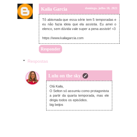
Kaila Garcia
domingo, julho 18, 2021
Tô abismada que essa série tem 5 temporadas e
eu não fazia ideia que ela assistia. Eu amei o
elenco, sem dúvida vale super a pena assistir! <3
https://www.kailagarcia.com
Responder
Respostas
Lulu on the sky
segunda-feira, julho 19, 2021
Olá Kaila,
O Selton só assumiu como protagonista
a partir da quarta temporada, mas ele
dirigiu todos os episódios.
big beijos