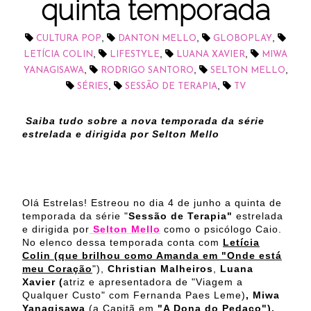
quinta temporada
,
,
,
CULTURA POP
DANTON MELLO
GLOBOPLAY
,
,
,
LETÍCIA COLIN
LIFESTYLE
LUANA XAVIER
MIWA
,
,
,
YANAGISAWA
RODRIGO SANTORO
SELTON MELLO
,
,
SÉRIES
SESSÃO DE TERAPIA
TV
Saiba tudo sobre a nova temporada da série
estrelada e dirigida por Selton Mello
Olá Estrelas! Estreou no dia 4 de junho a quinta de
temporada da série "
Sessão de Terapia"
estrelada
e dirigida por
Selton Mello
como o psicólogo Caio.
No elenco dessa temporada conta com
Letícia
Colin
(que brilhou como Amanda em "Onde está
meu Coração
"),
Christian Malheiros
,
Luana
Xavier (
atriz e apresentadora de "Viagem a
Qualquer Custo" com Fernanda Paes Leme)
, Miwa
Yanagisawa
(a Capitã em
"A Dona do Pedaço").