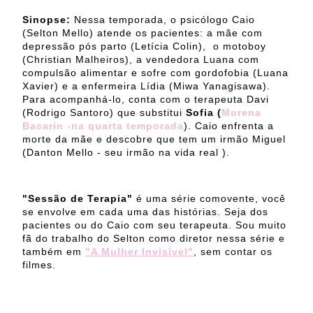
Sinopse:
Nessa temporada, o psicólogo Caio
(Selton Mello) atende os pacientes: a mãe com
depressão pós parto (Letícia Colin), o motoboy
(Christian Malheiros), a vendedora Luana com
compulsão alimentar e sofre com gordofobia (Luana
Xavier) e a enfermeira Lídia (Miwa Yanagisawa).
Para acompanhá-lo, conta com o terapeuta Davi
(Rodrigo Santoro) que substitui
Sofia (
Morena
Bacarin -na quarta temporada
). Caio enfrenta a
morte da mãe e descobre que tem um irmão Miguel
(Danton Mello - seu irmão na vida real ).
"Sessão de Terapia"
é uma série comovente, você
se envolve em cada uma das histórias. Seja dos
pacientes ou do Caio com seu terapeuta. Sou muito
fã do trabalho do Selton como diretor nessa série e
também em
"A Mulher Invisível"
, sem contar os
filmes.