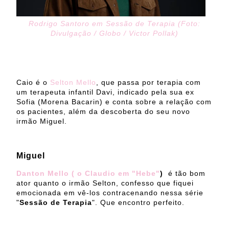
Rodrigo Santoro em Sessão de Terapia (Foto:
Divulgação / Globo / Victor Pollak)
Caio é o
Selton Mello
, que passa por terapia com
um terapeuta infantil Davi, indicado pela sua ex
Sofia (Morena Bacarin) e conta sobre a relação com
os pacientes, além da descoberta do seu novo
irmão Miguel.
Miguel
Danton Mello ( o Claudio em "Hebe"
)
é tão bom
ator quanto o irmão Selton, confesso que fiquei
emocionada em vê-los contracenando nessa série
"
Sessão de Terapia
". Que encontro perfeito.