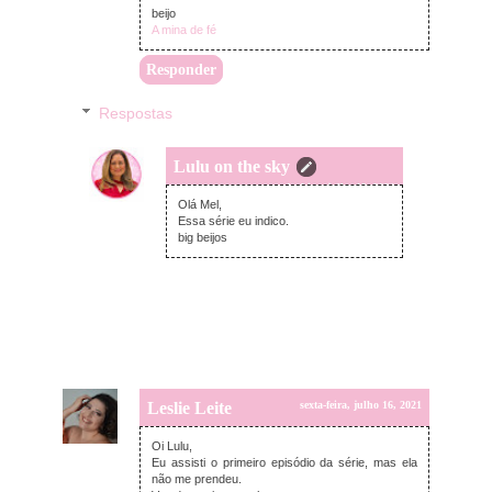
beijo
A mina de fé
Responder
Respostas
Lulu on the sky
segunda-feira, julho 19, 2021
Olá Mel,
Essa série eu indico.
big beijos
Leslie Leite
sexta-feira, julho 16, 2021
Oi Lulu,
Eu assisti o primeiro episódio da série, mas ela
não me prendeu.