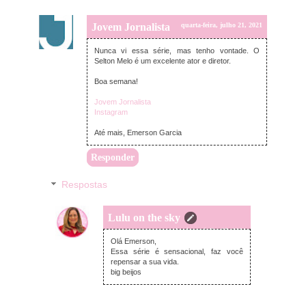
Jovem Jornalista
quarta-feira, julho 21, 2021
Nunca vi essa série, mas tenho vontade. O
Selton Melo é um excelente ator e diretor.
Boa semana!
Jovem Jornalista
Instagram
Até mais, Emerson Garcia
Responder
Respostas
Lulu on the sky
domingo, julho 25, 2021
Olá Emerson,
Essa série é sensacional, faz você
repensar a sua vida.
big beijos