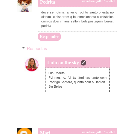
Pedrita
sexta-feira, julho 16, 2021
deve ser ótima. amei q rodrito santoro está no
elenco. e disseram q foi emocionante o episódios
com os dois irmãos selton. bela postagem. beijos,
pedrita
Responder
Respostas
Lulu on the sky
segunda-feira, julho 19, 2021
Olá Pedrita,
Foi mesmo, fui às lágrimas tanto com
Rodrigo Santoro, quanto com o Danton.
Big Beijos
Mari
sexta-feira, julho 16, 2021