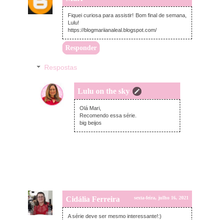
Fiquei curiosa para assistir! Bom final de semana,
Lulu!
https://blogmariianaleal.blogspot.com/
Responder
Respostas
Lulu on the sky
segunda-feira, julho 19, 2021
Olá Mari,
Recomendo essa série.
big beijos
Cidália Ferreira
sexta-feira, julho 16, 2021
A série deve ser mesmo interessante!:)