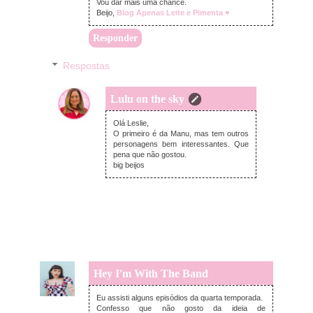
Vou dar mais uma chance.
Beijo,
Blog Apenas Leite e Pimenta ♥
Responder
Respostas
Lulu on the sky
segunda-feira, julho 19, 2021
Olá Leslie,
O primeiro é da Manu, mas tem outros
personagens bem interessantes. Que
pena que não gostou.
big beijos
Hey I'm With The Band
sábado, julho 17, 2021
Eu assisti alguns episódios da quarta temporada.
Confesso que não gosto da ideia de