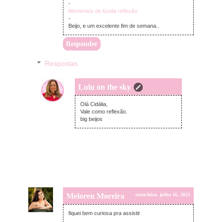
-
Momentos de lúcida reflexão
-
Beijo, e um excelente fim de semana..
Responder
Respostas
Lulu on the sky
segunda-feira, julho 19, 2021
Olá Cidália,
Vale como reflexão.
big beijos
Meloren Moreira
sexta-feira, julho 16, 2021
fiquei bem curiosa pra assistir