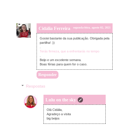
Cidália Ferreira
segunda-feira, agosto 02, 2021
Gostei bastante da sua publicação. Obrigada pela
partilha! :))
.
Terás firmeza, que a enfrentarás no tempo
.
Beijo e um excelente semana.
Boas férias para quem for o caso.
Responder
Respostas
Lulu on the sky
segunda-feira, agosto 02, 2021
Olá Cidália,
Agradeço a visita
big beijos