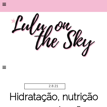
≡
≡
2.8.21
Hidratação, nutrição