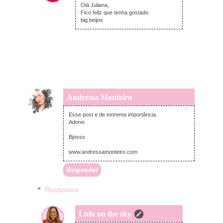
Olá Juliana,
Fico feliz que tenha gostado.
big beijos
Andressa Monteiro
segunda-feira, agosto 02, 2021
Esse post e de extrema importância.
Adorei.
Bjosss
www.andressamonteiro.com
Responder
Respostas
Lulu on the sky