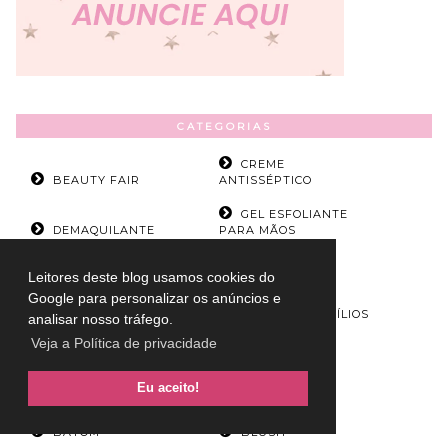
CATEGORIAS
CREME
BEAUTY FAIR
ANTISSÉPTICO
GEL ESFOLIANTE
DEMAQUILANTE
PARA MÃOS
LÁPIS PARA
Leitores deste blog usamos cookies do
GLOBOPLAY
SOBRANCELHAS
Google para personalizar os anúncios e
MADONNA
MÁSCARA DE CÍLIOS
analisar nosso tráfego.
Veja a Política de privacidade
PRIMER PARA
NETFLIX
OLHOS
Eu aceito!
SABONETE FACIAL
BASE
BATOM
BLUSH