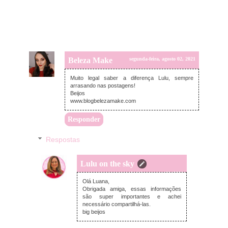
Beleza Make
segunda-feira, agosto 02, 2021
Muito legal saber a diferença Lulu, sempre
arrasando nas postagens!
Beijos
www.blogbelezamake.com
Responder
Respostas
Lulu on the sky
segunda-feira, agosto 02, 2021
Olá Luana,
Obrigada amiga, essas informações
são super importantes e achei
necessário compartilhá-las.
big beijos