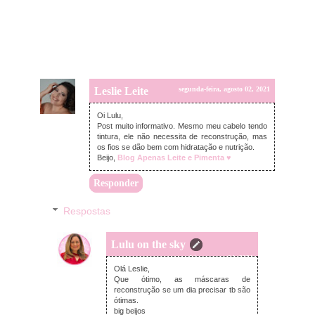
Leslie Leite
segunda-feira, agosto 02, 2021
Oi Lulu,
Post muito informativo. Mesmo meu cabelo tendo
tintura, ele não necessita de reconstrução, mas
os fios se dão bem com hidratação e nutrição.
Beijo,
Blog Apenas Leite e Pimenta ♥
Responder
Respostas
Lulu on the sky
quarta-feira, agosto 04, 2021
Olá Leslie,
Que ótimo, as máscaras de
reconstrução se um dia precisar tb são
ótimas.
big beijos