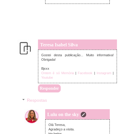
Teresa Isabel Silva
segunda-feira, agosto 02, 2021
Gostei desta publicação... Muito informativa!
Obrigada!
Bjxxx
Ontem é só Memória
|
Facebook
|
Instagram
|
Youtube
Responder
Respostas
Lulu on the sky
quarta-feira, agosto 04, 2021
Olá Teresa,
Agradeço a visita.
big beijos