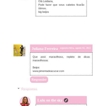
Olá Leidiana,
Pode fazer que seus cabelos ficarão
ótimos.
big beijos
Juliana Ferreira
segunda-feira, agosto 02, 2021
Que post maravilhoso, repleto de dicas
maravilhosas
Beijos
www.pimentadeacucar.com
Responder
Respostas
Lulu on the sky
quarta-feira, agosto 04, 2021