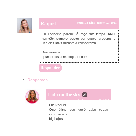
Raquel
segunda-feira, agosto 02, 2021
Eu conhecia porque já faço faz tempo. AMO
nutrição, sempre busco por esses produtos e
uso eles mais durante o cronograma.
Boa semana!
tipsnconfessions.blogspot.com
Responder
Respostas
Lulu on the sky
segunda-feira, agosto 02, 2021
Olá Raquel,
Que ótimo que você sabe essas
informações.
big beijos