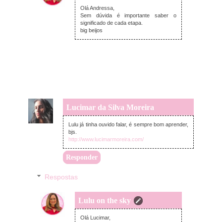
quarta-feira, agosto 04, 2021
Olá Andressa,
Sem dúvida é importante saber o
significado de cada etapa.
big beijos
Lucimar da Silva Moreira
terça-feira, agosto 03, 2021
Lulu já tinha ouvido falar, é sempre bom aprender,
bjs.
http://www.lucimarmoreira.com/
Responder
Respostas
Lulu on the sky
quarta-feira, agosto 04, 2021
Olá Lucimar,