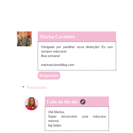
Marisa Cavaleiro
segunda-feira, agosto 02, 2021
Obrigada por partilhar essa distinção! Eu uso
sempre máscara!
Boa semana!
marisasclosetblog.com
Responder
Respostas
Lulu on the sky
quarta-feira, agosto 04, 2021
Olá Marisa,
Super necessário usar máscara
mesmo.
big beijos