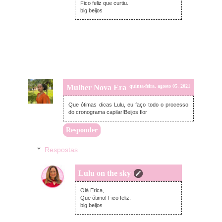
Fico feliz que curtiu.
big beijos
Mulher Nova Era
quinta-feira, agosto 05, 2021
Que ótimas dicas Lulu, eu faço todo o processo
do cronograma capilar!Beijos flor
Responder
Respostas
Lulu on the sky
sexta-feira, agosto 06, 2021
Olá Erica,
Que ótimo! Fico feliz.
big beijos