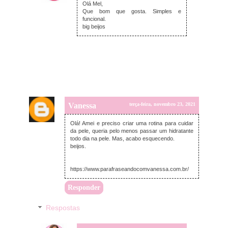
Olá Mel,
Que bom que gosta. Simples e
funcional.
big beijos
Vanessa
terça-feira, novembro 23, 2021
Olá! Amei e preciso criar uma rotina para cuidar
da pele, queria pelo menos passar um hidratante
todo dia na pele. Mas, acabo esquecendo.
beijos.
https://www.parafraseandocomvanessa.com.br/
Responder
Respostas