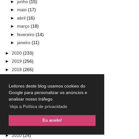
►
junho
(15)
►
maio
(17)
►
abril
(16)
►
março
(18)
►
fevereiro
(14)
►
janeiro
(11)
►
2020
(233)
►
2019
(256)
►
2018
(265)
►
2017
(317)
►
2016
(301)
Leitores deste blog usamos cookies do
Google para personalizar os anúncios e
►
2015
(230)
analisar nosso tráfego.
►
2014
(240)
Veja a Política de privacidade
►
2013
(157)
►
2012
(101)
Eu aceito!
►
2011
(33)
►
2010
(24)