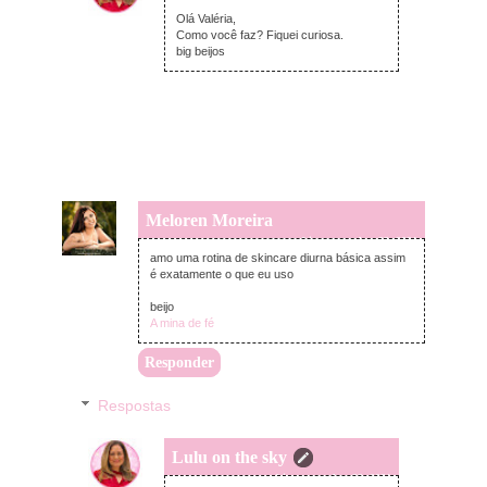
terça-feira, novembro 23, 2021
Olá Valéria,
Como você faz? Fiquei curiosa.
big beijos
Meloren Moreira
terça-feira, novembro 23, 2021
amo uma rotina de skincare diurna básica assim
é exatamente o que eu uso
beijo
A mina de fé
Responder
Respostas
Lulu on the sky
terça-feira, novembro 23, 2021