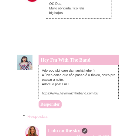
Olá Dea,
Muito obrigada, fico feliz
big beijos
Hey I'm With The Band
terça-feira, novembro 23, 2021
Adorooo skincare da manhã hehe :)
A única coisa que não passo é o tônico, deixo pra
passar a noite.
Adorei o post Lulu!
https://www.heyimwiththeband.com.br/
Responder
Respostas
Lulu on the sky