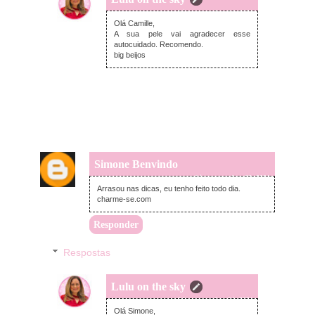
quarta-feira, novembro 24, 2021
Olá Camille,
A sua pele vai agradecer esse
autocuidado. Recomendo.
big beijos
Simone Benvindo
terça-feira, novembro 23, 2021
Arrasou nas dicas, eu tenho feito todo dia.
charme-se.com
Responder
Respostas
Lulu on the sky
quarta-feira, novembro 24, 2021
Olá Simone,