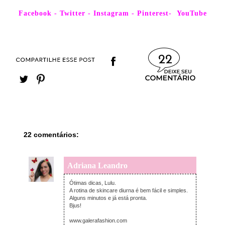
Facebook
-
Twitter
-
Instagram
-
Pinterest
-
YouTube
22
22 comentários:
Adriana Leandro
segunda-feira, novembro 22, 2021
Ótimas dicas, Lulu.
A rotina de skincare diurna é bem fácil e simples.
Alguns minutos e já está pronta.
Bjus!
www.galerafashion.com