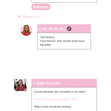
Responder
Respostas
Lulu on the sky
terça-feira, novembro 23, 2021
Olá Adriana,
Fácil mesmo, todo mundo pode fazer.
big beijos
Cidália Ferreira
segunda-feira, novembro 22, 2021
Gostei bastante dos conselhos e do video!
-
Procuro as ondas de qualquer olhar
-
Beijo e uma excelente semana.