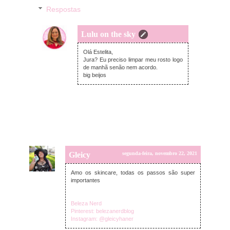
Respostas
Lulu on the sky
terça-feira, novembro 23, 2021
Olá Estelita,
Jura? Eu preciso limpar meu rosto logo
de manhã senão nem acordo.
big beijos
Gleicy
segunda-feira, novembro 22, 2021
Amo os skincare, todas os passos são super
importantes
Beleza Nerd
Pinterest: belezanerdblog
Instagram: @gleicyhaner