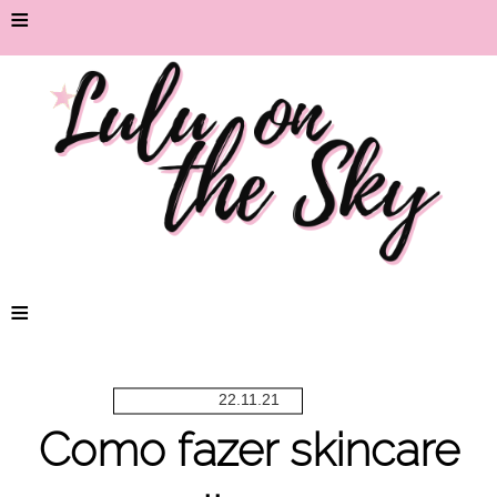
≡
≡
22.11.21
Como fazer skincare