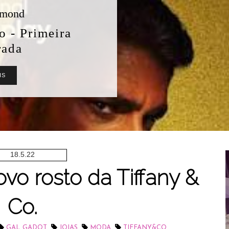
Aquileia BioControl
Shampoo e Condicionador Oil
Free Sarah K Professional: Vale
a Pena? Resenha Completa
LEIA MAIS
18.5.22
vo rosto da Tiffany &
Co.
,
,
,
GAL GADOT
JOIAS
MODA
TIFFANY&CO