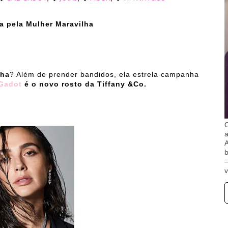
a pela Mulher Maravilha
lha
? Além de prender bandidos, ela estrela campanha
Gadot
é o novo rosto da Tiffany &Co.
O
A
b
v