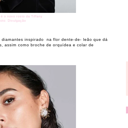
é o novo rosto da Tiffany
foto: Divulgação
 diamantes inspirado na flor dente-de- leão que dá
s, assim como broche de orquídea e colar de