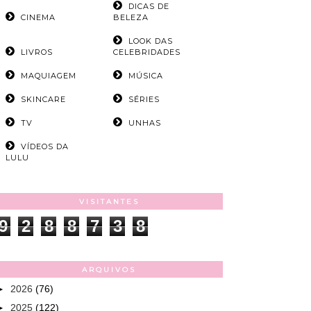
DICAS DE
CINEMA
BELEZA
LOOK DAS
LIVROS
CELEBRIDADES
MAQUIAGEM
MÚSICA
SKINCARE
SÉRIES
TV
UNHAS
VÍDEOS DA
LULU
VISITANTES
9
2
8
8
7
3
8
ARQUIVOS
►
2026
(76)
►
2025
(122)