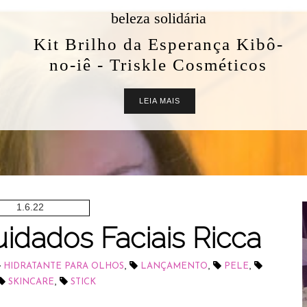
beleza solidária
Kit Brilho da Esperança Kibô-
no-iê - Triskle Cosméticos
LEIA MAIS
1.6.22
idados Faciais Ricca
,
,
,
HIDRATANTE PARA OLHOS
LANÇAMENTO
PELE
,
SKINCARE
STICK