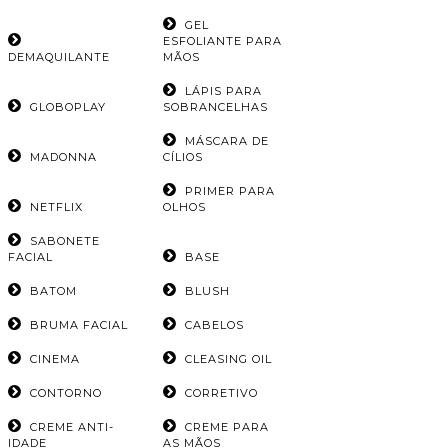
GEL
ESFOLIANTE PARA
DEMAQUILANTE
MÃOS
LÁPIS PARA
GLOBOPLAY
SOBRANCELHAS
MÁSCARA DE
MADONNA
CÍLIOS
PRIMER PARA
NETFLIX
OLHOS
SABONETE
FACIAL
BASE
BATOM
BLUSH
BRUMA FACIAL
CABELOS
CINEMA
CLEASING OIL
CONTORNO
CORRETIVO
CREME ANTI-
CREME PARA
IDADE
AS MÃOS