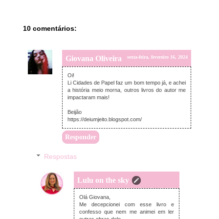
10 comentários:
Giovana Oliveira
sexta-feira, fevereiro 16, 2024
Oi!
Li Cidades de Papel faz um bom tempo já, e achei
a história meio morna, outros livros do autor me
impactaram mais!
Beijão
https://deiumjeito.blogspot.com/
Responder
Respostas
Lulu on the sky
domingo, fevereiro 18, 2024
Olá Giovana,
Me decepcionei com esse livro e
confesso que nem me animei em ler
outras obras dele.