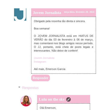
Jovem Jornalista
terça-feira, fevereiro 20, 2024
Obrigado pela resenha tão direta e sincera.
Boa semana!
O JOVEM JORNALISTA está em HIATUS DE
VERÃO do dia 03 de fevereiro à 06 de março,
mas comentarei nos blogs amigos nesse período.
O JJ, portanto, está cheio de posts legais e
interessantes. Não deixe de conferir!
Jovem Jornalista
Instagram
Até mais, Emerson Garcia
Responder
Respostas
Lulu on the sky
sábado, fevereiro 24, 2024
Olá Emerson,