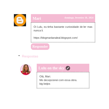
Mari
domingo, fevereiro 18, 2024
Oi Lulu, eu tinha bastante curiosidade de ler mas
nunca li.
https://blogmariianaleal.blogspot.com/
Responder
Respostas
Lulu on the sky
sábado, fevereiro 24, 2024
Olá, Mari.
Me decepcionei com essa obra.
big beijos